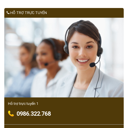
HỖ TRỢ TRỰC TUYẾN
Hỗ trợ trực tuyến 1
0986.322.768