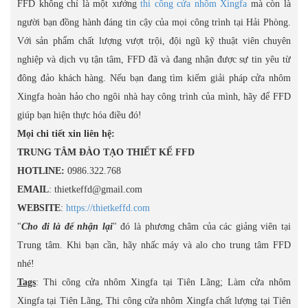
FFD không chỉ là một xưởng
thi công cửa nhôm Xingfa
mà còn là
người bạn đồng hành đáng tin cậy của mọi công trình tại Hải Phòng.
Với sản phẩm chất lượng vượt trội, đội ngũ kỹ thuật viên chuyên
nghiệp và dịch vụ tận tâm, FFD đã và đang nhận được sự tin yêu từ
đông đảo khách hàng. Nếu bạn đang tìm kiếm giải pháp cửa nhôm
Xingfa hoàn hảo cho ngôi nhà hay công trình của mình, hãy để FFD
giúp bạn hiện thực hóa điều đó!
Mọi chi tiết xin liên hệ:
TRUNG TÂM ĐÀO TẠO THIẾT KẾ FFD
HOTLINE:
0986.322.768
EMAIL
: thietkeffd@gmail.com
WEBSITE
:
https://thietkeffd.com
"
Cho đi là để nhận lại
" đó là phương châm của các giảng viên tại
Trung tâm. Khi bạn cần, hãy nhấc máy và alo cho trung tâm FFD
nhé!
Tags
: Thi công cửa nhôm Xingfa tại Tiên Lãng; Làm cửa nhôm
Xingfa tại Tiên Lãng, Thi công cửa nhôm Xingfa chất lượng tại Tiên