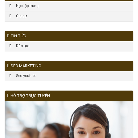
Học tập trung
Gia sư
TIN TỨC
Đào tạo
SEO MARKETING
Seo youtube
HỖ TRỢ TRỰC TUYẾN