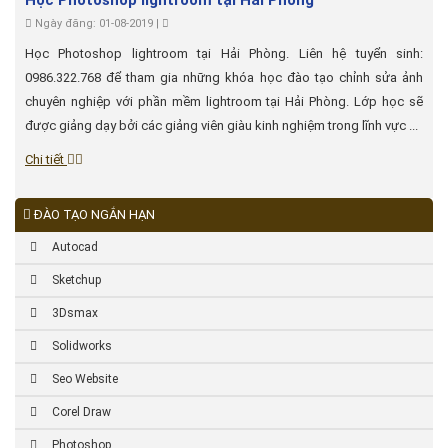
Học Photoshop lightroom tại Hải Phòng
Ngày đăng: 01-08-2019 |
Học Photoshop lightroom tại Hải Phòng. Liên hệ tuyển sinh:
0986.322.768 để tham gia những khóa học đào tạo chỉnh sửa ảnh
chuyên nghiệp với phần mềm lightroom tại Hải Phòng. Lớp học sẽ
được giảng dạy bởi các giảng viên giàu kinh nghiệm trong lĩnh vực ...
Chi tiết
ĐÀO TẠO NGẮN HẠN
Autocad
Sketchup
3Dsmax
Solidworks
Seo Website
Corel Draw
Photoshop