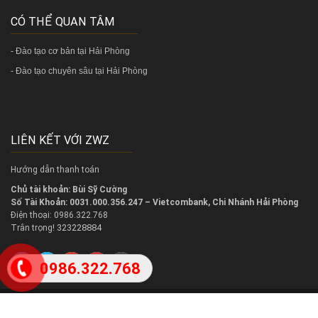
CÓ THỂ QUAN TÂM
-
Đào tạo cơ bản tại Hải Phòng
-
Đào tạo chuyên sâu tại Hải Phòng
LIÊN KẾT VỚI ZWZ
Hướng dẫn thanh toán
Chủ tài khoản: Bùi Sỹ Cường
Số Tài Khoản: 0031.000.356.247 – Vietcombank, Chi Nhánh Hải Phòng
Điện thoại: 0986.322.768
323228884
Trân trọng!
0986.322.768
2018 @
Copy right
Phòng
Đào tạo Lightroom tại Hải Phòng
Trung tâm dạy Lightroom tại Hải Ph