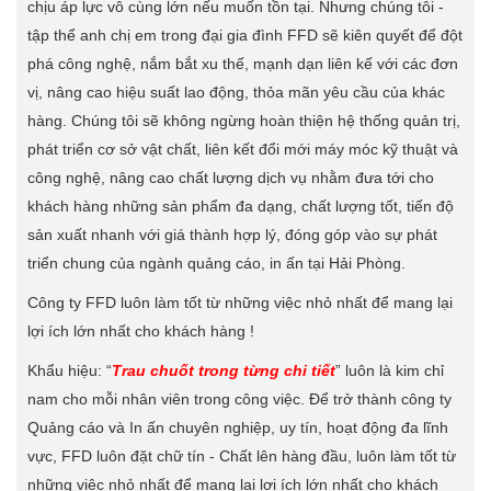
chịu áp lực vô cùng lớn nếu muốn tồn tại. Nhưng chúng tôi -
tập thể anh chị em trong đại gia đình FFD sẽ kiên quyết để đột
phá công nghệ, nắm bắt xu thế, mạnh dạn liên kế với các đơn
vị, nâng cao hiệu suất lao động, thỏa mãn yêu cầu của khác
hàng. Chúng tôi sẽ không ngừng hoàn thiện hệ thống quản trị,
phát triển cơ sở vật chất, liên kết đổi mới máy móc kỹ thuật và
công nghệ, nâng cao chất lượng dịch vụ nhằm đưa tới cho
khách hàng những sản phẩm đa dạng, chất lượng tốt, tiến độ
sản xuất nhanh với giá thành hợp lý, đóng góp vào sự phát
triển chung của ngành quảng cáo, in ấn tại Hải Phòng.
Công ty FFD luôn làm tốt từ những việc nhỏ nhất để mang lại
lợi ích lớn nhất cho khách hàng !
Khẩu hiệu: “
Trau chuốt trong từng chi tiết
” luôn là kim chỉ
nam cho mỗi nhân viên trong công việc. Để trở thành công ty
Quảng cáo và In ấn chuyên nghiệp, uy tín, hoạt động đa lĩnh
vực, FFD luôn đặt chữ tín - Chất lên hàng đầu, luôn làm tốt từ
những việc nhỏ nhất để mang lại lợi ích lớn nhất cho khách