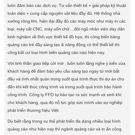
luôn đảm bảo các dịch vụ: Tư vấn thiết kế + giải pháp kỹ thuật
toàn diện + cung cấp nguyên vật liệu đầy đủ. Hệ thống nhà
xưởng rộng lớn, hiện đại đầy đủ các máy móc như máy in các
loại, máy cắt CNC, máy uốn chữ....đội ngũ nhân viên dày dặn
kinh nghiệm về lĩnh vực thiết kế đồ họa, thi công biển bảng
quảng cáo trẻ đầy sáng tạo & năng động có thể thiết kế thi
công bất cứ loại hình biển quảng cáo nào hiện nay.
Với tinh thần giao tiếp cởi mở , luôn luôn lắng nghe ý kiến của
khách hàng để đảm bảo yêu cầu sáng tạo ngay từ mới bắt
đầu và tính nhất quán trong suốt quá trình thực thi dự án cho
đến khi kết thúc công trình và trong suốt quá trình bảo hành
công trình. Công ty FFD tự hào tạo ra sức mạnh và sinh khí
cho khách hàng, qua đó nỗ lực góp sức mình vào sự nghiệp
phát triển thương hiệu Việt.
Dù biết rằng trong xu thế phát triển đa dạng nhiều loại hình
quảng cáo như hiện nay thì ngành quảng cáo và in ấn cũng