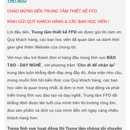
THƯ NGỎ
CHÀO MỪNG ĐẾN TRUNG TÂM THIẾT KẾ FFD
KÍNH GỬI QUÝ KHÁCH HÀNG & CÁC BẠN HỌC VIÊN !
Lời đầu tiên,
Trung tâm thiết kế FFD
xin được gửi lời cám ơn
Quý khách hàng, các bạn học viên đã quan tâm và dành thời
gian ghé thăm Website của chúng tôi.
Với mục tiêu trở thành đơn vị hàng đầu trong lĩnh vực
ĐÀO
TẠO - DẠY NGHỀ
, với phương trâm "
Cho đi để nhận lại
"
trung tâm luôn khẳng định đáp ứng đầy đủ, thỏa mãn nhu cầu,
mong muốn lĩnh hội kiến thức của Quý khách hàng, các bạn
học viên là quan trọng nhất, là đơn vị mới hoạt động và phát
triển trong lĩnh vực đào tạo và dạy nghề, Trung tâm FFD đã
khẳng định được tên tuổi của mình trên thị trường rộng lớn,
đưa sản phẩm và dịch vụ của mình đến với ngày càng nhiều
khách hàng hơn.
Trong lĩnh vực hoạt động thì Trung tâm chúng tôi chuyên