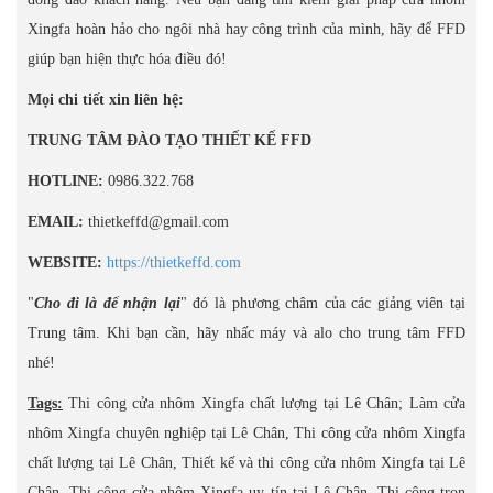
Xingfa hoàn hảo cho ngôi nhà hay công trình của mình, hãy để FFD
giúp bạn hiện thực hóa điều đó!
Mọi chi tiết xin liên hệ:
TRUNG TÂM ĐÀO TẠO THIẾT KẾ FFD
HOTLINE:
0986.322.768
EMAIL:
thietkeffd@gmail.com
WEBSITE:
https://thietkeffd.com
"
Cho đi là để nhận lại
" đó là phương châm của các giảng viên tại
Trung tâm. Khi bạn cần, hãy nhấc máy và alo cho trung tâm FFD
nhé!
Tags:
Thi công cửa nhôm Xingfa chất lượng tại Lê Chân; Làm cửa
nhôm Xingfa chuyên nghiệp tại Lê Chân, Thi công cửa nhôm Xingfa
chất lượng tại Lê Chân, Thiết kế và thi công cửa nhôm Xingfa tại Lê
Chân, Thi công cửa nhôm Xingfa uy tín tại Lê Chân, Thi công trọn