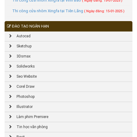
Thi công cửa nhôm Xingfa tại Vĩnh Bảo
( Ngày đăng: 15-01-2025 )
Thi công cửa nhôm Xingfa tại Tiên Lãng
( Ngày đăng: 15-01-2025 )
ĐÀO TẠO NGẮN HẠN
Autocad
Sketchup
3Dsmax
Solidworks
Seo Website
Corel Draw
Photoshop
Illustrator
Làm phim Premiere
Tin học văn phòng