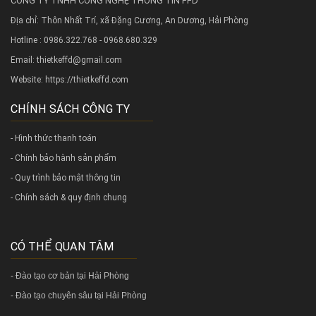
CÔNG TY TNHH CÔNG NGHỆ THÔNG TIN FFD
Địa chỉ: Thôn Nhất Trí, xã Đặng Cương, An Dương, Hải Phòng
Hotline : 0986.322.768 - 0968.680.329
Email: thietkeffd@gmail.com
Website:
https://thietkeffd.com
CHÍNH SÁCH CÔNG TY
- Hình thức thanh toán
- Chính bảo hành sản phẩm
- Quy trình bảo mật thông tin
- Chính sách & quy định chung
CÓ THỂ QUAN TÂM
-
Đào tạo cơ bản tại Hải Phòng
-
Đào tạo chuyên sâu tại Hải Phòng