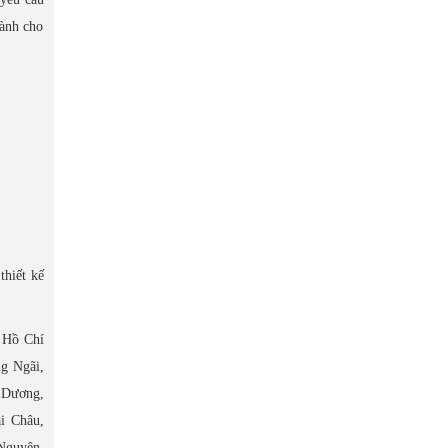
dành cho
thiết kế
 Hồ Chí
g Ngãi,
 Dương,
i Châu,
Nguyên,