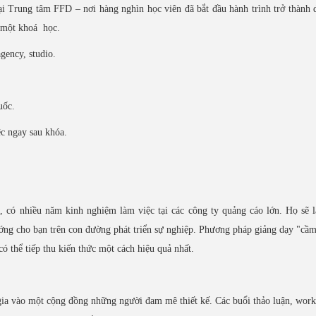
i Trung tâm FFD – nơi hàng nghìn học viên đã bắt đầu hành trình trở thành 
u một khoá học.
gency, studio.
uốc.
ệc ngay sau khóa.
, có nhiều năm kinh nghiệm làm việc tại các công ty quảng cáo lớn. Họ sẽ 
ớng cho bạn trên con đường phát triển sự nghiệp. Phương pháp giảng dạy "cầm
ó thể tiếp thu kiến thức một cách hiệu quả nhất.
ia vào một cộng đồng những người đam mê thiết kế. Các buổi thảo luận, wor