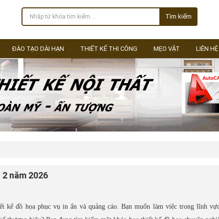
Tìm kiếm
ĐÀO TẠO DÀI HẠN
THIẾT KẾ THI CÔNG
MẸO VẶT
LIÊN HỆ
g 2 năm 2026
t kế đồ họa phục vụ in ấn và quảng cáo. Bạn muốn làm việc trong lĩnh vực