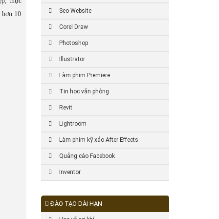
ệp, thực
Seo Website
n hơn 10
Corel Draw
Photoshop
Illustrator
Làm phim Premiere
Tin học văn phòng
Revit
Lightroom
Làm phim kỹ xảo After Effects
Quảng cáo Facebook
Inventor
ĐÀO TẠO DÀI HẠN