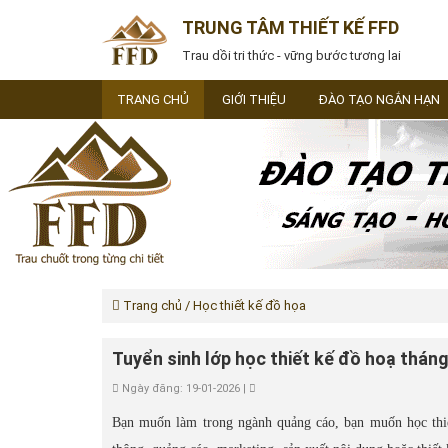
TRUNG TÂM THIẾT KẾ FFD
Trau dồi tri thức - vững bước tương lai
TRANG CHỦ
GIỚI THIỆU
ĐÀO TẠO NGẮN HẠN
Trang chủ
/ Học thiết kế đồ họa
Tuyển sinh lớp học thiết kế đồ hoạ thán
Ngày đăng: 19-01-2026 |
Bạn muốn làm trong ngành quảng cáo, bạn muốn học thiế