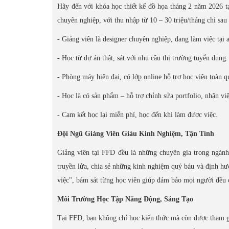
Hãy đến với khóa học thiết kế đồ họa tháng 2 năm 2026 tạ
chuyên nghiệp, với thu nhập từ 10 – 30 triệu/tháng chỉ sa
- Giảng viên là designer chuyên nghiệp, đang làm việc tại a
- Học từ dự án thật, sát với nhu cầu thị trường tuyển dụng.
- Phòng máy hiện đại, có lớp online hỗ trợ học viên toàn q
- Học là có sản phẩm – hỗ trợ chỉnh sửa portfolio, nhận vi
- Cam kết học lại miễn phí, học đến khi làm được việc.
Đội Ngũ Giảng Viên Giàu Kinh Nghiệm, Tận Tình
Giảng viên tại FFD đều là những chuyên gia trong ngành
truyền lửa, chia sẻ những kinh nghiệm quý báu và định hư
việc", bám sát từng học viên giúp đảm bảo mọi người đều c
Môi Trường Học Tập Năng Động, Sáng Tạo
Tại FFD, bạn không chỉ học kiến thức mà còn được tham g