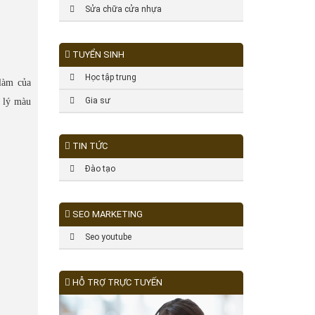
Sửa chữa cửa nhựa
TUYỂN SINH
Học tập trung
làm của
Gia sư
n lý màu
TIN TỨC
Đào tạo
SEO MARKETING
Seo youtube
HỖ TRỢ TRỰC TUYẾN