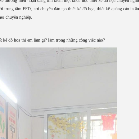
t kế thương hiệu? Bạn đang tìm kiếm một khóa học thiết kế đồ họa chuyên nghi
i trung tâm FFD, nơi chuyên đào tạo thiết kế đồ họa, thiết kế quảng cáo in ấ
ner chuyên nghiệp.
ết kế đồ họa thì em làm gì? làm trong những công việc nào?