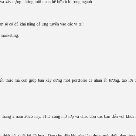
bè và xây dựng những mối quan hệ hữu ích trong ngành.
n sẽ có đủ khả năng để ứng tuyển vào các vị trí:
, marketing.
iến thức mà còn giúp bạn xây dựng một portfolio cá nhân ấn tượng, tạo lợi 
oạ tháng 2 năm 2026 này, FFD cũng mở lớp và chào đón các bạn đến với khoá 
 thiết kế, thiết kế đồ hoạ . Dạy cho đến khi nào làm được mới thôi, dạy theo