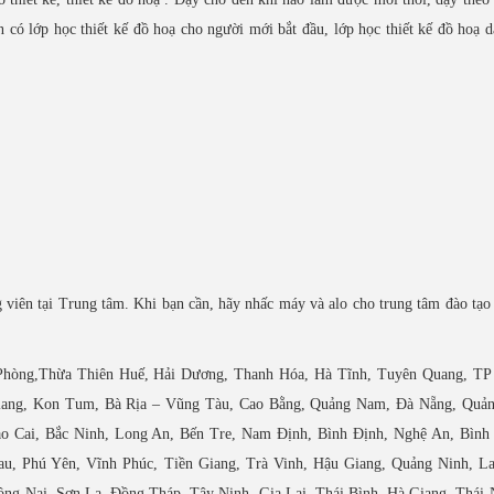
 có lớp học thiết kế đồ hoạ cho người mới bắt đầu, lớp học thiết kế đồ hoạ 
viên tại Trung tâm. Khi bạn cần, hãy nhấc máy và alo cho trung tâm đào tạo 
i Phòng,Thừa Thiên Huế, Hải Dương, Thanh Hóa, Hà Tĩnh, Tuyên Quang, TP
iang, Kon Tum, Bà Rịa – Vũng Tàu, Cao Bằng, Quảng Nam, Đà Nẵng, Quản
o Cai, Bắc Ninh, Long An, Bến Tre, Nam Định, Bình Định, Nghệ An, Bình
u, Phú Yên, Vĩnh Phúc, Tiền Giang, Trà Vinh, Hậu Giang, Quảng Ninh, La
ng Nai, Sơn La, Đồng Tháp, Tây Ninh, Gia Lai, Thái Bình, Hà Giang, Thái 