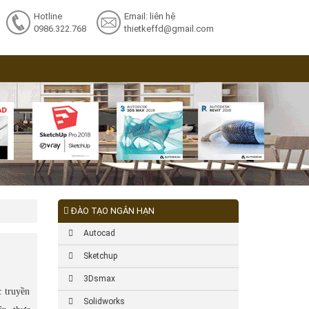
Hotline
Email: liên hệ
0986.322.768
thietkeffd@gmail.com
ĐÀO TẠO NGẮN HẠN
Autocad
Sketchup
3Dsmax
 truyền
Solidworks