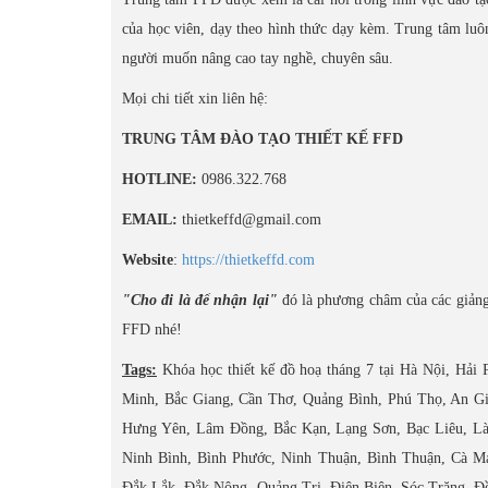
của học viên, dạy theo hình thức dạy kèm. Trung tâm luôn
người muốn nâng cao tay nghề, chuyên sâu.
Mọi chi tiết xin liên hệ:
TRUNG TÂM ĐÀO TẠO THIẾT KẾ FFD
HOTLINE:
0986.322.768
EMAIL:
thietkeffd@gmail.com
Website
:
https://thietkeffd.com
"Cho đi là để nhận lại"
đó là phương châm của các giảng 
FFD nhé!
Tags:
Khóa học thiết kế đồ hoạ tháng 7 tại Hà Nội, Hả
Minh, Bắc Giang, Cần Thơ, Quảng Bình, Phú Thọ, An G
Hưng Yên, Lâm Đồng, Bắc Kạn, Lạng Sơn, Bạc Liêu, Là
Ninh Bình, Bình Phước, Ninh Thuận, Bình Thuận, Cà Ma
Đắk Lắk, Đắk Nông, Quảng Trị, Điện Biên, Sóc Trăng, Đồ