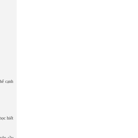
thế cạnh
học hiết
 yêu cầu