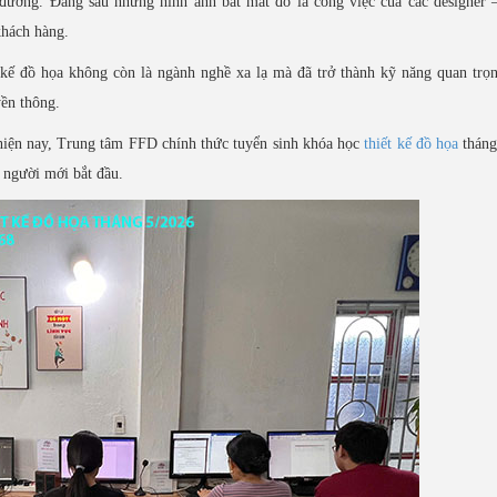
 đường. Đằng sau những hình ảnh bắt mắt đó là công việc của các designer
khách hàng.
t kế đồ họa không còn là ngành nghề xa lạ mà đã trở thành kỹ năng quan trọ
yền thông.
hiện nay, Trung tâm FFD chính thức tuyển sinh khóa học
thiết kế đồ họa
tháng
ả người mới bắt đầu.