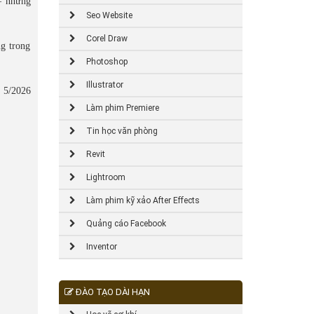
 – những
Seo Website
Corel Draw
ng trong
Photoshop
Illustrator
 5/2026
Làm phim Premiere
Tin học văn phòng
Revit
Lightroom
Làm phim kỹ xảo After Effects
Quảng cáo Facebook
Inventor
ĐÀO TẠO DÀI HẠN