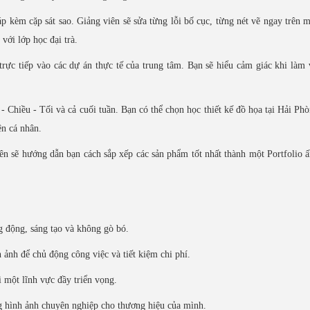
 kèm cặp sát sao. Giảng viên sẽ sửa từng lỗi bố cục, từng nét vẽ ngay trên 
với lớp học đại trà.
trực tiếp vào các dự án thực tế của trung tâm. Bạn sẽ hiểu cảm giác khi làm 
- Chiều - Tối và cả cuối tuần. Bạn có thể chọn học thiết kế đồ họa tại Hải Ph
ện cá nhân.
ên sẽ hướng dẫn bạn cách sắp xếp các sản phẩm tốt nhất thành một Portfolio 
 động, sáng tạo và không gò bó.
 ảnh để chủ động công việc và tiết kiệm chi phí.
 một lĩnh vực đầy triển vọng.
g hình ảnh chuyên nghiệp cho thương hiệu của mình.