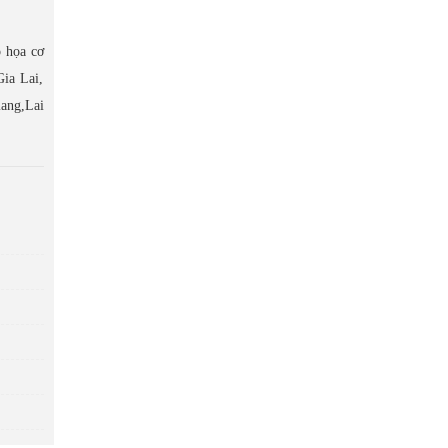
ồ họa cơ
ia Lai,
ang,Lai