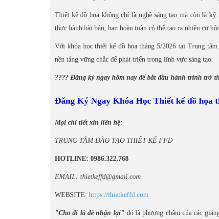
Thiết kế đồ họa không chỉ là nghề sáng tạo mà còn là kỹ
thực hành bài bản, bạn hoàn toàn có thể tạo ra nhiều cơ hội
Với khóa học thiết kế đồ họa tháng 5/2026 tại Trung tâm
nền tảng vững chắc để phát triển trong lĩnh vực sáng tạo.
???? Đăng ký ngay hôm nay để bắt đầu hành trình trở t
Đăng Ký Ngay Khóa Học Thiết kế đồ họa t
Mọi chi tiết xin liên hệ
:
TRUNG TÂM ĐÀO TẠO THIẾT KẾ FFD
HOTLINE: 0986.322.768
EMAIL: thietkeffd@gmail.com
WEBSITE:
https://thietkeffd.com
"Cho đi là để nhận lại"
đó là phương châm của các giảng 