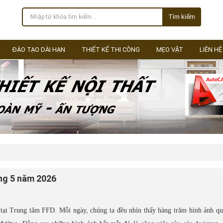
Tìm kiếm
ĐÀO TẠO DÀI HẠN
THIẾT KẾ THI CÔNG
MẸO VẶT
LIÊN HỆ
áng 5 năm 2026
tại Trung tâm FFD. Mỗi ngày, chúng ta đều nhìn thấy hàng trăm hình ảnh q