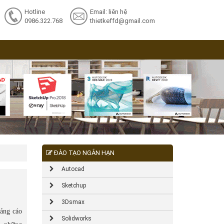
Hotline
Email: liên hệ
0986.322.768
thietkeffd@gmail.com
ĐÀO TẠO NGẮN HẠN
Autocad
Sketchup
3Dsmax
uảng cáo
Solidworks