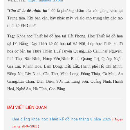
WEBSITE:
https://thietkeffd.com
"
Cho đi là để nhận lại"
đó là phương châm của các giảng viên tại
Trung tâm. Khi bạn cần, hãy nhấc máy và alo cho trung tâm đào tạo
thiết kế FFD nhé!
Tag:
Khóa học Thiết kế đồ họa tại Hải Phòng, Học Thiết kế đồ họa
tại Đà Nẵng, Dạy Thiết kế đồ họa tại Hà Nội, Lớp học Thiết kế đồ
họa cơ bản tại Thừa Thiên Huế,Tuyên Quang,Lào Cai,Thái Nguyên,
Phú Thọ, Bắc Ninh, Hưng Yên,Ninh Bình, Quảng Trị, Quảng Ngãi,
Gia Lai, Khánh Hoà, Lâm Đồng, Đắk Lắk,Thành phố Hồ Chí Minh,
Đồng Nai,Tây Ninh, Cần Thơ, Vĩnh Long, Đồng Tháp, Cà Mau, An
Giang,Lai Châu, Điện Biên, Sơn La, Lạng Sơn, Quảng Ninh,Thanh
Hoá, Nghệ An, Hà Tĩnh, Cao Bằng
BÀI VIẾT LIÊN QUAN
Khai giảng khóa học Thiết kế đồ họa tháng 8 năm 2026
( Ngày
đăng: 28-07-2026 )