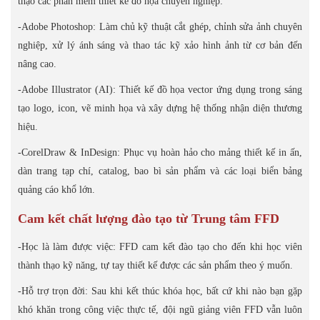
thạo các phần mềm thiết kế đồ họa chuyên nghiệp:
-Adobe Photoshop: Làm chủ kỹ thuật cắt ghép, chỉnh sửa ảnh chuyên
nghiệp, xử lý ánh sáng và thao tác kỹ xảo hình ảnh từ cơ bản đến
nâng cao.
-Adobe Illustrator (AI): Thiết kế đồ họa vector ứng dụng trong sáng
tạo logo, icon, vẽ minh họa và xây dựng hệ thống nhận diện thương
hiệu.
-CorelDraw & InDesign: Phục vụ hoàn hảo cho mảng thiết kế in ấn,
dàn trang tạp chí, catalog, bao bì sản phẩm và các loại biển bảng
quảng cáo khổ lớn.
Cam kết chất lượng đào tạo từ Trung tâm FFD
-Học là làm được việc: FFD cam kết đào tạo cho đến khi học viên
thành thạo kỹ năng, tự tay thiết kế được các sản phẩm theo ý muốn.
-Hỗ trợ trọn đời: Sau khi kết thúc khóa học, bất cứ khi nào bạn gặp
khó khăn trong công việc thực tế, đội ngũ giảng viên FFD vẫn luôn