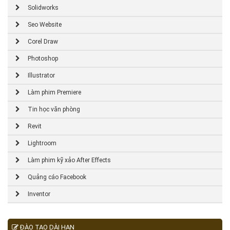
Solidworks
Seo Website
Corel Draw
Photoshop
Illustrator
Làm phim Premiere
Tin học văn phòng
Revit
Lightroom
Làm phim kỹ xảo After Effects
Quảng cáo Facebook
Inventor
ĐÀO TẠO DÀI HẠN