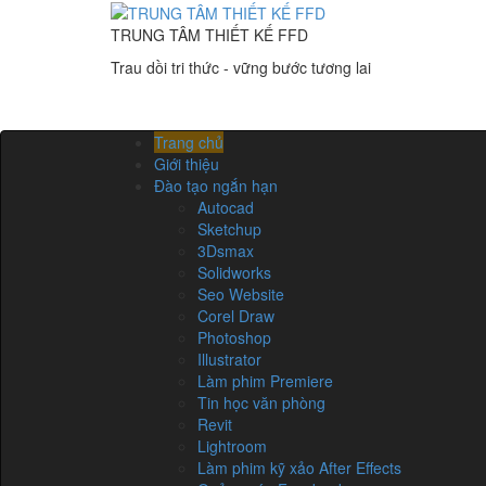
TRUNG TÂM THIẾT KẾ FFD
Trau dồi tri thức - vững bước tương lai
Trang chủ
Giới thiệu
Đào tạo ngắn hạn
Autocad
Sketchup
3Dsmax
Solidworks
Seo Website
Corel Draw
Photoshop
Illustrator
Làm phim Premiere
Tin học văn phòng
Revit
Lightroom
Làm phim kỹ xảo After Effects