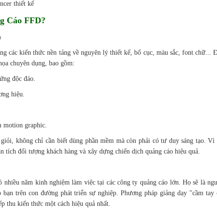
ncer thiết kế
ng Cáo FFD?
n
 các kiến thức nền tảng về nguyên lý thiết kế, bố cục, màu sắc, font chữ... 
 họa chuyên dụng, bao gồm:
 ứng độc đáo.
ơng hiệu.
m motion graphic.
giỏi, không chỉ cần biết dùng phần mềm mà còn phải có tư duy sáng tạo. Vì
ân tích đối tượng khách hàng và xây dựng chiến dịch quảng cáo hiệu quả.
ó nhiều năm kinh nghiệm làm việc tại các công ty quảng cáo lớn. Họ sẽ là ngư
 bạn trên con đường phát triển sự nghiệp. Phương pháp giảng dạy "cầm tay c
p thu kiến thức một cách hiệu quả nhất.