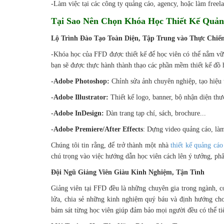
-Làm việc tại các công ty quảng cáo, agency, hoặc làm freela
Tại Sao Nên Chọn Khóa Học Thiết Kế Quả
Lộ Trình Đào Tạo Toàn Diện, Tập Trung vào Thực Chiế
-Khóa học của FFD được thiết kế để học viên có thể nắm vững
bạn sẽ được thực hành thành thạo các phần mềm thiết kế đồ
-Adobe Photoshop:
Chỉnh sửa ảnh chuyên nghiệp, tạo hiệu
-Adobe Illustrator:
Thiết kế logo, banner, bộ nhận diện thư
-Adobe InDesign:
Dàn trang tạp chí, sách, brochure...
-Adobe Premiere/After Effects
: Dựng video quảng cáo, là
Chúng tôi tin rằng, để trở thành một nhà
thiết kế quảng cáo
chú trọng vào việc hướng dẫn học viên cách lên ý tưởng, ph
Đội Ngũ Giảng Viên Giàu Kinh Nghiệm, Tận Tình
Giảng viên tại FFD đều là những chuyên gia trong ngành, c
lửa, chia sẻ những kinh nghiệm quý báu và định hướng cho
bám sát từng học viên giúp đảm bảo mọi người đều có thể tiế