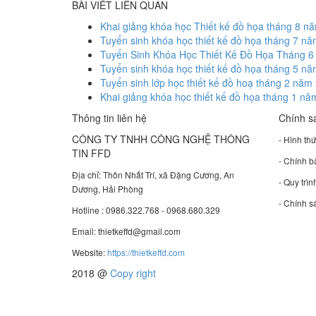
BÀI VIẾT LIÊN QUAN
Khai giảng khóa học Thiết kế đồ họa tháng 8 
Tuyển sinh khóa học thiết kế đồ họa tháng 7 n
Tuyển Sinh Khóa Học Thiết Kế Đồ Họa Tháng 
Tuyển sinh khóa học thiết kế đồ họa tháng 5 n
Tuyển sinh lớp học thiết kế đồ hoạ tháng 2 nă
Khai giảng khóa học thiết kế đồ họa tháng 1 n
Thông tin liên hệ
Chính s
CÔNG TY TNHH CÔNG NGHỆ THÔNG
- Hình th
TIN FFD
- Chính 
Địa chỉ: Thôn Nhất Trí, xã Đặng Cương, An
- Quy trìn
Dương, Hải Phòng
- Chính s
Hotline : 0986.322.768 - 0968.680.329
Email: thietkeffd@gmail.com
Website:
https://thietkeffd.com
2018 @
Copy right