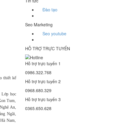
Tin tức
Đào tạo
Seo Marketing
Seo youtube
HỖ TRỢ TRỰC TUYẾN
Hỗ trợ trực tuyến 1
0986.322.768
 thiết kế
Hỗ trợ trực tuyến 2
0968.680.329
, Lớp học
Hỗ trợ trực tuyến 3
 Kon Tum,
 Nghệ An,
0365.650.628
ảng Ngãi,
, Hà Nam,