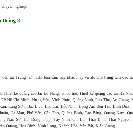
o chuyên nghiệp.
 tháng 8
viên tại Trung tâm. Khi bạn cần, hãy nhấc máy và alo cho trung tâm đào tạo
c Thiết kế quảng cáo tại Đà Nẵng, Khóa học Thiết kế quảng cáo tại Hà Nội
g, TP Hồ Chí Minh, Hưng Yên, Vĩnh Phúc, Quảng Ninh, Phú Thọ, An Giang,
ạn, Lạng Sơn, Bạc Liêu, Lào Cai, Bắc Ninh, Long An, Bến Tre, Bình Định,
Thuận, Cà Mau, Phú Yên, Cần Thơ, Quảng Bình, Cao Bằng, Quảng Nam, Qu
ồng Nai, Sơn La, Đồng Tháp, Tây Ninh, Gia Lai, Thái Bình, Thái Nguyên
yên Quang, Hòa Bình, Vĩnh Long, Khánh Hòa, Yên Bái, Kiên Giang.