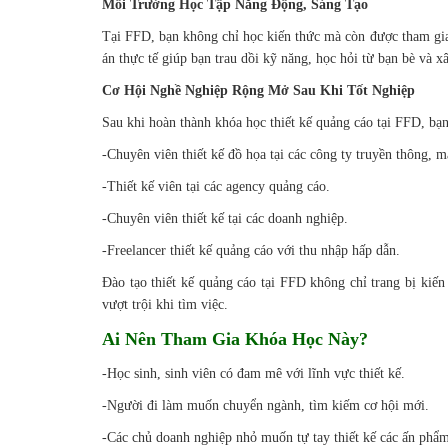
Môi Trường Học Tập Năng Động, Sáng Tạo
Tại FFD, bạn không chỉ học kiến thức mà còn được tham gi
án thực tế giúp bạn trau dồi kỹ năng, học hỏi từ bạn bè và
Cơ Hội Nghề Nghiệp Rộng Mở Sau Khi Tốt Nghiệp
Sau khi hoàn thành khóa học thiết kế quảng cáo tại FFD, bạn
-Chuyên viên thiết kế đồ họa tại các công ty truyền thông, m
-Thiết kế viên tại các agency quảng cáo.
-Chuyên viên thiết kế tại các doanh nghiệp.
-Freelancer thiết kế quảng cáo với thu nhập hấp dẫn.
Đào tạo thiết kế quảng cáo tại FFD không chỉ trang bị kiến
vượt trội khi tìm việc.
Ai Nên Tham Gia Khóa Học Này?
-Học sinh, sinh viên có đam mê với lĩnh vực thiết kế.
-Người đi làm muốn chuyển ngành, tìm kiếm cơ hội mới.
-Các chủ doanh nghiệp nhỏ muốn tự tay thiết kế các ấn phẩ