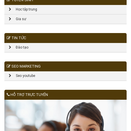
Học tập trung
Gia sư
TIN TỨC
Đào tạo
SEO MARKETING
Seo youtube
HỖ TRỢ TRỰC TUYẾN