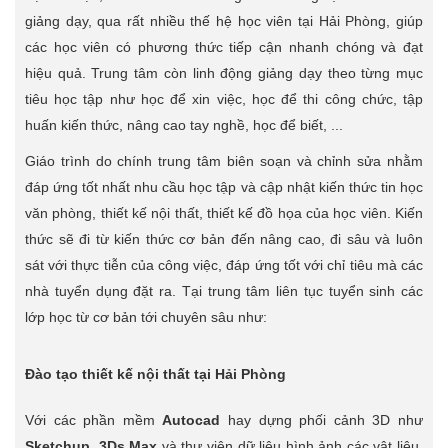
giảng dạy, qua rất nhiều thế hệ học viên tại Hải Phòng, giúp
các học viên có phương thức tiếp cận nhanh chóng và đạt
hiệu quả. Trung tâm còn linh động giảng dạy theo từng mục
tiêu học tập như học để xin việc, học để thi công chức, tập
huấn kiến thức, nâng cao tay nghề, học để biết, ...
Giáo trình do chính trung tâm biên soạn và chỉnh sửa nhằm
đáp ứng tốt nhất nhu cầu học tập và cập nhật kiến thức tin học
văn phòng, thiết kế nội thất, thiết kế đồ họa của học viên. Kiến
thức sẽ đi từ kiến thức cơ bản đến nâng cao, đi sâu và luôn
sát với thực tiễn của công việc, đáp ứng tốt với chỉ tiêu mà các
nhà tuyển dụng đặt ra. Tại trung tâm liên tục tuyển sinh các
lớp học từ cơ bản tới chuyên sâu như:
Đào tạo thiết kế nội thất tại Hải Phòng
Với các phần mềm
Autocad
hay dựng phối cảnh 3D như
Sketchup
,
3Ds Max
và thư viện dữ liệu hình ảnh các vật liệu,