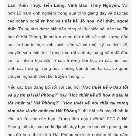
Lão, Kiến Thụy, Tiên Lãng, Vĩnh Bảo, Thủy Nguyên. V
ới
hơn 10 năm kinh nghiệm trong quá trình giảng dạy và đào tạo
các ngành nghề tin học và
thiết kế đồ họa, nội thất, ngoại
thất.
Trung tâm được biết đến rộng rãi là chiếc nôi đào tạo Tin
hoc ở Hải Phòng, là sự lựa chọn thứ nhất về chất lượng đào
tạo tin học từ học sinh, sinh viên và cán bộ, kỹ sư thiết kế,
chuyên viên thiết kế. Trung tâm rất vinh dự hàng năm đã đào
tạo rất nhiều học viên ở các trường Đại học và các em học
sinh các trường Trung học, những bạn đi làm tại các cơ quan
chuyên nghành thiết kế, truyền thông,...
Nếu các bạn đang bối rối với câu hỏi "
Học thiết kế ở đâu tốt
và uy tín tại Hải Phòng
?" hay "
Học thiết kế đồ họa ở đâu là
tốt nhất tại Hải Phòng
?", "
Học thiết kế nội thất tại trung
tâm nào là tốt nhất tại Hải Phòng
?" thì bài viết này chính là
câu trả lời cho các bạn. Trung tâm dạy thiết kế FFD ở Hải
Phòng luôn tự hào có là địa chỉ dạy học tin học văn phòng, tin
học đồ họa, thiết kế ở Hải Phòng với kinh nghiệm nhiều năm