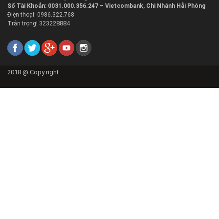
Số Tài Khoản: 0031.000.356.247 – Vietcombank, Chi Nhánh Hải Phòng
Điện thoại: 0986.322.768
323228884
Trân trọng!
2018 @
Copy right