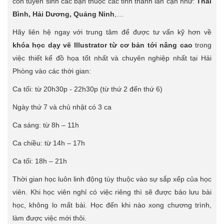
còn tuyển sinh các bạn thuộc các tỉnh thành lân cận như:
Thái
Bình, Hải Dương, Quảng Ninh
,…
Hãy liên hệ ngay với trung tâm để được tư vấn kỹ hơn về
khóa học dạy vẽ Illustrator từ cơ bản tới nâng cao
trong
việc thiết kế đồ họa tốt nhất và chuyên nghiệp nhất tại Hải
Phòng vào các thời gian:
Ca tối: từ 20h30p - 22h30p (từ thứ 2 đến thứ 6)
Ngày thứ 7 và chủ nhật có 3 ca
Ca sáng: từ 8h – 11h
Ca chiều: từ 14h – 17h
Ca tối: 18h – 21h
Thời gian học luôn linh động tùy thuộc vào sự sắp xếp của học
viên. Khi học viên nghỉ có việc riêng thì sẽ được bảo lưu bài
học, không lo mất bài. Học đến khi nào xong chương trình,
làm được việc mới thôi.