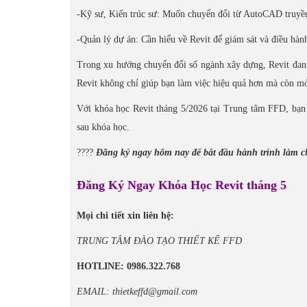
-Kỹ sư, Kiến trúc sư: Muốn chuyển đổi từ AutoCAD truyền
-Quản lý dự án: Cần hiểu về Revit để giám sát và điều hàn
Trong xu hướng chuyển đổi số ngành xây dựng, Revit đang 
Revit không chỉ giúp bạn làm việc hiệu quả hơn mà còn mở
Với khóa học Revit tháng 5/2026 tại Trung tâm FFD, bạn 
sau khóa học.
????
Đăng ký ngay hôm nay để bắt đầu hành trình làm 
Đăng Ký Ngay Khóa Học Revit tháng 5
Mọi chi tiết xin liên hệ:
TRUNG TÂM ĐÀO TẠO THIẾT KẾ FFD
HOTLINE: 0986.322.768
EMAIL: thietkeffd@gmail.com