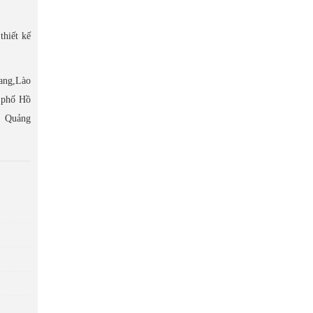
thiết kế
uang,Lào
 phố Hồ
, Quảng