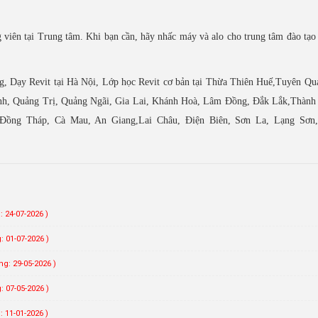
viên tại Trung tâm. Khi bạn cần, hãy nhấc máy và alo cho trung tâm đào tạo 
ng, Dạy Revit tại Hà Nội, Lớp học Revit cơ bản tại Thừa Thiên Huế,Tuyên Q
nh, Quảng Trị, Quảng Ngãi, Gia Lai, Khánh Hoà, Lâm Đồng, Đắk Lắk,Thành
Đồng Tháp, Cà Mau, An Giang,Lai Châu, Điện Biên, Sơn La, Lạng Sơn
 24-07-2026 )
: 01-07-2026 )
g: 29-05-2026 )
: 07-05-2026 )
 11-01-2026 )