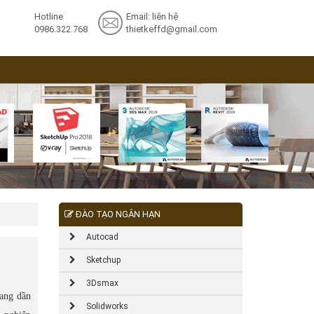
Hotline
Email: liên hệ
0986.322.768
thietkeffd@gmail.com
ĐÀO TẠO NGẮN HẠN
Autocad
Sketchup
3Dsmax
ang dần
Solidworks