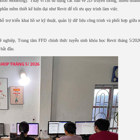
ion Modeling). Thay vì chỉ sử dụng các bản vẽ 2D truyền thống, nhiều doan
 phần mềm thiết kế hiện đại như Revit để tối ưu quy trình làm việc.
trợ triển khai hồ sơ kỹ thuật, quản lý dữ liệu công trình và phối hợp giữa 
 nghiệp, Trung tâm FFD chính thức tuyển sinh khóa học Revit tháng 5/2026
 bắt đầu.