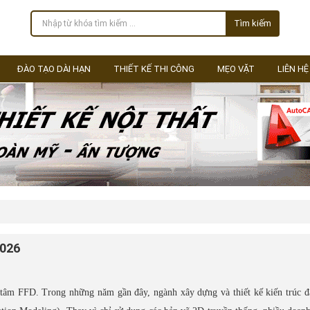
Tìm kiếm
ĐÀO TẠO DÀI HẠN
THIẾT KẾ THI CÔNG
MẸO VẶT
LIÊN HỆ
2026
tâm FFD. Trong những năm gần đây, ngành xây dựng và thiết kế kiến trúc đ