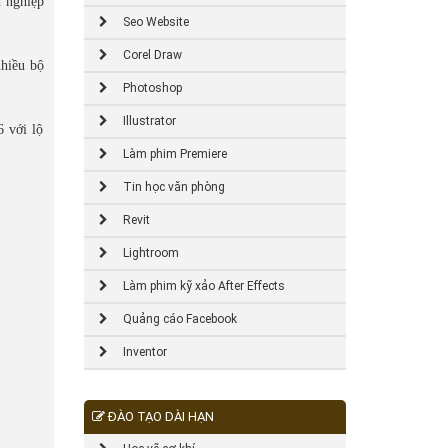
h nghiệp
Seo Website
Corel Draw
nhiều bộ
Photoshop
Illustrator
 với lộ
Làm phim Premiere
Tin học văn phòng
Revit
Lightroom
Làm phim kỹ xảo After Effects
Quảng cáo Facebook
Inventor
ĐÀO TẠO DÀI HẠN