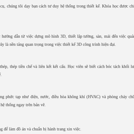
ụ, chúng tôi dạy bạn cách tư duy hệ thống trong thiết kế. Khóa học được ch
hướng dẫn từ việc dựng mô hình 3D, thiết lập tường, sàn, mái đến việc quả
ây là nền tảng quan trọng trong việc thiết kế 3D công trình hiện đại.
hép, thép tiền chế và liên kết kết cấu. Học viên sẽ biết cách bóc tách khối l
ế.
ống phức tạp như điện, nước, điều hòa không khí (HVAC) và phòng cháy chữ
hệ thống ngay trên bản vẽ.
g để làm đồ án và chuẩn bị hành trang xin việc.