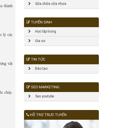
Sửa chữa cửa nhựa
ia thành
TUYỂN SINH
Học tập trung
n lý các
Gia sư
TIN TỨC
ượng vật
Đào tạo
SEO MARKETING
a cháy.
Seo youtube
HỖ TRỢ TRỰC TUYẾN