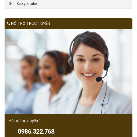
Seo youtube
HỖ TRỢ TRỰC TUYẾN
Hỗ trợ trực tuyến 1
0986.322.768