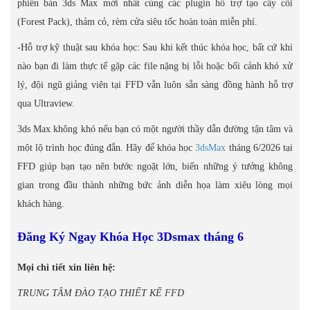
phiên bản 3ds Max mới nhất cùng các plugin hỗ trợ tạo cây cối
(Forest Pack), thảm cỏ, rèm cửa siêu tốc hoàn toàn miễn phí.
-Hỗ trợ kỹ thuật sau khóa học: Sau khi kết thúc khóa học, bất cứ khi
nào bạn đi làm thực tế gặp các file nặng bị lỗi hoặc bối cảnh khó xử
lý, đội ngũ giảng viên tại FFD vẫn luôn sẵn sàng đồng hành hỗ trợ
qua Ultraview.
3ds Max không khó nếu bạn có một người thầy dẫn đường tận tâm và
một lộ trình học đúng đắn. Hãy để khóa học
3dsMax
tháng 6/2026 tại
FFD giúp bạn tạo nên bước ngoặt lớn, biến những ý tưởng không
gian trong đầu thành những bức ảnh diễn họa làm xiêu lòng mọi
khách hàng.
Đăng Ký Ngay Khóa Học 3Dsmax tháng 6
Mọi chi tiết xin liên hệ:
TRUNG TÂM ĐÀO TẠO THIẾT KẾ FFD