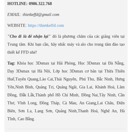
HOTLINE: 0986.322.768
EMAIL: thietkeffd@gmail.com
WEBSITE:
https://thietkeffd.com
"Cho đi là để nhận lại"
đó là phương châm của các giảng viên tại
Trung tâm. Khi bạn cần, hãy nhấc máy và alo cho trung tâm đào tạo
thiết kế FFD nhé!
Tag:
Khóa học 3Dsmax tại Hải Phòng, Học 3Dsmax tại Đà Nẵng,
Dạy 3Dsmax tại Hà Nội, Lớp học 3Dsmax cơ bản tại Thừa Thiên
Huế,Tuyên Quang,Lào Cai,Thái Nguyên, Phú Thọ, Bắc Ninh, Hưng
Yên,Ninh Bình, Quảng Trị, Quảng Ngãi, Gia Lai, Khánh Hoà, Lâm
Đồng, Đắk Lắk,Thành phố Hồ Chí Minh, Đồng Nai,Tây Ninh, Cần
Thơ, Vĩnh Long, Đồng Tháp, Cà Mau, An Giang,Lai Châu, Điện
Biên, Sơn La, Lạng Sơn, Quảng Ninh,Thanh Hoá, Nghệ An, Hà
Tĩnh, Cao Bằng.