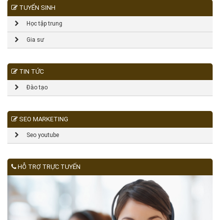
TUYỂN SINH
Học tập trung
Gia sư
TIN TỨC
Đào tạo
SEO MARKETING
Seo youtube
HỖ TRỢ TRỰC TUYẾN