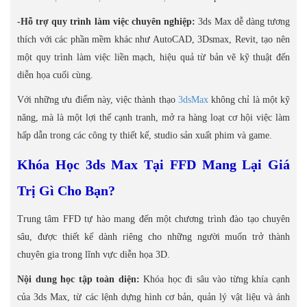
-Hỗ trợ quy trình làm việc chuyên nghiệp:
3ds Max dễ dàng tương
thích với các phần mềm khác như AutoCAD, 3Dsmax, Revit, tạo nên
một quy trình làm việc liền mạch, hiệu quả từ bản vẽ kỹ thuật đến
diễn họa cuối cùng.
Với những ưu điểm này, việc thành thạo
3dsMax
không chỉ là một kỹ
năng, mà là một lợi thế cạnh tranh, mở ra hàng loạt cơ hội việc làm
hấp dẫn trong các công ty thiết kế, studio sản xuất phim và game.
Khóa Học 3ds Max Tại FFD Mang Lại Giá
Trị Gì Cho Bạn?
Trung tâm FFD tự hào mang đến một chương trình đào tạo chuyên
sâu, được thiết kế dành riêng cho những người muốn trở thành
chuyên gia trong lĩnh vực diễn họa 3D.
Nội dung học tập toàn diện:
Khóa học đi sâu vào từng khía cạnh
của 3ds Max, từ các lệnh dựng hình cơ bản, quản lý vật liệu và ánh