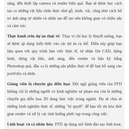
sáng, đến thiết lập camera và render hiệu quả. Bạn sẽ được học cách
tạo ra những vật liệu chân thực như gỗ, kính, vải, cũng như cách bố
trí ánh sáng tự nhiên và nhân tạo để tạo nên không gian có chiều sâu
và cảm xúc.
Thực hành trên dự án thực tế:
Thay vì chỉ học lý thuyết suông, bạn
sẽ được áp dụng kiến thức vào các dự án cụ thể. Điều này giúp bạn
làm quen với quy trình làm việc thực tế, từ nhận file CAD, dựng
hình, dựng vật liệu, ánh sáng, đến render và hậu kỳ bằng
Photoshop.
quả, đầu ra là những sản phẩm thực tế để bạn bổ sung vào
portfolio cá nhân.
Giảng viên là chuyên gia diễn họa:
Đội ngũ giảng viên của FFD
không chỉ là những người có kinh nghiệm sư phạm mà còn là những
chuyên gia diễn họa 3D đang làm việc trong ngành. Họ sẽ chia sẻ
những kinh nghiệm thực tế, những "bí quyết" để bạn tối ưu hóa thời
gian render và xử lý các tình huống phức tạp trong công việc.
Linh hoạt và cá nhân hóa
: FFD áp dụng mô hình đào tạo linh hoạt,