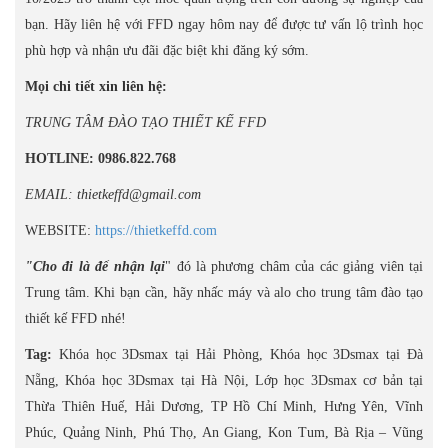
bạn. Hãy liên hệ với FFD ngay hôm nay để được tư vấn lộ trình học
phù hợp và nhận ưu đãi đặc biệt khi đăng ký sớm.
Mọi chi tiết xin liên hệ:
TRUNG TÂM ĐÀO TẠO THIẾT KẾ FFD
HOTLINE: 0986.822.768
EMAIL: thietkeffd@gmail.com
WEBSITE:
https://thietkeffd.com
"Cho đi là để nhận lại
" đó là phương châm của các giảng viên tại
Trung tâm. Khi bạn cần, hãy nhấc máy và alo cho trung tâm đào tạo
thiết kế FFD nhé!
Tag:
Khóa học 3Dsmax tại Hải Phòng, Khóa học 3Dsmax tại Đà
Nẵng, Khóa học 3Dsmax tại Hà Nội, Lớp học 3Dsmax cơ bản tại
Thừa Thiên Huế, Hải Dương, TP Hồ Chí Minh, Hưng Yên, Vĩnh
Phúc, Quảng Ninh, Phú Thọ, An Giang, Kon Tum, Bà Rịa – Vũng