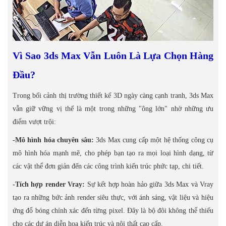
Vì Sao 3ds Max Vẫn Luôn Là Lựa Chọn Hàng
Đầu?
Trong bối cảnh thị trường thiết kế 3D ngày càng cạnh tranh, 3ds Max
vẫn giữ vững vị thế là một trong những "ông lớn" nhờ những ưu
điểm vượt trội:
-Mô hình hóa chuyên sâu:
3ds Max cung cấp một hệ thống công cụ
mô hình hóa mạnh mẽ, cho phép bạn tạo ra mọi loại hình dạng, từ
các vật thể đơn giản đến các công trình kiến trúc phức tạp, chi tiết.
-Tích hợp render Vray:
Sự kết hợp hoàn hảo giữa 3ds Max và Vray
tạo ra những bức ảnh render siêu thực, với ánh sáng, vật liệu và hiệu
ứng đổ bóng chính xác đến từng pixel. Đây là bộ đôi không thể thiếu
cho các dự án diễn họa kiến trúc và nội thất cao cấp.