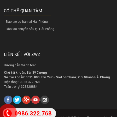
CÓ THỂ QUAN TÂM
-
Đào tạo cơ bản tại Hải Phòng
-
Đào tạo chuyên sâu tại Hải Phòng
LIÊN KẾT VỚI ZWZ
Hướng dẫn thanh toán
Chủ tài khoản: Bùi Sỹ Cường
Số Tài Khoản: 0031.000.356.247 – Vietcombank, Chi Nhánh Hải Phòng
Điện thoại: 0986.322.768
323228884
Trân trọng!
0986.322.768
2018 @
Copy right