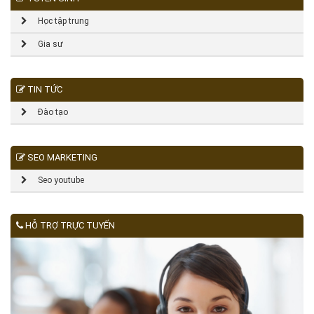
Học tập trung
Gia sư
TIN TỨC
Đào tạo
SEO MARKETING
Seo youtube
HỖ TRỢ TRỰC TUYẾN