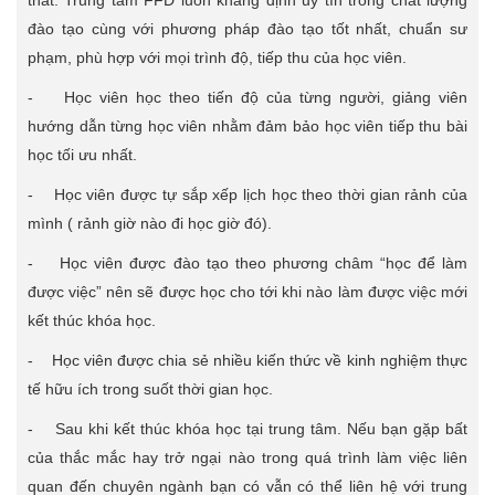
thất. Trung tâm FFD luôn khẳng định uy tín trong chất lượng
đào tạo cùng với phương pháp đào tạo tốt nhất, chuẩn sư
phạm, phù hợp với mọi trình độ, tiếp thu của học viên.
- Học viên học theo tiến độ của từng người, giảng viên
hướng dẫn từng học viên nhằm đảm bảo học viên tiếp thu bài
học tối ưu nhất.
- Học viên được tự sắp xếp lịch học theo thời gian rảnh của
mình ( rảnh giờ nào đi học giờ đó).
- Học viên được đào tạo theo phương châm “học để làm
được việc” nên sẽ được học cho tới khi nào làm được việc mới
kết thúc khóa học.
- Học viên được chia sẻ nhiều kiến thức về kinh nghiệm thực
tế hữu ích trong suốt thời gian học.
- Sau khi kết thúc khóa học tại trung tâm. Nếu bạn gặp bất
của thắc mắc hay trở ngại nào trong quá trình làm việc liên
quan đến chuyên ngành bạn có vẫn có thể liên hệ với trung