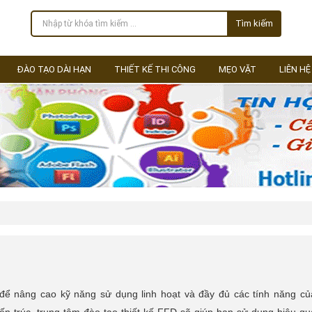
Tìm kiếm
ĐÀO TẠO DÀI HẠN
THIẾT KẾ THI CÔNG
MẸO VẶT
LIÊN HỆ
ể nâng cao kỹ năng sử dụng linh hoạt và đầy đủ các tính năng củ