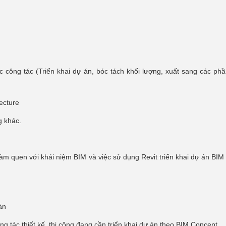
 công tác (Triển khai dự án, bóc tách khối lượng, xuất sang các p
tecture
g khác.
àm quen với khái niệm BIM và việc sử dụng Revit triển khai dự án BIM 
án
ng tác thiết kế, thi công đang cần triển khai dự án theo BIM Concept.