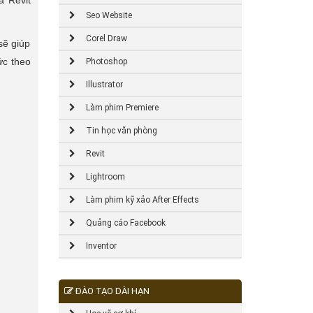
ả Revit
Seo Website
Corel Draw
sẽ giúp
ức theo
Photoshop
Illustrator
Làm phim Premiere
Tin học văn phòng
Revit
Lightroom
Làm phim kỹ xảo After Effects
Quảng cáo Facebook
Inventor
ĐÀO TẠO DÀI HẠN