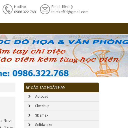
Hotline
Email: liên hệ
0986.322.768
thietkeffd@gmail.com
ĐÀO TẠO NGẮN HẠN
Autocad
Sketchup
3Dsmax
a Revit
Solidworks