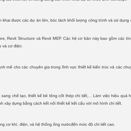
iển khai được các dự án lớn, bóc tách khối lượng công trình và sử dụng
ure, Revit Structure và Revit MEP. Các hệ cơ bản này bao gồm các tí
u và cơ điện.
ạnh mẽ cho các chuyên gia trong lĩnh vực thiết kế kiến trúc và các chu
ế sang chế tạo, thiết kế bê tông cốt thép chi tiết,... Làm việc hiệu quả 
nh xây dựng bằng cách kết nối thiết kế kết cấu với mô hình chi tiết.
ng cơ khí, điện, và hệ thống ống nướcđến mức độ chi tiết cao.