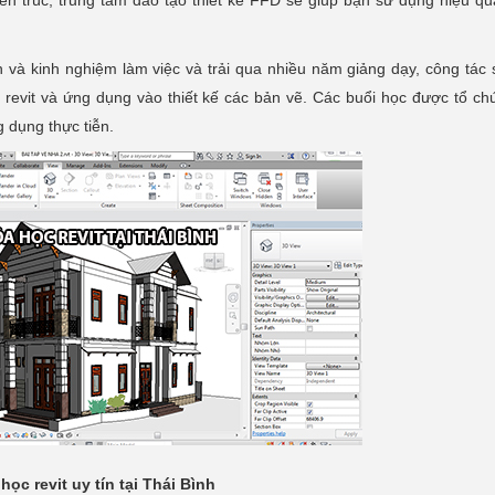
iến trúc, trung tâm đào tạo thiết kế FFD sẽ giúp bạn sử dụng hiệu qu
n và kinh nghiệm làm việc và trải qua nhiều năm giảng dạy, công tác 
evit và ứng dụng vào thiết kế các bản vẽ. Các buổi học được tổ ch
 dụng thực tiễn.
học revit uy tín tại Thái Bình