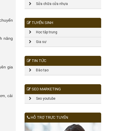
Sửa chữa cửa nhựa
 chuyển
TUYỂN SINH
Học tập trung
nh năng
Gia sư
TIN TỨC
yên gia
Đào tạo
SEO MARKETING
hơn, cải
Seo youtube
HỖ TRỢ TRỰC TUYẾN