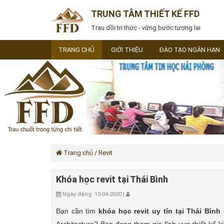
TRUNG TÂM THIẾT KẾ FFD
Trau dồi tri thức - vững bước tương lai
TRANG CHỦ
GIỚI THIỆU
ĐÀO TẠO NGẮN HẠN
Trang chủ
/ Revit
Khóa học revit tại Thái Bình
Ngày đăng: 15-04-2020 |
Bạn cần tìm
khóa học revit uy tín
tại Thái Bình
đ