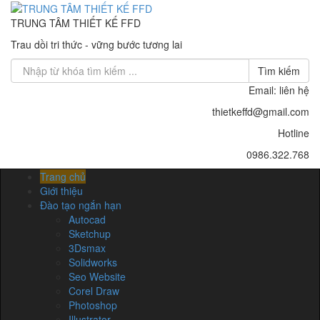
TRUNG TÂM THIẾT KẾ FFD
Trau dồi tri thức - vững bước tương lai
Tìm kiếm
Email: liên hệ
thietkeffd@gmail.com
Hotline
0986.322.768
Trang chủ
Giới thiệu
Đào tạo ngắn hạn
Autocad
Sketchup
3Dsmax
Solidworks
Seo Website
Corel Draw
Photoshop
Illustrator