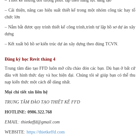
– Thiết kế những đối tượng phức tạp theo năng lực sáng tạo
– Cải thiện, nâng cao hiệu suất thiết kế trong một nhóm công tác hay tổ
chức lớn
– Nắm bắt được quy trình thiết kế công trình,trình tự lập hồ sơ dự án xây
dựng
– Kết xuất bộ hồ sơ kiến trúc dự án xây dựng theo đúng TCVN.
Đăng ký học Revit tháng 4
Trung tâm đào tạo FFD luôn mở cửa chào đón các bạn. Dù bạn ở bất cứ
đâu với hình thức dạy và học hiện đại. Chúng tôi sẽ giúp bạn có thể thu
nạp kiến thức một cách dễ dàng nhất.
Mọi chi tiết xin liên hệ
TRUNG TÂM ĐÀO TẠO THIẾT KẾ FFD
HOTLINE: 0986.322.768
EMAIL: thietkeffd@gmail.com
WEBSITE:
https://thietkeffd.com