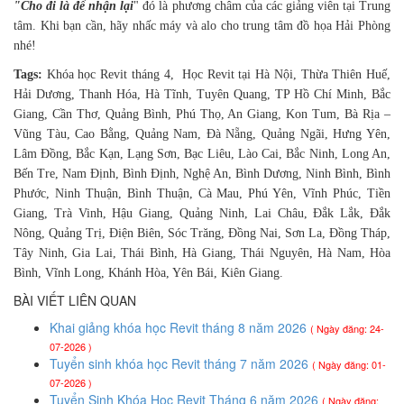
"Cho đi là để nhận lại
" đó là phương châm của các giảng viên tại Trung
tâm. Khi bạn cần, hãy nhấc máy và alo cho trung tâm đồ họa Hải Phòng
nhé!
Tags:
Khóa học Revit tháng 4, Học Revit tại Hà Nội, Thừa Thiên Huế,
Hải Dương, Thanh Hóa, Hà Tĩnh, Tuyên Quang, TP Hồ Chí Minh, Bắc
Giang, Cần Thơ, Quảng Bình, Phú Thọ, An Giang, Kon Tum, Bà Rịa –
Vũng Tàu, Cao Bằng, Quảng Nam, Đà Nẵng, Quảng Ngãi, Hưng Yên,
Lâm Đồng, Bắc Kạn, Lạng Sơn, Bạc Liêu, Lào Cai, Bắc Ninh, Long An,
Bến Tre, Nam Định, Bình Định, Nghệ An, Bình Dương, Ninh Bình, Bình
Phước, Ninh Thuận, Bình Thuận, Cà Mau, Phú Yên, Vĩnh Phúc, Tiền
Giang, Trà Vinh, Hậu Giang, Quảng Ninh, Lai Châu, Đắk Lắk, Đắk
Nông, Quảng Trị, Điện Biên, Sóc Trăng, Đồng Nai, Sơn La, Đồng Tháp,
Tây Ninh, Gia Lai, Thái Bình, Hà Giang, Thái Nguyên, Hà Nam, Hòa
Bình, Vĩnh Long, Khánh Hòa, Yên Bái, Kiên Giang.
BÀI VIẾT LIÊN QUAN
Khai giảng khóa học Revit tháng 8 năm 2026
( Ngày đăng: 24-
07-2026 )
Tuyển sinh khóa học Revit tháng 7 năm 2026
( Ngày đăng: 01-
07-2026 )
Tuyển Sinh Khóa Học Revit Tháng 6 năm 2026
( Ngày đăng: