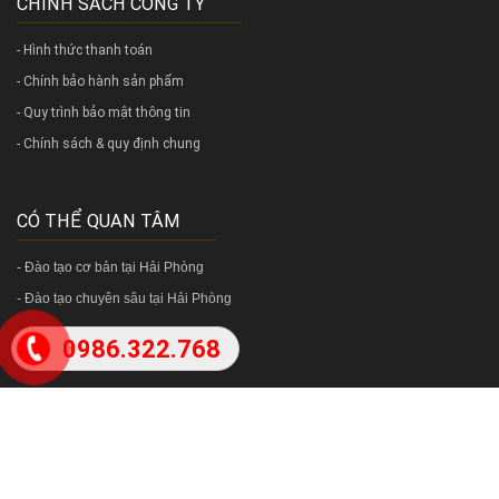
CHÍNH SÁCH CÔNG TY
- Hình thức thanh toán
- Chính bảo hành sản phẩm
- Quy trình bảo mật thông tin
- Chính sách & quy định chung
CÓ THỂ QUAN TÂM
-
Đào tạo cơ bản tại Hải Phòng
-
Đào tạo chuyên sâu tại Hải Phòng
0986.322.768
LIÊN KẾT VỚI ZWZ
Hướng dẫn thanh toán
Chủ tài khoản: Bùi Sỹ Cường