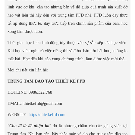
lĩnh vực cơ khí, cần tạo những bản vẽ để giúp quá trình sản xuất đỡ
hao vật liệu thì hãy đến với trung tâm FFD nhé. FFD luôn dạy thực
tế, áp dụng thực tế, dạy trực tiếp trên chính sản phẩm của bạn, học
xong làm được luôn.
Thời gian học luôn linh động tùy thuộc vào sự sắp xếp của học viên.
Khi học viên nghỉ có việc riêng thì sẽ được bảo lưu bài học, không lo
mất bài. Học đến khi nào xong chương trình, làm được việc mới thôi.
Mọi chi tiết xin liên hệ:
TRUNG TÂM ĐÀO TẠO THIẾT KẾ FFD
HOTLINE: 0986.322.768
EMAIL: thietkeffd@gmail.com
WEBSITE:
https://thietkeffd.com
"
Cho đi là để nhận lại
" đó là phương châm của các giảng viên tại
Trung tâm. Khi bạn cần, hãy nhấc máy và alo cho trung tâm đào tạo