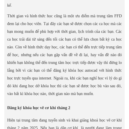
kế.
Thời gian và hình thức học cũng là một ưu điểm mà trung tâm FFD
đem lại cho học viên. Tại đây các bạn sẽ được chọn các ca học mà các
bạn mong muốn để phù hợp với thời gian, lịch trình của các bạn. Các
ca học trải dài từ sáng đến tối các bạn có thể lựa chọn bất kỳ ca học
nào. Còn về hình thức dạy học, các bạn có thể đến trực tiếp trung tâm
để học, nhưng nếu các bạn gặp vấn đề về đi lại, hay vấn đề nào đó
khiến bạn không thể đến trung tâm học trực tiếp được vậy thì đừng lo
lắng bởi vì các bạn có thể đăng ký khóa học autocad với hình thức
học trực tuyến qua internet. Ngoài ra, khi các bạn nghỉ học vì lý do gì
đó khi đang học dở khóa học thì các bạn sẽ được học bù vào sau đó,
vào bất kì khóa học nào, thời gian nào mà bạn muốn.
Đăng ký khóa học vẽ cơ khí tháng 2
Hiện tại trung tâm đang tuyển sinh và khai giảng khoá học vẽ cơ khí
tháng 2 năm 2025. Nếu bạn là dân cơ khí, là người đang làm trong