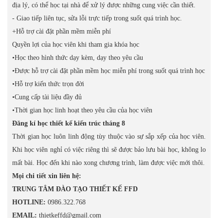
địa lý, có thể học tại nhà để xử lý được những cung việc cần thiết.
- Giao tiếp liên tục, sửa lỗi trực tiếp trong suốt quá trình học.
+Hỗ trợ cài đặt phần mềm miễn phí
Quyền lợi của học viên khi tham gia khóa học
•Học theo hình thức dạy kèm, dạy theo yêu cầu
•Được hỗ trợ cài đặt phần mềm học miễn phí trong suốt quá trình học
•Hỗ trợ kiến thức trọn đời
•Cung cấp tài liệu đầy đủ
•Thời gian học linh hoạt theo yêu cầu của học viên
Đăng kí học thiết kế kiến trúc tháng 8
Thời gian học luôn linh động tùy thuộc vào sự sắp xếp của học viên.
Khi học viên nghỉ có việc riêng thì sẽ được bảo lưu bài học, không lo
mất bài. Học đến khi nào xong chương trình, làm được việc mới thôi.
Mọi chi tiết xin liên hệ:
TRUNG TÂM ĐÀO TẠO THIẾT KẾ FFD
HOTLINE:
0986.322.768
EMAIL:
thietkeffd@gmail.com