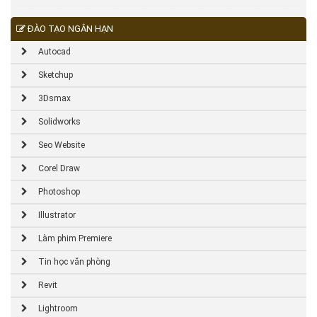
ĐÀO TẠO NGẮN HẠN
Autocad
Sketchup
3Dsmax
Solidworks
Seo Website
Corel Draw
Photoshop
Illustrator
Làm phim Premiere
Tin học văn phòng
Revit
Lightroom