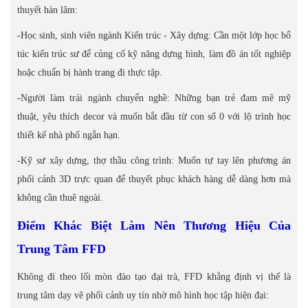
thuyết hàn lâm:
-Học sinh, sinh viên ngành Kiến trúc - Xây dựng: Cần một lớp học bổ
túc kiến trúc sư để củng cố kỹ năng dựng hình, làm đồ án tốt nghiệp
hoặc chuẩn bị hành trang đi thực tập.
-Người làm trái ngành chuyển nghề: Những bạn trẻ đam mê mỹ
thuật, yêu thích decor và muốn bắt đầu từ con số 0 với lộ trình học
thiết kế nhà phố ngắn hạn.
-Kỹ sư xây dựng, thợ thầu công trình: Muốn tự tay lên phương án
phối cảnh 3D trực quan để thuyết phục khách hàng dễ dàng hơn mà
không cần thuê ngoài.
Điểm Khác Biệt Làm Nên Thương Hiệu Của
Trung Tâm FFD
Không đi theo lối mòn đào tạo đại trà, FFD khẳng định vị thế là
trung tâm dạy vẽ phối cảnh uy tín nhờ mô hình học tập hiện đại: