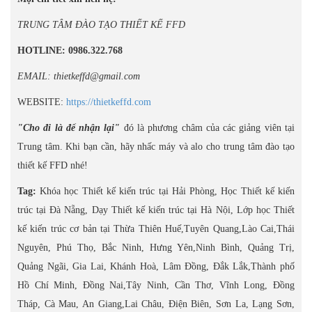
TRUNG TÂM ĐÀO TẠO THIẾT KẾ FFD
HOTLINE: 0986.322.768
EMAIL: thietkeffd@gmail.com
WEBSITE:
https://thietkeffd.com
"Cho đi là để nhận lại"
đó là phương châm của các giảng viên tại
Trung tâm. Khi bạn cần, hãy nhấc máy và alo cho trung tâm đào tạo
thiết kế FFD nhé!
Tag:
Khóa học Thiết kế kiến trúc tại Hải Phòng, Học Thiết kế kiến
trúc tại Đà Nẵng, Dạy Thiết kế kiến trúc tại Hà Nội, Lớp học Thiết
kế kiến trúc cơ bản tại Thừa Thiên Huế,Tuyên Quang,Lào Cai,Thái
Nguyên, Phú Thọ, Bắc Ninh, Hưng Yên,Ninh Bình, Quảng Trị,
Quảng Ngãi, Gia Lai, Khánh Hoà, Lâm Đồng, Đắk Lắk,Thành phố
Hồ Chí Minh, Đồng Nai,Tây Ninh, Cần Thơ, Vĩnh Long, Đồng
Tháp, Cà Mau, An Giang,Lai Châu, Điện Biên, Sơn La, Lạng Sơn,