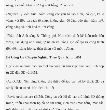
năng, và triển khai ý tưởng mặt bằng từ con số 0.
-Nguyên lý kiến trúc: Nắm vững các yếu tố tạo hình, bố cục, tỷ lệ
vàng, vật liệu và cách tổ chức không gian để đảm bảo tính thẩm mỹ,
công năng và tính khả thi thi công.
-Phân tích Ánh sáng & Thông gió: Học cách thiết kế kiến trúc bền
vững, tận dụng ánh sáng tự nhiên và luồng gió để tạo ra công trình
tiết kiệm năng lượng, thân thiện với môi trường.
Bộ Công Cụ Chuyên Nghiệp Theo Quy Trình BIM
Học viên sẽ được đào tạo một bộ công cụ làm việc trọn vẹn, tích hợp
từ 2D đến 3D và BIM:
-AutoCAD: Nền tảng không thể thiếu để tạo bản vẽ kỹ thuật 2D và
xử lý hồ sơ cơ sở, bóc tách chi tiết.
-Revit Architecture (BIM): Công cụ cốt lõi để tạo mô hình 3D thông
minh, triển khai toàn bộ hồ sơ thi công kiến trúc (mặt bằng, mặt cắt,
mặt đứng, chi tiết cửa, vệ sinh) tự động và chính xác.