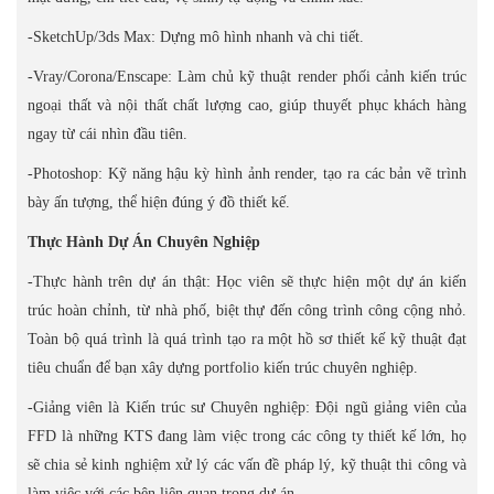
-SketchUp/3ds Max: Dựng mô hình nhanh và chi tiết.
-Vray/Corona/Enscape: Làm chủ kỹ thuật render phối cảnh kiến trúc
ngoại thất và nội thất chất lượng cao, giúp thuyết phục khách hàng
ngay từ cái nhìn đầu tiên.
-Photoshop: Kỹ năng hậu kỳ hình ảnh render, tạo ra các bản vẽ trình
bày ấn tượng, thể hiện đúng ý đồ thiết kế.
Thực Hành Dự Án Chuyên Nghiệp
-Thực hành trên dự án thật: Học viên sẽ thực hiện một dự án kiến
trúc hoàn chỉnh, từ nhà phố, biệt thự đến công trình công cộng nhỏ.
Toàn bộ quá trình là quá trình tạo ra một hồ sơ thiết kế kỹ thuật đạt
tiêu chuẩn để bạn xây dựng portfolio kiến trúc chuyên nghiệp.
-Giảng viên là Kiến trúc sư Chuyên nghiệp: Đội ngũ giảng viên của
FFD là những KTS đang làm việc trong các công ty thiết kế lớn, họ
sẽ chia sẻ kinh nghiệm xử lý các vấn đề pháp lý, kỹ thuật thi công và
làm việc với các bên liên quan trong dự án.