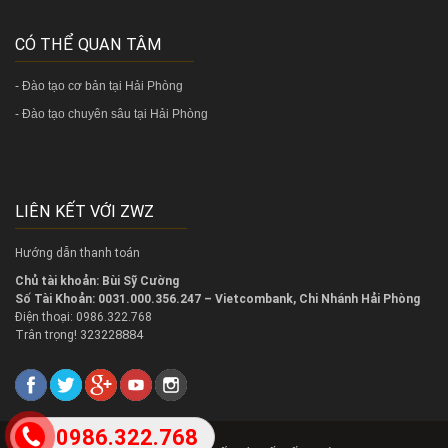
CÓ THỂ QUAN TÂM
-
Đào tạo cơ bản tại Hải Phòng
-
Đào tạo chuyên sâu tại Hải Phòng
LIÊN KẾT VỚI ZWZ
Hướng dẫn thanh toán
Chủ tài khoản: Bùi Sỹ Cường
Số Tài Khoản: 0031.000.356.247 – Vietcombank, Chi Nhánh Hải Phòng
Điện thoại: 0986.322.768
323228884
Trân trọng!
0986.322.768
2018 @
Copy right