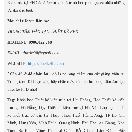
Kiến trúc tại FFD để được tư vấn lộ trình học phù hợp và nhận những
ưu đãi đặc biệt.
Mọi chi tiết xin liên hệ:
TRUNG TÂM ĐÀO TẠO THIẾT KẾ FFD
HOTLINE: 0986.822.768
EMAIL: thietkeffd@gmail.com
WEBSITE:
https://thietkeffd.com
"Cho đi là để nhận lại"
đó là phương châm của các giảng viên tại
Trung tâm. Khi bạn cần, hãy nhấc máy và alo cho trung tâm đào tạo
thiết kế FFD nhé!
Tag:
Khóa học Thiết kế kiến trúc tại Hải Phòng, Học Thiết kế kiến
trúc tại Đà Nẵng, Dạy Thiết kế kiến trúc tại Hà Nội, Lớp học Thiết
kế kiến trúc cơ bản tại Thừa Thiên Huế, Hải Dương, TP Hồ Chí
Minh, Hưng Yên, Vĩnh Phúc, Quảng Ninh, Phú Thọ, An Giang, Kon
Tum, Bà Rịa – Vũng Tàu, Lai Châu, Bắc Giang, Lâm Đồng, Bắc