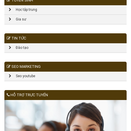
TUYỂN SINH
Học tập trung
Gia sư
TIN TỨC
Đào tạo
SEO MARKETING
Seo youtube
HỖ TRỢ TRỰC TUYẾN