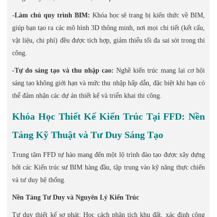
-Làm chủ quy trình BIM:
Khóa học sẽ trang bị kiến thức về BIM,
giúp bạn tạo ra các mô hình 3D thông minh, nơi mọi chi tiết (kết cấu,
vật liệu, chi phí) đều được tích hợp, giảm thiểu tối đa sai sót trong thi
công.
-Tự do sáng tạo và thu nhập cao:
Nghề kiến trúc mang lại cơ hội
sáng tạo không giới hạn và mức thu nhập hấp dẫn, đặc biệt khi bạn có
thể đảm nhận các dự án thiết kế và triển khai thi công.
Khóa Học Thiết Kế Kiến Trúc Tại FFD: Nền
Tảng Kỹ Thuật và Tư Duy Sáng Tạo
Trung tâm FFD tự hào mang đến một lộ trình đào tạo được xây dựng
bởi các Kiến trúc sư BIM hàng đầu, tập trung vào kỹ năng thực chiến
và tư duy hệ thống.
Nền Tảng Tư Duy và Nguyên Lý Kiến Trúc
Tư duy thiết kế sơ phát: Học cách phân tích khu đất, xác định công