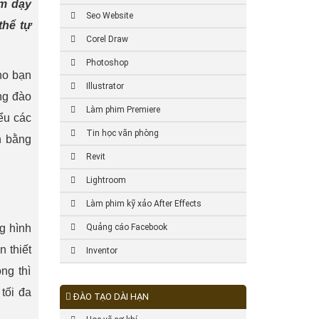
âm dạy
Seo Website
thể tự
Corel Draw
Photoshop
ho bạn
Illustrator
ng đào
Làm phim Premiere
ểu các
Tin học văn phòng
h bằng
Revit
Lightroom
Làm phim kỹ xảo After Effects
g hình
Quảng cáo Facebook
 thiết
Inventor
ng thì
tối đa
ĐÀO TẠO DÀI HẠN