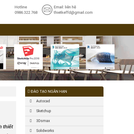
Hotline
Email: liên hệ
0986.322.768
thietkeffd@gmail.com
ĐÀO TẠO NGẮN HẠN
Autocad
Sketchup
3Dsmax
 thiết
Solidworks