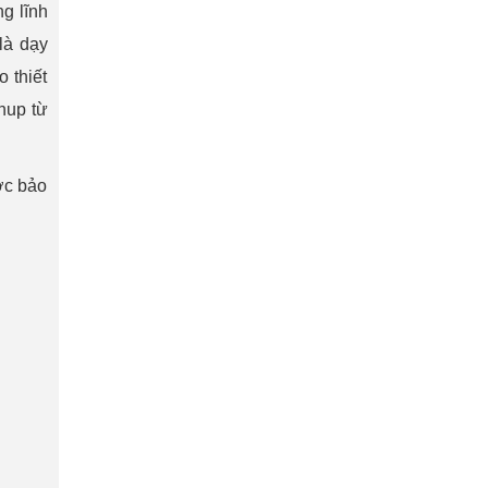
g lĩnh
là dạy
o thiết
hup từ
ược bảo