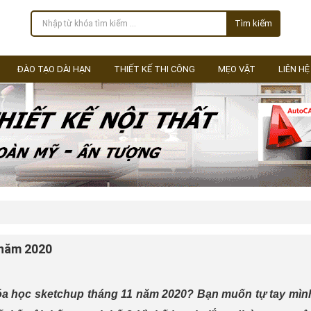
Tìm kiếm
ĐÀO TẠO DÀI HẠN
THIẾT KẾ THI CÔNG
MẸO VẶT
LIÊN HỆ
 năm 2020
 học sketchup tháng 11 năm 2020? Bạn muốn tự tay mình