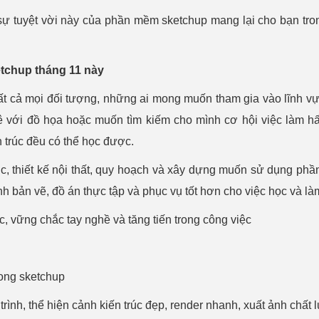
ự tuyệt vời này của phần mềm sketchup mang lại cho bạn tron
etchup tháng 11 này
ất cả mọi đối tượng, những ai mong muốn tham gia vào lĩnh vực
ê với đồ họa hoặc muốn tìm kiếm cho mình cơ hội việc làm h
ến trúc đều có thể học được.
rúc, thiết kế nội thất, quy hoạch và xây dựng muốn sử dụng ph
h bản vẽ, đồ án thực tập và phục vụ tốt hơn cho việc học và là
, vững chắc tay nghề và tăng tiến trong công việc
rong sketchup
trình, thể hiện cảnh kiến trúc đẹp, render nhanh, xuất ảnh chất