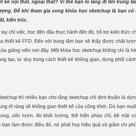
 kế nội thất, ngoại thất? Vì thế bạn lo lắng đi tìm trung t
lượng. Để khi tham gia xong khóa học sketchup là bạn có 
t, kiến trúc.
tay chỉ việc, học đến đâu thực hành đến đó, hỗ trợ kiến thức c
 tạo thiết kế FFD. Đến với trung tâm bạn sẽ thấy được chất lượ
ủa giảng viên nơi đây. Một khóa học sketchup không chỉ là hi
ng tạo, tư duy trong cách thiết kế không gian, dựng phối cản
etchup thì nhiều bạn cho rằng sketchup chỉ đơn thuần là dựn
g rõ ràng về không gian thiết kế của công trình. Dù bạn muốn
ng, uốn lượn, đo khối lượng, thể hiện phào chỉ, bề mặt co
 bạn làm được điều đó, nó phát huy hiệu quả và giảm chi phí 