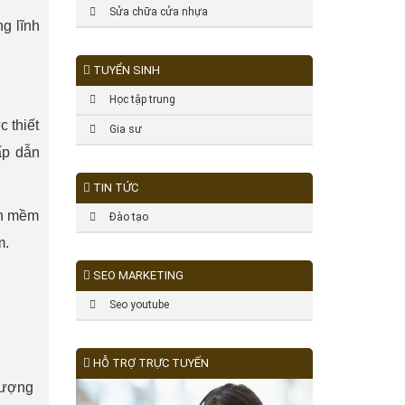
Sửa chữa cửa nhựa
g lĩnh
TUYỂN SINH
Học tập trung
 thiết
Gia sư
ấp dẫn
TIN TỨC
ần mềm
Đào tạo
m.
SEO MARKETING
Seo youtube
HỖ TRỢ TRỰC TUYẾN
 lượng