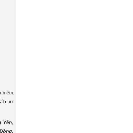
ần mềm
hất cho
g Yên,
 Đồng,