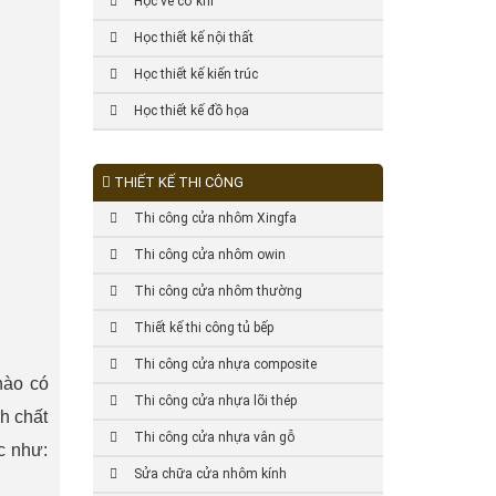
Học vẽ cơ khí
Học thiết kế nội thất
Học thiết kế kiến trúc
Học thiết kế đồ họa
THIẾT KẾ THI CÔNG
Thi công cửa nhôm Xingfa
Thi công cửa nhôm owin
Thi công cửa nhôm thường
Thiết kế thi công tủ bếp
Thi công cửa nhựa composite
nào có
Thi công cửa nhựa lõi thép
h chất
Thi công cửa nhựa vân gỗ
c như:
Sửa chữa cửa nhôm kính