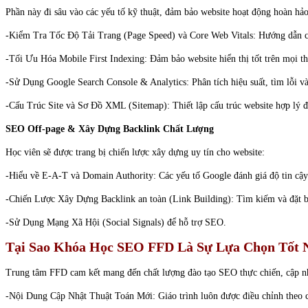
Phần này đi sâu vào các yếu tố kỹ thuật, đảm bảo website hoạt động hoàn hảo
-Kiểm Tra Tốc Độ Tải Trang (Page Speed) và Core Web Vitals: Hướng dẫn các
-Tối Ưu Hóa Mobile First Indexing: Đảm bảo website hiển thị tốt trên mọi thi
-Sử Dụng Google Search Console & Analytics: Phân tích hiệu suất, tìm lỗi và
-Cấu Trúc Site và Sơ Đồ XML (Sitemap): Thiết lập cấu trúc website hợp lý đ
SEO Off-page & Xây Dựng Backlink Chất Lượng
Học viên sẽ được trang bị chiến lược xây dựng uy tín cho website:
-Hiểu về E-A-T và Domain Authority: Các yếu tố Google đánh giá độ tin cậ
-Chiến Lược Xây Dựng Backlink an toàn (Link Building): Tìm kiếm và đặt ba
-Sử Dụng Mạng Xã Hội (Social Signals) để hỗ trợ SEO.
Tại Sao Khóa Học SEO FFD Là Sự Lựa Chọn Tốt 
Trung tâm FFD cam kết mang đến chất lượng đào tạo SEO thực chiến, cập nh
-Nội Dung Cập Nhật Thuật Toán Mới: Giáo trình luôn được điều chỉnh theo c