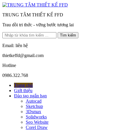
TRUNG TÂM THIẾT KẾ FFD
Trau dồi tri thức - vững bước tương lai
Tìm kiếm
Email: liên hệ
thietkeffd@gmail.com
Hotline
0986.322.768
Trang chủ
Giới thiệu
Đào tạo ngắn hạn
Autocad
Sketchup
3Dsmax
Solidworks
Seo Website
Corel Draw