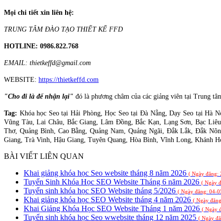
Mọi chi tiết xin liên hệ:
TRUNG TÂM ĐÀO TẠO THIẾT KẾ FFD
HOTLINE: 0986.822.768
EMAIL: thietkeffd@gmail.com
WEBSITE:
https://thietkeffd.com
"Cho đi là để nhận lại"
đó là phương châm của các giảng viên tại Trung tâ
Tag:
Khóa học Seo tại Hải Phòng, Học Seo tại Đà Nẵng, Dạy Seo tại Hà 
Vũng Tàu, Lai Châu, Bắc Giang, Lâm Đồng, Bắc Kạn, Lạng Sơn, Bạc Liêu
Thơ, Quảng Bình, Cao Bằng, Quảng Nam, Quảng Ngãi, Đắk Lắk, Đắk Nông,
Giang, Trà Vinh, Hậu Giang, Tuyên Quang, Hòa Bình, Vĩnh Long, Khánh Hò
BÀI VIẾT LIÊN QUAN
Khai giảng khóa học Seo website tháng 8 năm 2026
( Ngày đăng:
Tuyển Sinh Khóa Học SEO Website Tháng 6 năm 2026
( Ngày 
Tuyển sinh khóa học SEO Website tháng 5/2026
( Ngày đăng: 04-0
Khai giảng khóa học SEO Website tháng 4 năm 2026
( Ngày đăng
Khai Giảng Khóa Học SEO Website Tháng 1 năm 2026
( Ngày 
Tuyển sinh khóa học Seo wwebsite tháng 12 năm 2025
( Ngày đă