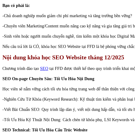
Bạn có phải là:
-Chủ doanh nghiệp muốn giảm chi phí marketing và tăng trưởng bền vững?
-Chuyên viên Marketing/Content muốn nâng cao kỹ năng và gia tăng giá trị b
-Sinh viên hoặc người muốn chuyển nghề, tìm kiếm một khóa học Digital Ma
Nếu câu trả lời là CÓ, khóa học SEO Website tại FFD là bệ phóng vững chắc
Nội dung khóa học SEO Website tháng 12/2025
Chương trình đào tạo
SEO
tại FFD được thiết kế theo quy trình triển khai 
SEO On-page Chuyên Sâu: Tối Ưu Hóa Nội Dung
Học viên sẽ nắm vững cách tối ưu hóa từng trang web để thân thiện với công
-Nghiên Cứu Từ Khóa (Keyword Research): Kỹ thuật tìm kiếm và phân loại bộ
-Viết Bài Chuẩn SEO: Quy trình lập dàn ý, viết nội dung hấp dẫn, và tối ưu
-Tối Ưu Hóa Kỹ Thuật Nội Dung: Cách chèn từ khóa phụ, LSI Keywords và thi
SEO Technical: Tối Ưu Hóa Cấu Trúc Website