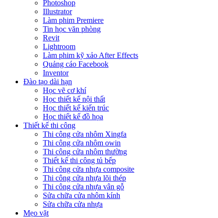
Photoshop
Illustrator
Làm phim Premiere
Tin học văn phòng
Revit
Lightroom
Làm phim kỹ xảo After Effects
Quảng cáo Facebook
Inventor
Đào tạo dài hạn
Học vẽ cơ khí
Học thiết kế nội thất
Học thiết kế kiến trúc
Học thiết kế đồ họa
Thiết kế thi công
Thi công cửa nhôm Xingfa
Thi công cửa nhôm owin
Thi công cửa nhôm thường
Thiết kế thi công tủ bếp
Thi công cửa nhựa composite
Thi công cửa nhựa lõi thép
Thi công cửa nhựa vân gỗ
Sửa chữa cửa nhôm kính
Sửa chữa cửa nhựa
Mẹo vặt