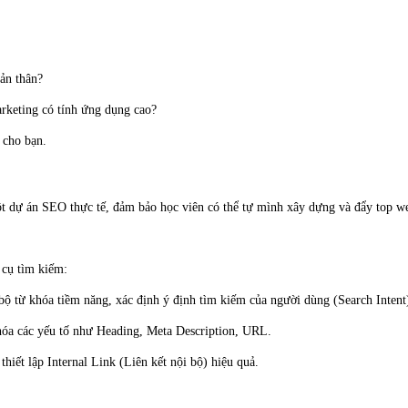
ản thân?
rketing có tính ứng dụng cao?
 cho bạn.
một dự án SEO thực tế, đảm bảo học viên có thể tự mình xây dựng và đẩy top we
 cụ tìm kiếm:
 từ khóa tiềm năng, xác định ý định tìm kiếm của người dùng (Search Intent
 hóa các yếu tố như Heading, Meta Description, URL.
ết lập Internal Link (Liên kết nội bộ) hiệu quả.