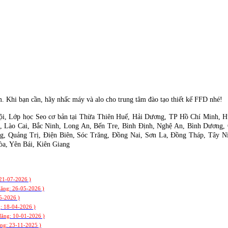
m. Khi bạn cần, hãy nhấc máy và alo cho trung tâm đào tạo thiết kế FFD nhé!
Nội, Lớp học Seo cơ bản tại Thừa Thiên Huế, Hải Dương, TP Hồ Chí Minh,
, Lào Cai, Bắc Ninh, Long An, Bến Tre, Bình Định, Nghệ An, Bình Dương,
 Quảng Trị, Điện Biên, Sóc Trăng, Đồng Nai, Sơn La, Đồng Tháp, Tây Ni
a, Yên Bái, Kiên Giang
 21-07-2026 )
đăng: 26-05-2026 )
5-2026 )
: 18-04-2026 )
đăng: 10-01-2026 )
ng: 23-11-2025 )