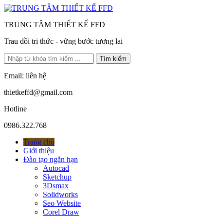
TRUNG TÂM THIẾT KẾ FFD
Trau dồi tri thức - vững bước tương lai
Tìm kiếm
Email: liên hệ
thietkeffd@gmail.com
Hotline
0986.322.768
Trang chủ
Giới thiệu
Đào tạo ngắn hạn
Autocad
Sketchup
3Dsmax
Solidworks
Seo Website
Corel Draw