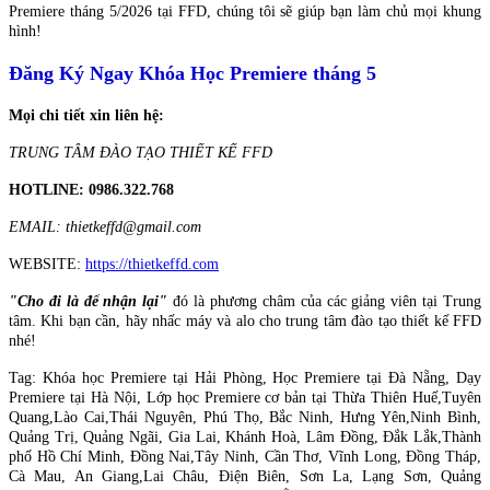
Premiere tháng 5/2026 tại FFD, chúng tôi sẽ giúp bạn làm chủ mọi khung
hình!
Đăng Ký Ngay Khóa Học Premiere tháng 5
Mọi chi tiết xin liên hệ:
TRUNG TÂM ĐÀO TẠO THIẾT KẾ FFD
HOTLINE: 0986.322.768
EMAIL: thietkeffd@gmail.com
WEBSITE:
https://thietkeffd.com
"Cho đi là để nhận lại"
đó là phương châm của các giảng viên tại Trung
tâm. Khi bạn cần, hãy nhấc máy và alo cho trung tâm đào tạo thiết kế FFD
nhé!
Tag: Khóa học Premiere tại Hải Phòng, Học Premiere tại Đà Nẵng, Dạy
Premiere tại Hà Nội, Lớp học Premiere cơ bản tại Thừa Thiên Huế,Tuyên
Quang,Lào Cai,Thái Nguyên, Phú Thọ, Bắc Ninh, Hưng Yên,Ninh Bình,
Quảng Trị, Quảng Ngãi, Gia Lai, Khánh Hoà, Lâm Đồng, Đắk Lắk,Thành
phố Hồ Chí Minh, Đồng Nai,Tây Ninh, Cần Thơ, Vĩnh Long, Đồng Tháp,
Cà Mau, An Giang,Lai Châu, Điện Biên, Sơn La, Lạng Sơn, Quảng