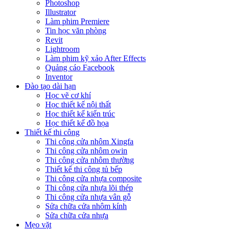
Photoshop
Illustrator
Làm phim Premiere
Tin học văn phòng
Revit
Lightroom
Làm phim kỹ xảo After Effects
Quảng cáo Facebook
Inventor
Đào tạo dài hạn
Học vẽ cơ khí
Học thiết kế nội thất
Học thiết kế kiến trúc
Học thiết kế đồ họa
Thiết kế thi công
Thi công cửa nhôm Xingfa
Thi công cửa nhôm owin
Thi công cửa nhôm thường
Thiết kế thi công tủ bếp
Thi công cửa nhựa composite
Thi công cửa nhựa lõi thép
Thi công cửa nhựa vân gỗ
Sửa chữa cửa nhôm kính
Sửa chữa cửa nhựa
Mẹo vặt