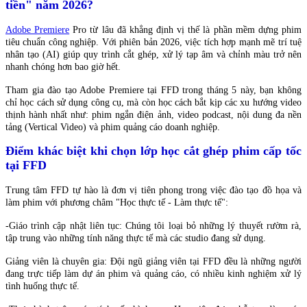
tiền" năm 2026?
Adobe Premiere
Pro từ lâu đã khẳng định vị thế là phần mềm dựng phim
tiêu chuẩn công nghiệp. Với phiên bản 2026, việc tích hợp mạnh mẽ trí tuệ
nhân tạo (AI) giúp quy trình cắt ghép, xử lý tạp âm và chỉnh màu trở nên
nhanh chóng hơn bao giờ hết.
Tham gia đào tạo Adobe Premiere tại FFD trong tháng 5 này, bạn không
chỉ học cách sử dụng công cụ, mà còn học cách bắt kịp các xu hướng video
thịnh hành nhất như: phim ngắn điện ảnh, video podcast, nội dung đa nền
tảng (Vertical Video) và phim quảng cáo doanh nghiệp.
Điểm khác biệt khi chọn lớp học cắt ghép phim cấp tốc
tại FFD
Trung tâm FFD tự hào là đơn vị tiên phong trong việc đào tạo đồ họa và
làm phim với phương châm "Học thực tế - Làm thực tế":
-Giáo trình cập nhật liên tục: Chúng tôi loại bỏ những lý thuyết rườm rà,
tập trung vào những tính năng thực tế mà các studio đang sử dụng.
Giảng viên là chuyên gia: Đội ngũ giảng viên tại FFD đều là những người
đang trực tiếp làm dự án phim và quảng cáo, có nhiều kinh nghiệm xử lý
tình huống thực tế.