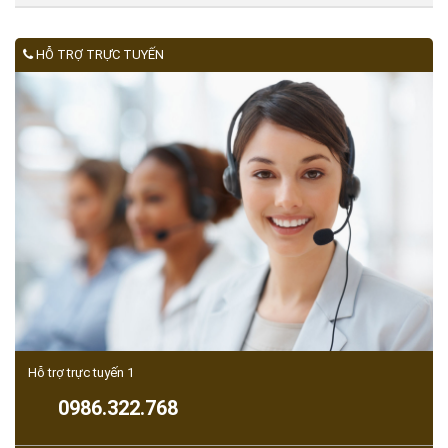
HỖ TRỢ TRỰC TUYẾN
Hỗ trợ trực tuyến 1
0986.322.768