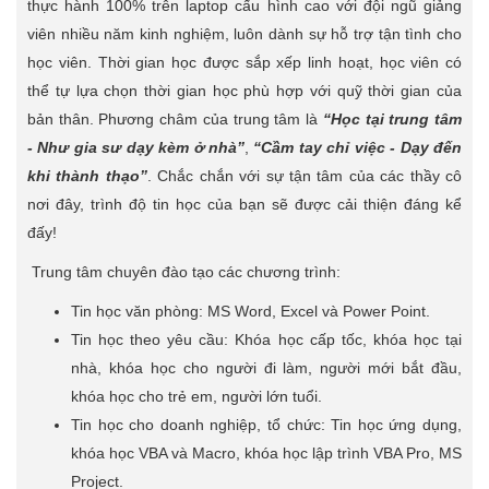
thực hành 100% trên laptop cấu hình cao với đội ngũ giảng
viên nhiều năm kinh nghiệm, luôn dành sự hỗ trợ tận tình cho
học viên. Thời gian học được sắp xếp linh hoạt, học viên có
thể tự lựa chọn thời gian học phù hợp với quỹ thời gian của
bản thân. Phương châm của trung tâm là
“Học tại trung tâm
- Như gia sư dạy kèm ở nhà”
,
“Cầm tay chỉ việc - Dạy đến
khi thành thạo”
. Chắc chắn với sự tận tâm của các thầy cô
nơi đây, trình độ tin học của bạn sẽ được cải thiện đáng kể
đấy!
Trung tâm chuyên đào tạo các chương trình:
Tin học văn phòng: MS Word, Excel và Power Point.
Tin học theo yêu cầu: Khóa học cấp tốc, khóa học tại
nhà, khóa học cho người đi làm, người mới bắt đầu,
khóa học cho trẻ em, người lớn tuổi.
Tin học cho doanh nghiệp, tổ chức: Tin học ứng dụng,
khóa học VBA và Macro, khóa học lập trình VBA Pro, MS
Project.