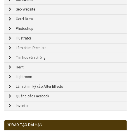
Seo Website
Corel Draw
Photoshop
Illustrator
Làm phim Premiere
Tin học văn phòng
Revit
Lightroom
Làm phim kỹ xảo After Effects
Quảng cáo Facebook
Inventor
ĐÀO TẠO DÀI HẠN