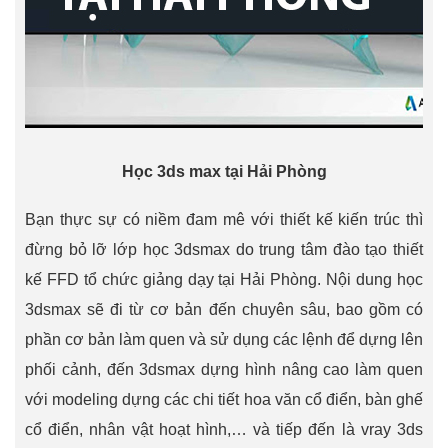
Học 3ds max tại Hải Phòng
Bạn thực sự có niềm đam mê với thiết kế kiến trúc thì
đừng bỏ lỡ lớp học 3dsmax do trung tâm đào tạo thiết
kế FFD tổ chức giảng dạy tại Hải Phòng. Nội dung học
3dsmax sẽ đi từ cơ bản đến chuyên sâu, bao gồm có
phần cơ bản làm quen và sử dụng các lệnh để dựng lên
phối cảnh, đến 3dsmax dựng hình nâng cao làm quen
với modeling dựng các chi tiết hoa văn cổ điển, bàn ghế
cổ điển, nhân vật hoạt hình,… và tiếp đến là vray 3ds