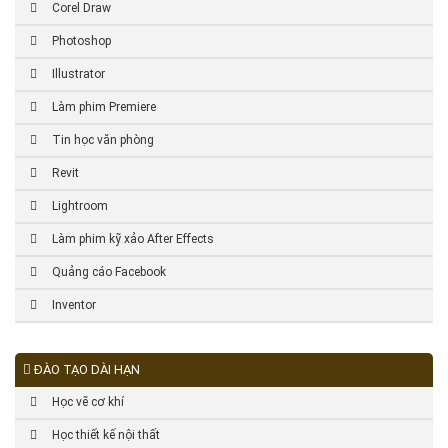
Corel Draw
Photoshop
Illustrator
Làm phim Premiere
Tin học văn phòng
Revit
Lightroom
Làm phim kỹ xảo After Effects
Quảng cáo Facebook
Inventor
ĐÀO TẠO DÀI HẠN
Học vẽ cơ khí
Học thiết kế nội thất