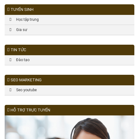
TUYỂN SINH
Học tập trung
Gia sư
TIN TỨC
Đào tạo
SEO MARKETING
Seo youtube
HỖ TRỢ TRỰC TUYẾN