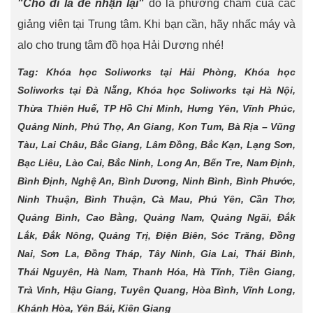
"Cho đi là để nhận lại"
đó là phương châm của các
giảng viên tại Trung tâm. Khi bạn cần, hãy nhấc máy và
alo cho trung tâm đồ họa Hải Dương nhé!
Tag: Khóa học Soliworks tại Hải Phòng, Khóa học
Soliworks tại Đà Nẵng, Khóa học Soliworks tại Hà Nội,
Thừa Thiên Huế, TP Hồ Chí Minh, Hưng Yên, Vĩnh Phúc,
Quảng Ninh, Phú Thọ, An Giang, Kon Tum, Bà Rịa – Vũng
Tàu, Lai Châu, Bắc Giang, Lâm Đồng, Bắc Kạn, Lạng Sơn,
Bạc Liêu, Lào Cai, Bắc Ninh, Long An, Bến Tre, Nam Định,
Bình Định, Nghệ An, Bình Dương, Ninh Bình, Bình Phước,
Ninh Thuận, Bình Thuận, Cà Mau, Phú Yên, Cần Thơ,
Quảng Bình, Cao Bằng, Quảng Nam, Quảng Ngãi, Đắk
Lắk, Đắk Nông, Quảng Trị, Điện Biên, Sóc Trăng, Đồng
Nai, Sơn La, Đồng Tháp, Tây Ninh, Gia Lai, Thái Bình,
Thái Nguyên, Hà Nam, Thanh Hóa, Hà Tĩnh, Tiền Giang,
Trà Vinh, Hậu Giang, Tuyên Quang, Hòa Bình, Vĩnh Long,
Khánh Hòa, Yên Bái, Kiên Giang