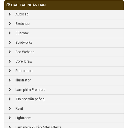
ĐÀO TẠO NGẮN HẠN
Autocad
Sketchup
3Dsmax
Solidworks
Seo Website
Corel Draw
Photoshop
Illustrator
Làm phim Premiere
Tin học văn phòng
Revit
Lightroom
Làm phim kỹ xảo After Effects