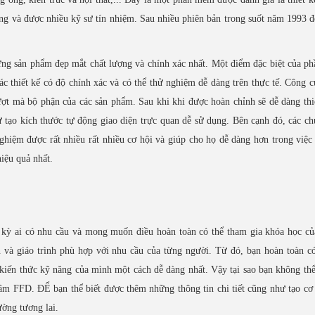
ng và được nhiều kỹ sư tín nhiệm. Sau nhiều phiên bản trong suốt năm 1993 
hững sản phẩm đẹp mắt chất lượng và chính xác nhất. Một điểm đặc biệt của 
c thiết kế có độ chính xác và có thể thử nghiệm dễ dàng trên thực tế. Công c
ợt mà bộ phận của các sản phẩm. Sau khi khi được hoàn chỉnh sẽ dễ dàng thi
ư tạo kích thước tự động giao diện trực quan dễ sử dụng. Bên cạnh đó, các c
ghiệm được rất nhiều rất nhiều cơ hội và giúp cho họ dễ dàng hơn trong việc 
iệu quả nhất.
 kỳ ai có nhu cầu và mong muốn điều hoàn toàn có thể tham gia khóa học c
n và giáo trình phù hợp với nhu cầu của từng người. Từ đó, bạn hoàn toàn có
iến thức kỹ năng của mình một cách dễ dàng nhất. Vậy tại sao bạn không thể
m FFD. ĐỂ bạn thể biết được thêm những thông tin chi tiết cũng như tạo cơ
ường tương lai.