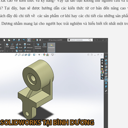
 xác cao về kiến thức và kỹ năng? Vậy tại sao bạn không thử nghiên cứu và 
i? Tại đây, bạn sẽ được hướng dẫn các kiến thức từ cơ bản đến nâng cao 
ách đầy đủ chi tiết về các sản phẩm cơ khí hay các chi tiết của những sản ph
 Dương nhằm mang lại cho người học trải nghiệm và hiểu biết tốt nhất một t