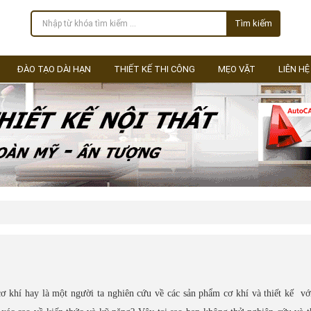
Tìm kiếm
ĐÀO TẠO DÀI HẠN
THIẾT KẾ THI CÔNG
MẸO VẶT
LIÊN HỆ
ơ khí hay là một người ta nghiên cứu về các sản phẩm cơ khí và thiết kế v