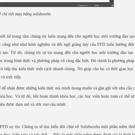
 chi tiết máy bằng solidworks
hiết kế trung tâm chúng tôi luôn mang đến cho người học môi trường đào tạ
ạy cũng như như kinh nghiệm và đội ngũ giảng dạy của FFD luôn hướng đến 
o tạo. Từ đó, chúng tôi tự tin mang đến cho người học môi trường đào tạo 
c trong hình thức và phương pháp vô cùng đặc biệt. Đó chính là phương pháp
à tiếp thu kiến thức một cách nhanh chóng. Nó giúp cho họ có thời gian học 
và trực tiếp.
hể để nhận được những kiến thức mà mình mong muốn và gần gũi với nhu cầu 
óa hoc. Và từ đó, khi hoàn thành khóa học ,các học viên hoàn toàn có thể tự
iện được đam mê và ước mơ của mình.
 FFD uy tín. Chúng ta sẽ tìm hiểu đôi chút về Solidworks một phần mềm thi
 ống, kiến trúc và nội thất,... Đây là một phần mềm được đánh giá là thiết 