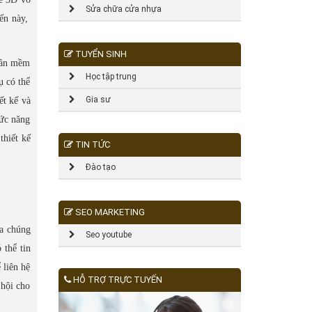
Sửa chữa cửa nhựa
đến này,
TUYỂN SINH
phần mềm
Học tập trung
ụ có thể
Gia sư
ết kế và
hức năng
thiết kế
TIN TỨC
Đào tạo
SEO MARKETING
ủa chúng
Seo youtube
 thể tin
 liên hệ
HỖ TRỢ TRỰC TUYẾN
 hội cho