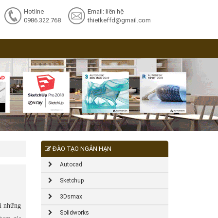
Hotline
Email: liên hệ
0986.322.768
thietkeffd@gmail.com
ĐÀO TẠO NGẮN HẠN
Autocad
Sketchup
3Dsmax
ới những
Solidworks