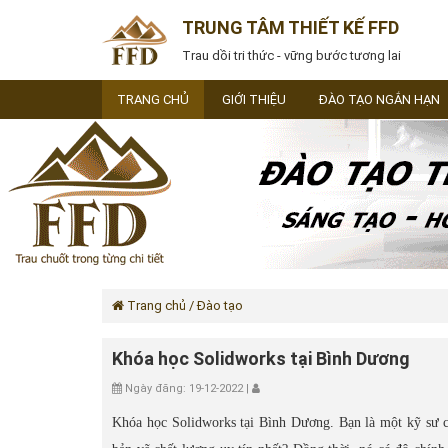
TRUNG TÂM THIẾT KẾ FFD
Trau dồi tri thức - vững bước tương lai
TRANG CHỦ
GIỚI THIỆU
ĐÀO TẠO NGẮN HẠN
Trang chủ
/ Đào tạo
Khóa học Solidworks tại Bình Dương
Ngày đăng: 19-12-2022 |
Khóa học Solidworks tại Bình Dương. Bạn là một kỹ sư c