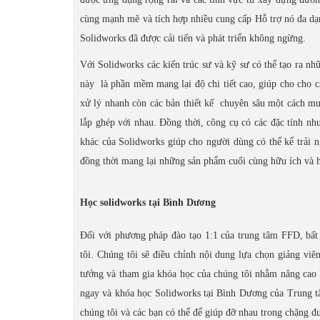
cùng mạnh mẽ và tích hợp nhiều cung cấp Hỗ trợ nó đa dạ
Solidworks đã được cải tiến và phát triển không ngừng.
Với Solidworks các kiến trúc sư và kỹ sư có thể tạo ra n
này là phần mềm mang lại độ chi tiết cao, giúp cho cho cá
xử lý nhanh còn các bản thiết kế chuyên sâu một cách mư
lắp ghép với nhau. Đồng thời, công cụ có các đặc tính nh
khác của Solidworks giúp cho người dùng có thể kể trải n
đồng thời mang lại những sản phẩm cuối cùng hữu ích và h
Học solidworks tại Bình Dương
Đối với phương pháp đào tạo 1:1 của trung tâm FFD, bất
tôi. Chúng tôi sẽ điều chỉnh nội dung lựa chọn giảng viê
tưởng và tham gia khóa học của chúng tôi nhằm nâng cao k
ngay và khóa học Solidworks tại Bình Dương của Trung tâ
chúng tôi và các bạn có thể để giúp đỡ nhau trong chặng đ