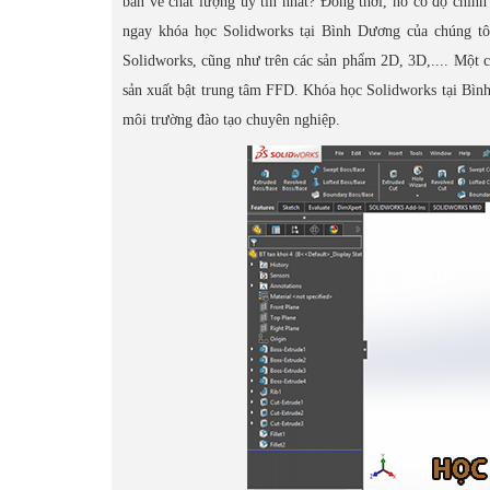
bản vẽ chất lượng uy tín nhất? Đồng thời, nó có độ chính
ngay khóa học Solidworks tại Bình Dương của chúng tô
Solidworks, cũng như trên các sản phẩm 2D, 3D,.... Một c
sản xuất bật trung tâm FFD. Khóa học Solidworks tại Bình
môi trường đào tạo chuyên nghiệp.