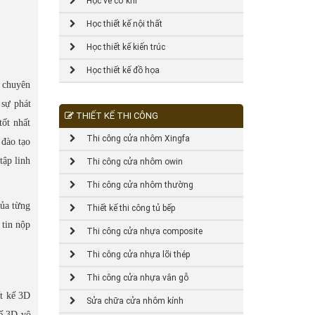
Học vẽ cơ khí
Học thiết kế nội thất
Học thiết kế kiến trúc
Học thiết kế đồ họa
o chuyên
sự phát
THIẾT KẾ THI CÔNG
tốt nhất
Thi công cửa nhôm Xingfa
 đào tạo
tập linh
Thi công cửa nhôm owin
Thi công cửa nhôm thường
của từng
Thiết kế thi công tủ bếp
 tin nộp
Thi công cửa nhựa composite
Thi công cửa nhựa lõi thép
Thi công cửa nhựa vân gỗ
ết kế 3D
Sửa chữa cửa nhôm kính
kế 3D vô