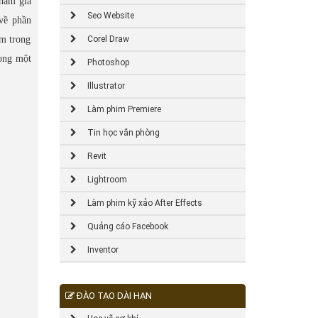
tham gia
Seo Website
về phần
ẩm trong
Corel Draw
rong một
Photoshop
Illustrator
Làm phim Premiere
Tin học văn phòng
Revit
Lightroom
Làm phim kỹ xảo After Effects
Quảng cáo Facebook
Inventor
ĐÀO TẠO DÀI HẠN