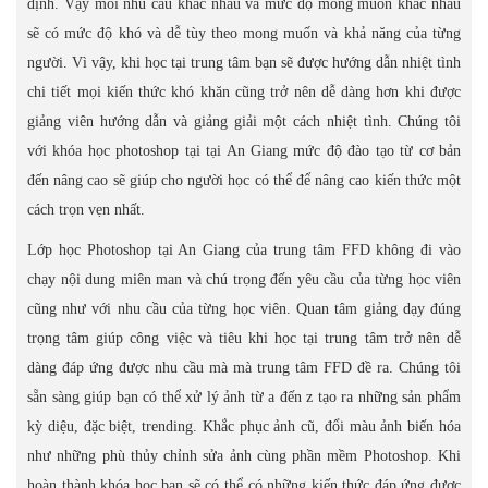
định. Vậy mỗi nhu cầu khác nhau và mức độ mong muốn khác nhau
sẽ có mức độ khó và dễ tùy theo mong muốn và khả năng của từng
người. Vì vậy, khi học tại trung tâm bạn sẽ được hướng dẫn nhiệt tình
chi tiết mọi kiến thức khó khăn cũng trở nên dễ dàng hơn khi được
giảng viên hướng dẫn và giảng giải một cách nhiệt tình. Chúng tôi
với khóa học photoshop tại tại An Giang mức độ đào tạo từ cơ bản
đến nâng cao sẽ giúp cho người học có thể để nâng cao kiến thức một
cách trọn vẹn nhất.
Lớp học Photoshop tại An Giang của trung tâm FFD không đi vào
chạy nội dung miên man và chú trọng đến yêu cầu của từng học viên
cũng như với nhu cầu của từng học viên. Quan tâm giảng dạy đúng
trọng tâm giúp công việc và tiêu khi học tại trung tâm trở nên dễ
dàng đáp ứng được nhu cầu mà mà trung tâm FFD đề ra. Chúng tôi
sẵn sàng giúp bạn có thể xử lý ảnh từ a đến z tạo ra những sản phẩm
kỳ diệu, đặc biệt, trending. Khắc phục ảnh cũ, đổi màu ảnh biến hóa
như những phù thủy chỉnh sửa ảnh cùng phần mềm Photoshop. Khi
hoàn thành khóa học bạn sẽ có thể có những kiến thức đáp ứng được