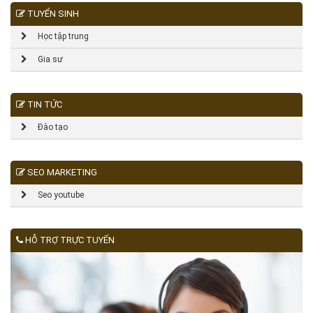
TUYỂN SINH
Học tập trung
Gia sư
TIN TỨC
Đào tạo
SEO MARKETING
Seo youtube
HỖ TRỢ TRỰC TUYẾN