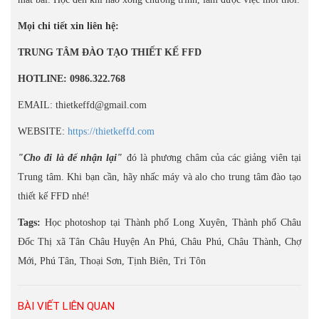
Mọi chi tiết xin liên hệ:
TRUNG TÂM ĐÀO TẠO THIẾT KẾ FFD
HOTLINE: 0986.322.768
EMAIL: thietkeffd@gmail.com
WEBSITE:
https://thietkeffd.com
"Cho đi là để nhận lại"
đó là phương châm của các giảng viên tại
Trung tâm. Khi bạn cần, hãy nhấc máy và alo cho trung tâm đào tạo
thiết kế FFD nhé!
Tags:
Học photoshop tại Thành phố Long Xuyên, Thành phố Châu
Đốc Thị xã Tân Châu Huyện An Phú, Châu Phú, Châu Thành, Chợ
Mới, Phú Tân, Thoại Sơn, Tịnh Biên, Tri Tôn
BÀI VIẾT LIÊN QUAN