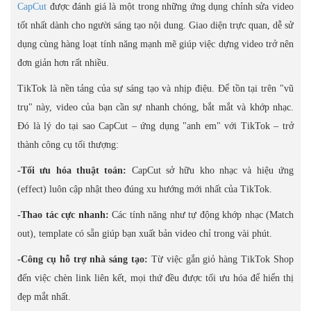
CapCut
được đánh giá là một trong những ứng dụng chỉnh sửa video
tốt nhất dành cho người sáng tạo nội dung. Giao diện trực quan, dễ sử
dụng cùng hàng loạt tính năng mạnh mẽ giúp việc dựng video trở nên
đơn giản hơn rất nhiều.
TikTok là nền tảng của sự sáng tạo và nhịp điệu. Để tồn tại trên "vũ
trụ" này, video của bạn cần sự nhanh chóng, bắt mắt và khớp nhạc.
Đó là lý do tại sao CapCut – ứng dụng "anh em" với TikTok – trở
thành công cụ tối thượng:
-Tối ưu hóa thuật toán:
CapCut sở hữu kho nhạc và hiệu ứng
(effect) luôn cập nhật theo đúng xu hướng mới nhất của TikTok.
-Thao tác cực nhanh:
Các tính năng như tự động khớp nhạc (Match
out), template có sẵn giúp bạn xuất bản video chỉ trong vài phút.
-Công cụ hỗ trợ nhà sáng tạo:
Từ việc gắn giỏ hàng TikTok Shop
đến việc chèn link liên kết, mọi thứ đều được tối ưu hóa để hiển thị
đẹp mắt nhất.