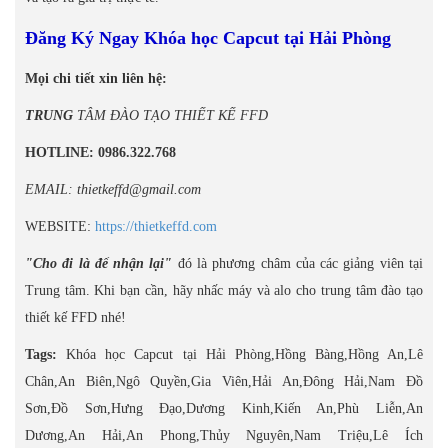
Đăng Ký Ngay Khóa học Capcut tại Hải Phòng
Mọi chi tiết xin liên hệ:
TRUNG
TÂM ĐÀO TẠO THIẾT KẾ FFD
HOTLINE: 0986.322.768
EMAIL: thietkeffd@gmail.com
WEBSITE:
https://thietkeffd.com
"Cho đi là để nhận lại"
đó là phương châm của các giảng viên tại
Trung tâm. Khi bạn cần, hãy nhấc máy và alo cho trung tâm đào tạo
thiết kế FFD nhé!
Tags:
Khóa học Capcut tại Hải Phòng,Hồng Bàng,Hồng An,Lê
Chân,An Biên,Ngô Quyền,Gia Viên,Hải An,Đông Hải,Nam Đồ
Sơn,Đồ Sơn,Hưng Đạo,Dương Kinh,Kiến An,Phù Liễn,An
Dương,An Hải,An Phong,Thủy Nguyên,Nam Triệu,Lê Ích