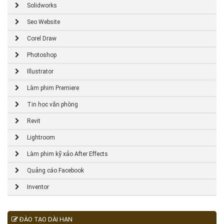
Solidworks
Seo Website
Corel Draw
Photoshop
Illustrator
Làm phim Premiere
Tin học văn phòng
Revit
Lightroom
Làm phim kỹ xảo After Effects
Quảng cáo Facebook
Inventor
ĐÀO TẠO DÀI HẠN