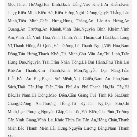
Mộc,Thiên Hương,Hòa Bình,Bạch Đằng,Việt Khê,Lưu Kiếm,Kiến
Thụy,Kiến Minh,Kiến Hải,Kiến Hưng,Nghi Dương,Quyết Thắng,Tân
Minh,Tiên Minh,Chấn Hưng,Hùng Thắng,An Lão,An Hưng,An
Quang,An Trường,An Khánh,Vĩnh Bảo,Nguyễn Bỉnh Khiêm,Vĩnh
Am,Vĩnh Hải,Vĩnh Hòa,Vĩnh Thịnh,Vĩnh Thuận,Cát Hải,Bạch Long
Vĩ,Thành Đông,Ái Quốc,Hải Dương,Lê Thanh Nghị,Việt Hòa,Nam
Đồng,Tân Hưng,Thạch Khôi,Tứ Minh,Chu Văn An,Chí Linh,Trần
Hưng Đạo,Nguyễn Trãi,Trần Nhân Tông,Lê Đại Hành,Phú Thái,Lai
Khê,An Thành,Kim Thành,Kinh Môn,Nguyễn Đại Năng.Trần
Liễu,Bắc An Phụ,Phạm Sư Mệnh,Nhị Chiểu,Nam An Phụ,Nam
Sách,Thái Tân,Hợp Tiến,Trần Phú,An Phú,Thanh Hà,Hà Tây,Hà
Bắc,Hà Nam,Hà Đông,Mao Điền,Cẩm Giàng,Tuệ Tĩnh,Kẻ Sặt,Bình
Giang,Đường An,Thượng Hồng,Tứ Kỳ,Tân Kỳ,Đại Sơn,Chí
Minh,Lạc Phượng,Nguyên Giáp,Gia Lộc,Yết Kiêu,Gia Phúc,Trường
Tân,Ninh Giang,Vĩnh Lại,Khúc Thừa Dụ,Tân An,Hồng Châu,Thanh
Miện,Bắc Thanh Miện,Hải Hưng,Nguyễn Lương Bằng,Nam Thanh
Miện