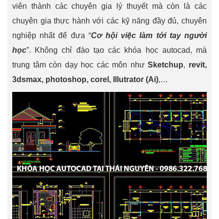
viên thành các chuyên gia lý thuyết mà còn là các
chuyên gia thực hành với các kỹ năng đầy đủ, chuyên
nghiệp nhất để đưa “
Cơ hội việc làm tới tay người
học
”. Không chỉ đào tạo các khóa học autocad, mà
trung tâm còn dạy học các môn như
Sketchup
,
revit,
3dsmax, photoshop, corel, Illutrator (Ai)
,…