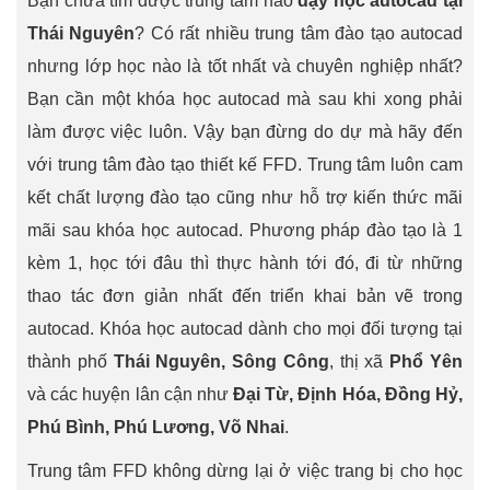
Bạn chưa tìm được trung tâm nào
dạy học autocad tại
Thái Nguyên
? Có rất nhiều trung tâm đào tạo autocad
nhưng lớp học nào là tốt nhất và chuyên nghiệp nhất?
Bạn cần một khóa học autocad mà sau khi xong phải
làm được việc luôn. Vậy bạn đừng do dự mà hãy đến
với trung tâm đào tạo thiết kế FFD. Trung tâm luôn cam
kết chất lượng đào tạo cũng như hỗ trợ kiến thức mãi
mãi sau khóa học autocad. Phương pháp đào tạo là 1
kèm 1, học tới đâu thì thực hành tới đó, đi từ những
thao tác đơn giản nhất đến triển khai bản vẽ trong
autocad. Khóa học autocad dành cho mọi đối tượng tại
thành phố
Thái Nguyên, Sông Công
, thị xã
Phổ Yên
và các huyện lân cận như
Đại Từ, Định Hóa, Đồng Hỷ,
Phú Bình, Phú Lương, Võ Nhai
.
Trung tâm FFD không dừng lại ở việc trang bị cho học