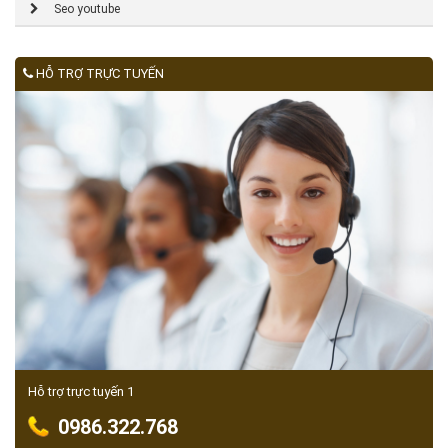
Seo youtube
HỖ TRỢ TRỰC TUYẾN
Hỗ trợ trực tuyến 1
0986.322.768