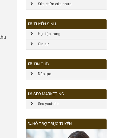
Sửa chữa cửa nhựa
TUYỂN SINH
Học tập trung
thu
Gia sư
TIN TỨC
Đào tạo
SEO MARKETING
Seo youtube
HỖ TRỢ TRỰC TUYẾN