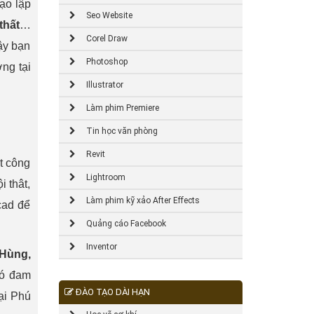
ạo lập
Seo Website
thất
…
Corel Draw
ậy bạn
Photoshop
ợng tại
Illustrator
Làm phim Premiere
Tin học văn phòng
Revit
t công
Lightroom
 thât,
Làm phim kỹ xảo After Effects
cad để
Quảng cáo Facebook
Inventor
Hùng,
ó đam
ĐÀO TẠO DÀI HẠN
ại Phú