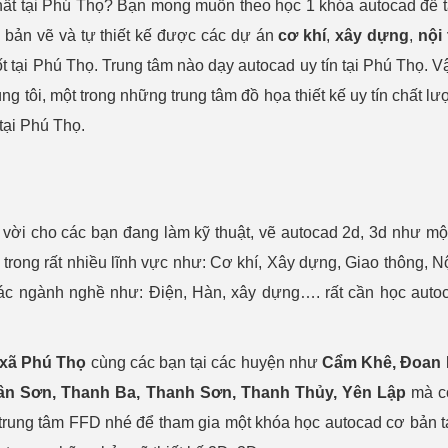
hất tại Phú Thọ? Bạn mong muốn theo học 1 khóa autocad để t
ểu bản vẽ và tự thiết kế được các dự án
cơ khí
,
xây dựng
,
nội 
 tại Phú Thọ. Trung tâm nào dạy autocad uy tín tại Phú Thọ. V
g tôi, một trong những trung tâm đồ họa thiết kế uy tín chất lư
tại Phú Thọ.
vời cho các bạn đang làm kỹ thuật, vẽ autocad 2d, 3d như mộ
rong rất nhiều lĩnh vực như: Cơ khí, Xây dựng, Giao thông, Nội
ác ngành nghề như: Điện, Hàn, xây dựng…. rất cần học auto
 xã Phú Thọ
cùng các bạn tại các huyện như
Cẩm Khê, Đoan 
ân Sơn, Thanh Ba, Thanh Sơn, Thanh Thủy, Yên Lập
mà c
ới trung tâm FFD nhé để tham gia một khóa học autocad cơ bản t