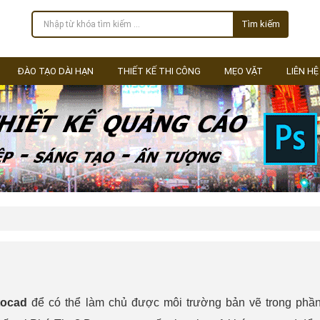
Tìm kiếm
ĐÀO TẠO DÀI HẠN
THIẾT KẾ THI CÔNG
MẸO VẶT
LIÊN HỆ
tocad
để có thể làm chủ được môi trường bản vẽ trong ph