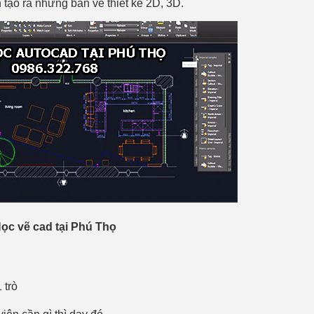
tạo ra những bản vẽ thiết kế 2D, 3D.
ọc vẽ cad tại Phú Thọ
 trò