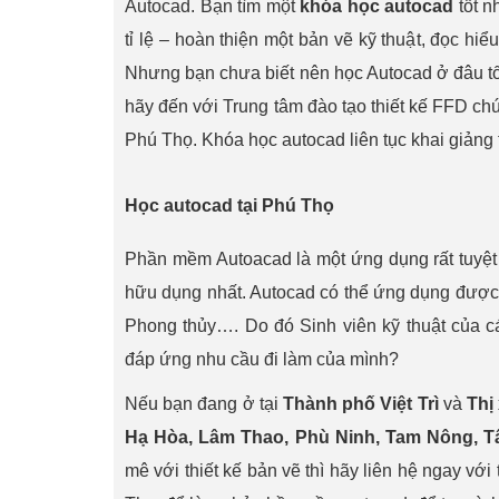
Autocad. Bạn tìm một
khóa học autocad
tốt n
tỉ lệ – hoàn thiện một bản vẽ kỹ thuật, đọc hi
Nhưng bạn chưa biết nên học Autocad ở đâu tốt
hãy đến với Trung tâm đào tạo thiết kế FFD chún
Phú Thọ. Khóa học autocad liên tục khai giảng 
Học autocad tại Phú Thọ
Phần mềm Autoacad là một ứng dụng rất tuyệt 
hữu dụng nhất. Autocad có thể ứng dụng được t
Phong thủy…. Do đó Sinh viên kỹ thuật của c
đáp ứng nhu cầu đi làm của mình?
Nếu bạn đang ở tại
Thành phố Việt Trì
và
Thị
Hạ Hòa, Lâm Thao, Phù Ninh, Tam Nông, T
mê với thiết kế bản vẽ thì hãy liên hệ ngay v