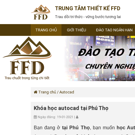
TRUNG TÂM THIẾT KẾ FFD
Trau dồi tri thức - vững bước tương lai
TRANG CHỦ
GIỚI THIỆU
ĐÀO TẠO NGẮN HẠN
Trang chủ
/ Autocad
Khóa học autocad tại Phú Thọ
Ngày đăng: 19-01-2021 |
Bạn đang ở
tại Phú Thọ
, bạn muốn
học Au