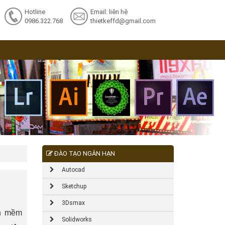
Hotline
Email: liên hệ
0986.322.768
thietkeffd@gmail.com
ĐÀO TẠO NGẮN HẠN
Autocad
Sketchup
3Dsmax
ần mềm
Solidworks