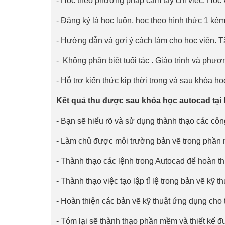
- Học theo phương pháp cầm tay chỉ việc. Học v
- Đăng ký là học luôn, học theo hình thức 1 kè
- Hướng dẫn và gợi ý cách làm cho học viên. Tă
- Không phân biệt tuổi tác . Giáo trình và phươ
- Hỗ trợ kiến thức kịp thời trong và sau khóa h
Kết quả thu được sau khóa học autocad tại
- Bạn sẽ hiểu rõ và sử dụng thành thạo các cô
- Làm chủ được môi trường bản vẽ trong phần
- Thành thạo các lệnh trong Autocad để hoàn th
- Thành thạo việc tạo lập tỉ lệ trong bản vẽ kỹ th
- Hoàn thiện các bản vẽ kỹ thuật ứng dụng cho 
- Tóm lại sẽ thành thạo phần mềm và thiết kế 