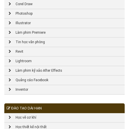
Corel Draw
Photoshop
Illustrator
Làm phim Premiere
Tin học văn phòng
Revit
Lightroom
Làm phim kỹ xảo After Effects
Quảng cáo Facebook
Inventor
ĐÀO TẠO DÀI HẠN
Học vẽ cơ khí
Học thiết kế nội thất