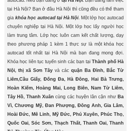
autocad. Nếu bạn đang ở
tại Hà Nội
. Bạn đang làm việc
tại Hà Nội? Bạn ở đâu Hà Nội thì cũng đều có thể tham
gia
khóa học autocad tại Hà Nội
. Một lớp học autocad
chuyên nghiệp tại Hà Nội. Một lớp học lấy người học
làm trung tâm. Lớp học luôn cam kết chất lượng, dạy
theo phương pháp 1 kèm 1 thực sự là một khóa học
autocad tốt nhất tại Hà Nội mà bạn đang mong đợi.
Khóa học liên tục tuyển sinh các bạn tại
Thành phố Hà
Nội, thị xã Sơn Tây
và các
quận Ba Đình, Bắc Từ
Liêm,Cầu Giấy, Đống Đa, Hà Đông, Hai Bà Trưng,
Hoàn Kiếm, Hoàng Mai, Long Biên, Nam Từ Liêm,
Tây Hồ, Thanh Xuân
cùng các huyện lân cận như
Ba
Vì, Chương Mỹ, Đan Phượng, Đông Anh, Gia Lâm,
Hoài Đức, Mê Linh, Mỹ Đức, Phú Xuyên, Phúc Thọ,
Quốc Oai, Sóc Sơn, Thạch Thất, Thanh Oai, Thanh