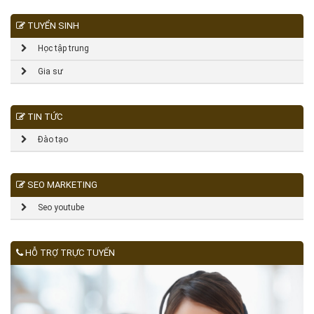
TUYỂN SINH
Học tập trung
Gia sư
TIN TỨC
Đào tạo
SEO MARKETING
Seo youtube
HỖ TRỢ TRỰC TUYẾN