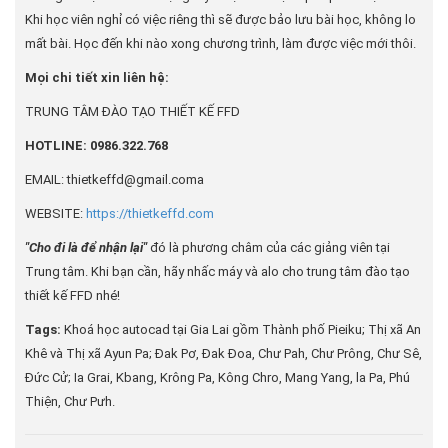
Khi học viên nghỉ có việc riêng thì sẽ được bảo lưu bài học, không lo
mất bài. Học đến khi nào xong chương trình, làm được việc mới thôi.
Mọi chi tiết xin liên hệ:
TRUNG TÂM ĐÀO TẠO THIẾT KẾ FFD
HOTLINE: 0986.322.768
EMAIL: thietkeffd@gmail.coma
WEBSITE:
https://thietkeffd.com
"Cho đi là để nhận lại"
đó là phương châm của các giảng viên tại
Trung tâm. Khi bạn cần, hãy nhấc máy và alo cho trung tâm đào tạo
thiết kế FFD nhé!
Tags:
Khoá học autocad tại Gia Lai gồm Thành phố Pieiku; Thị xã An
Khê và Thị xã Ayun Pa; Đak Pơ, Đak Đoa, Chư Pah, Chư Prông, Chư Sê,
Đức Cử; Ia Grai, Kbang, Krông Pa, Kông Chro, Mang Yang, la Pa, Phú
Thiện, Chư Pưh.