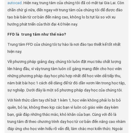
autocad
. Hiện nay, trung tâm của chúng tôi đã có mặt tại Gia Lai. Còn
chần chừ gì nữa, đến ngay với trung tâm của chúng tôi để được đào
tạo bài bản từ cơ bản đến nâng cao, không lo bị tụt lùi so với xu
hướng phát triển của thời đại 4.0 hiện nay.
FFD là trung tâm như thế nào?
Trung tâm FFD của chúng tôi tự hào là nơi đào tạo thiết kế tốt nhất
hiện nay.
Về phương pháp giảng dạy, chúng tôi luôn đặt mục tiêu chất lượng
lên hàng đầu, vì vậy trung tâm luôn cố gắng mang đến cho học viên
những phương pháp dạy học phù hợp nhất để học viên dễ tiếp thu,
nắm bắt bài học 1 cách dễ dàng để từ đó dần vươn lên trong học tập,
sự nghiệp. Dưới đây là một số phương pháp dạy học của chúng tôi.
Với hình thức cầm tay chỉ bút 1 kèm 1, học viên không phải lo bị bỏ
quên, bỏ lại, không theo kịp các bạn vì luôn có giáo viên dạy kèm
bạn, giải đáp những thắc mắc, khó khăn của bạn. Cùng với đó là
trung tâm đi theo chương trình dạy học từ cơ bản đến nâng cao nhằm
đáp ứng cho học viên hiểu rõ vấn đề, lắm chắc mọi kiến thức. Ngoài