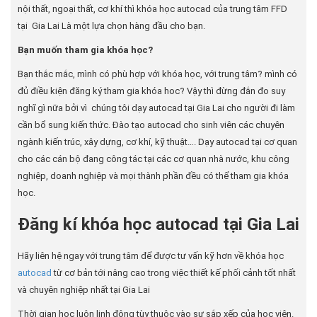
nội thất, ngoại thất, cơ khí thì khóa học autocad của trung tâm FFD
tại Gia Lai Là một lựa chọn hàng đầu cho bạn.
Bạn muốn tham gia khóa học?
Bạn thắc mắc, mình có phù hợp với khóa học, với trung tâm? mình có
đủ điều kiện đăng ký tham gia khóa hoc? Vậy thì đừng đắn đo suy
nghĩ gì nữa bởi vì chúng tôi dạy autocad tại Gia Lai cho người đi làm
cần bổ sung kiến thức. Đào tạo autocad cho sinh viên các chuyên
ngành kiến trúc, xây dựng, cơ khí, kỹ thuật…. Dạy autocad tại cơ quan
cho các cán bộ đang công tác tại các cơ quan nhà nước, khu công
nghiệp, doanh nghiệp và mọi thành phần đều có thể tham gia khóa
học.
Đăng kí khóa học autocad tại Gia Lai
Hãy liên hệ ngay với trung tâm để được tư vấn kỹ hơn về khóa học
autocad
từ cơ bản tới nâng cao trong việc thiết kế phối cảnh tốt nhất
và chuyên nghiệp nhất tại Gia Lai
Thời gian học luôn linh động tùy thuộc vào sự sắp xếp của học viên.