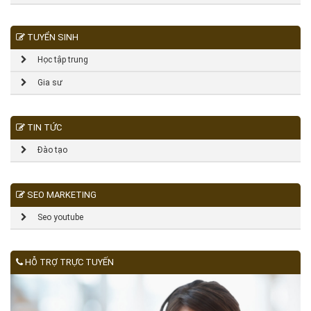
TUYỂN SINH
Học tập trung
Gia sư
TIN TỨC
Đào tạo
SEO MARKETING
Seo youtube
HỖ TRỢ TRỰC TUYẾN