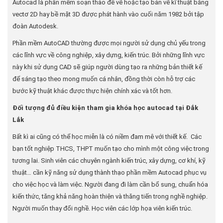
Autocad là phần mềm soạn thảo để vẽ hoặc tạo bản vẽ kĩ thuật bằng
vectơ 2D hay bề mặt 3D được phát hành vào cuối năm 1982 bởi tập
đoàn Autodesk.
Phần mềm AutoCAD thường được mọi người sử dụng chủ yếu trong
các lĩnh vực về công nghiệp, xây dựng, kiến trúc. Bởi những lĩnh vực
này khi sử dụng CAD sẽ giúp người dùng tạo ra những bản thiết kế
để sáng tạo theo mong muốn cá nhân, đồng thời còn hỗ trợ các
bước kỹ thuật khác được thực hiện chính xác và tốt hơn.
Đối tượng đủ điều kiện tham gia khóa học autocad tại Đắk
Lắk
Bất kì ai cũng có thể học miễn là có niềm đam mê với thiết kế. Các
bạn tốt nghiệp THCS, THPT muốn tạo cho mình một công việc trong
tương lai. Sinh viên các chuyên ngành kiến trúc, xây dựng, cơ khí, kỹ
thuật… cần kỹ năng sử dụng thành thạo phần mềm Autocad phục vụ
cho việc học và làm việc. Người đang đi làm cần bổ sung, chuẩn hóa
kiến thức, tăng khả năng hoàn thiện và thăng tiến trong nghề nghiệp.
Người muốn thay đổi nghề. Học viên các lớp họa viên kiến trúc.