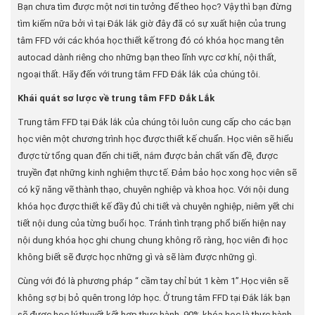
Bạn chưa tìm được một nơi tin tưởng để theo học? Vậy thì bạn đừng
tìm kiếm nữa bởi vì tại Đắk lắk giờ đây đã có sự xuất hiện của trung
tâm FFD với các khóa học thiết kế trong đó có khóa học mang tên
autocad dành riêng cho những bạn theo lĩnh vực cơ khí, nội thất,
ngoại thất. Hãy đến với trung tâm FFD Đắk lắk của chúng tôi.
Khái quát sơ lược về trung tâm FFD Đắk Lắk
Trung tâm FFD tại Đắk lắk của chúng tôi luôn cung cấp cho các bạn
học viên một chương trình học được thiết kế chuẩn. Học viên sẽ hiểu
được từ tổng quan đến chi tiết, nắm được bản chất vấn đề, được
truyền đạt những kinh nghiệm thực tế. Đảm bảo học xong học viên sẽ
có kỹ năng vẽ thành thạo, chuyên nghiệp và khoa học. Với nội dung
khóa học được thiết kế đầy đủ chi tiết và chuyên nghiệp, niêm yết chi
tiết nội dung của từng buổi học. Tránh tình trạng phổ biến hiện nay
nội dung khóa học ghi chung chung không rõ ràng, học viên đi học
không biết sẽ được học những gì và sẽ làm được những gì.
Cùng với đó là phương pháp “ cầm tay chỉ bút 1 kèm 1”.Học viên sẽ
không sợ bị bỏ quên trong lớp học. Ở trung tâm FFD tại Đắk lắk bạn
sẽ được học lý thuyết kết hợp thực hành, 90% khóa học là thực hành.