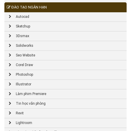
ĐÀO TẠO NGẮN HẠN
Autocad
Sketchup
3Dsmax
Solidworks
Seo Website
Corel Draw
Photoshop
Illustrator
Làm phim Premiere
Tin học văn phòng
Revit
Lightroom