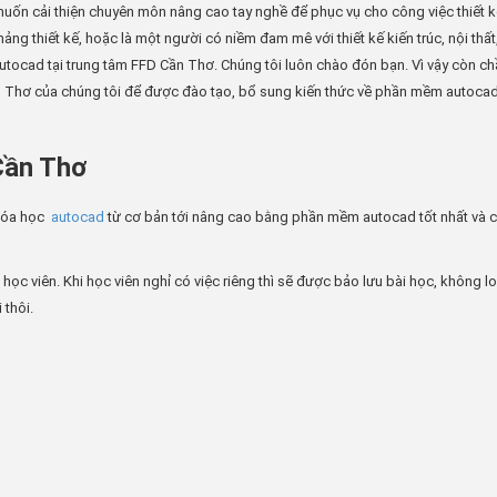
 muốn cải thiện chuyên môn nâng cao tay nghề để phục vụ cho công việc thiết 
ng thiết kế, hoặc là một người có niềm đam mê với thiết kế kiến trúc, nội thất
 autocad tại trung tâm FFD Cần Thơ. Chúng tôi luôn chào đón bạn. Vì vậy còn c
n Thơ của chúng tôi để được đào tạo, bổ sung kiến thức về phần mềm autoca
Cần Thơ
khóa học
autocad
từ cơ bản tới nâng cao bằng phần mềm autocad tốt nhất và 
học viên. Khi học viên nghỉ có việc riêng thì sẽ được bảo lưu bài học, không l
 thôi.