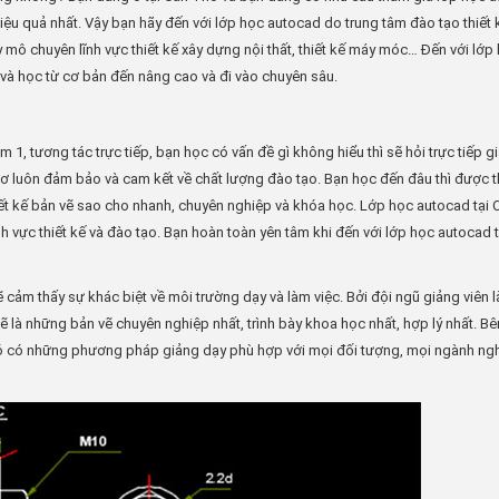
ệu quả nhất. Vậy bạn hãy đến với lớp học autocad do trung tâm đào tạo thiết
mô chuyên lĩnh vực thiết kế xây dựng nội thất, thiết kế máy móc… Đến với lớp
và học từ cơ bản đến nâng cao và đi vào chuyên sâu.
 1, tương tác trực tiếp, bạn học có vấn đề gì không hiểu thì sẽ hỏi trực tiếp g
Thơ luôn đảm bảo và cam kết về chất lượng đào tạo. Bạn học đến đâu thì được 
hiết kế bản vẽ sao cho nhanh, chuyên nghiệp và khóa học. Lớp học autocad tại
h vực thiết kế và đào tạo. Bạn hoàn toàn yên tâm khi đến với lớp học autocad 
cảm thấy sự khác biệt về môi trường dạy và làm việc. Bởi đội ngũ giảng viên l
ẽ là những bản vẽ chuyên nghiệp nhất, trình bày khoa học nhất, hợp lý nhất. B
có có những phương pháp giảng dạy phù hợp với mọi đối tượng, mọi ngành ng