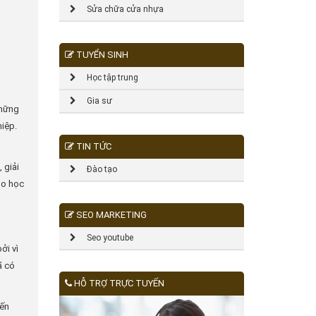
Sửa chữa cửa nhựa
TUYỂN SINH
Học tập trung
Gia sư
những
hiệp.
TIN TỨC
 giải
Đào tạo
ho học
SEO MARKETING
Seo youtube
ởi vì
ã có
HỖ TRỢ TRỰC TUYẾN
iến