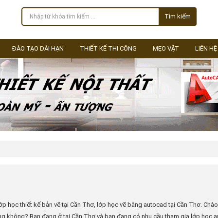
Tìm kiếm
ĐÀO TẠO DÀI HẠN
THIẾT KẾ THI CÔNG
MẸO VẶT
LIÊN HỆ
p học thiết kế bản vẽ tại Cần Thơ, lớp học vẽ bằng autocad tại Cần Thơ. Chào
ng không? Bạn đang ở tại Cần Thơ và bạn đang có nhu cầu tham gia lớp học a