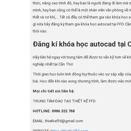
thức, nâng cao trình độ, hay bạn là người đang đi làm mà
mình, hay bạn cũng có thể là một nhân viên văn phòng về mả
thất và cơ khí,... Tất cả đều có thể tham gia vào khóa học
gì nữa hãy đăng ký tham gia khóa học autocad tại FFD Cầ
thôi nào.
Đăng kí khóa học autocad tại 
Hãy liên hệ ngay với trung tâm để được tư vấn kỹ hơn về 
nghiệp nhất tại Cần Thơ.
Thời gian học luôn linh động tùy thuộc vào sự sắp xếp của 
bài. Học đến khi nào xong chương trình, làm được việc mới
Mọi chi tiết xin liên hệ:
TRUNG TÂM ĐÀO TẠO THIẾT KẾ FFD
HOTLINE: 0986.322.768
EMAIL: thietkeffd@gmail.com
WEBSITE:
https://thietkeffd.com