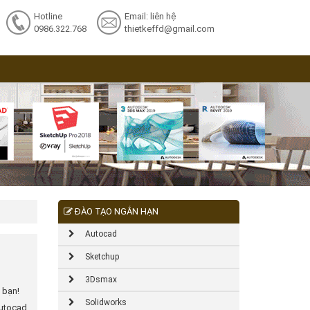
Hotline
Email: liên hệ
0986.322.768
thietkeffd@gmail.com
ĐÀO TẠO NGẮN HẠN
Autocad
Sketchup
3Dsmax
 bạn!
Solidworks
utocad.