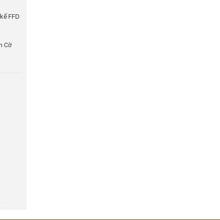
 kế FFD
n Cờ