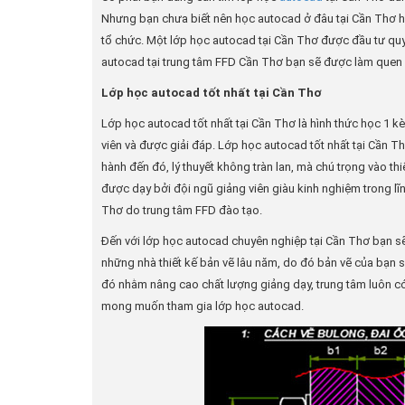
Nhưng bạn chưa biết nên học autocad ở đâu tại Cần Thơ hi
tổ chức. Một lớp học autocad tại Cần Thơ được đầu tư quy 
autocad tại trung tâm FFD Cần Thơ bạn sẽ được làm quen 
Lớp học autocad tốt nhất tại Cần Thơ
Lớp học autocad tốt nhất tại Cần Thơ là hình thức học 1 kèm
viên và được giải đáp. Lớp học autocad tốt nhất tại Cần 
hành đến đó, lý thuyết không tràn lan, mà chú trọng vào t
được dạy bởi đội ngũ giảng viên giàu kinh nghiệm trong lĩn
Thơ do trung tâm FFD đào tạo.
Đến với lớp học autocad chuyên nghiệp tại Cần Thơ bạn sẽ 
những nhà thiết kế bản vẽ lâu năm, do đó bản vẽ của bạn s
đó nhằm nâng cao chất lượng giảng dạy, trung tâm luôn 
mong muốn tham gia lớp học autocad.