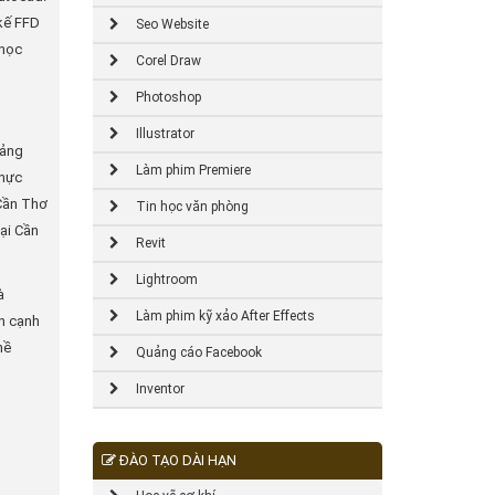
 kế FFD
Seo Website
 học
Corel Draw
Photoshop
Illustrator
iảng
Làm phim Premiere
thực
 Cần Thơ
Tin học văn phòng
tại Cần
Revit
Lightroom
à
Làm phim kỹ xảo After Effects
ên cạnh
hề
Quảng cáo Facebook
Inventor
ĐÀO TẠO DÀI HẠN