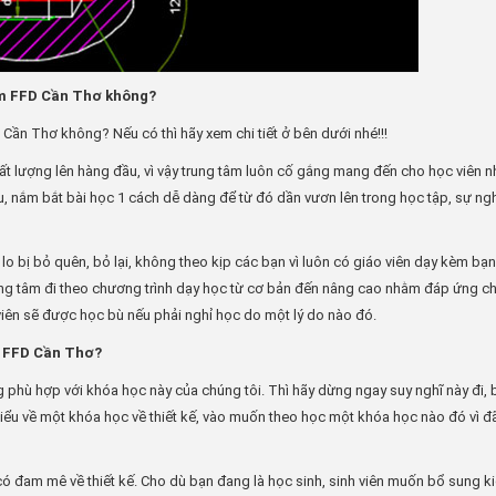
âm FFD Cần Thơ không?
Cần Thơ không? Nếu có thì hãy xem chi tiết ở bên dưới nhé!!!
ất lượng lên hàng đầu, vì vậy trung tâm luôn cố gắng mang đến cho học viên 
, nắm bắt bài học 1 cách dễ dàng để từ đó dần vươn lên trong học tập, sự ng
lo bị bỏ quên, bỏ lại, không theo kịp các bạn vì luôn có giáo viên dạy kèm bạn,
ung tâm đi theo chương trình dạy học từ cơ bản đến nâng cao nhằm đáp ứng c
 viên sẽ được học bù nếu phải nghỉ học do một lý do nào đó.
m FFD Cần Thơ?
 phù hợp với khóa học này của chúng tôi. Thì hãy dừng ngay suy nghĩ này đi, b
hiểu về một khóa học về thiết kế, vào muốn theo học một khóa học nào đó vì đ
có đam mê về thiết kế. Cho dù bạn đang là học sinh, sinh viên muốn bổ sung k