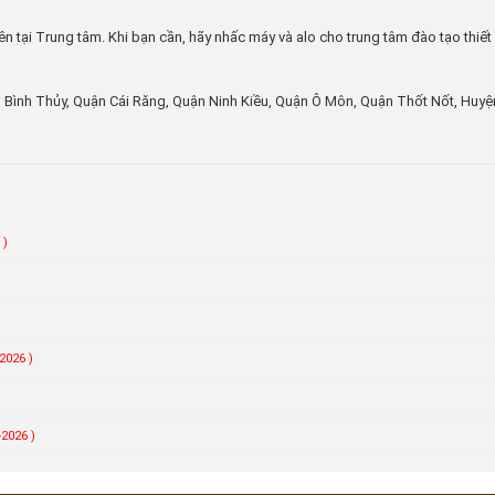
 tại Trung tâm. Khi bạn cần, hãy nhấc máy và alo cho trung tâm đào tạo thiết
Bình Thủy, Quận Cái Răng, Quận Ninh Kiều, Quận Ô Môn, Quận Thốt Nốt, Huyệ
 )
)
2026 )
-2026 )