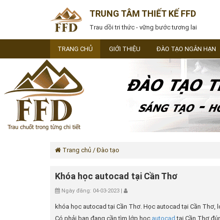
TRUNG TÂM THIẾT KẾ FFD
Trau dồi tri thức - vững bước tương lai
TRANG CHỦ
GIỚI THIỆU
ĐÀO TẠO NGẮN HẠN
Trang chủ
/ Đào tạo
Khóa học autocad tại Cần Thơ
Ngày đăng: 04-03-2023 |
khóa học autocad tại Cần Thơ. Học autocad tại Cần Thơ, lớ
Có phải bạn đang cần tìm lớp học
autocad
tại Cần Thơ đú