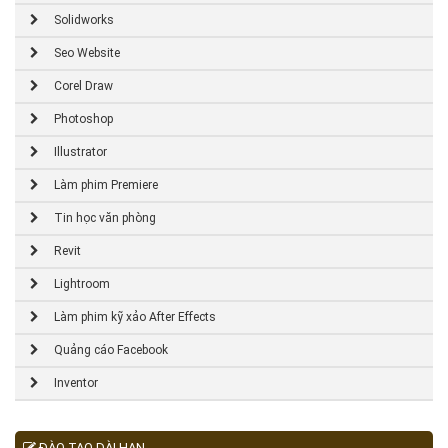
Solidworks
Seo Website
Corel Draw
Photoshop
Illustrator
Làm phim Premiere
Tin học văn phòng
Revit
Lightroom
Làm phim kỹ xảo After Effects
Quảng cáo Facebook
Inventor
ĐÀO TẠO DÀI HẠN