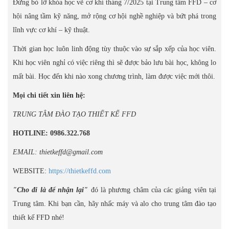
Đừng bỏ lỡ khóa học vẽ cơ khí tháng 7/2025 tại Trung tâm FFD – cơ
hội nâng tầm kỹ năng, mở rộng cơ hội nghề nghiệp và bứt phá trong
lĩnh vực cơ khí – kỹ thuật.
Thời gian học luôn linh động tùy thuộc vào sự sắp xếp của học viên.
Khi học viên nghỉ có việc riêng thì sẽ được bảo lưu bài học, không lo
mất bài. Học đến khi nào xong chương trình, làm được việc mới thôi.
Mọi chi tiết xin liên hệ:
TRUNG TÂM ĐÀO TẠO THIẾT KẾ FFD
HOTLINE: 0986.322.768
EMAIL: thietkeffd@gmail.com
WEBSITE:
https://thietkeffd.com
"Cho đi là để nhận lại"
đó là phương châm của các giảng viên tại
Trung tâm. Khi bạn cần, hãy nhấc máy và alo cho trung tâm đào tạo
thiết kế FFD nhé!