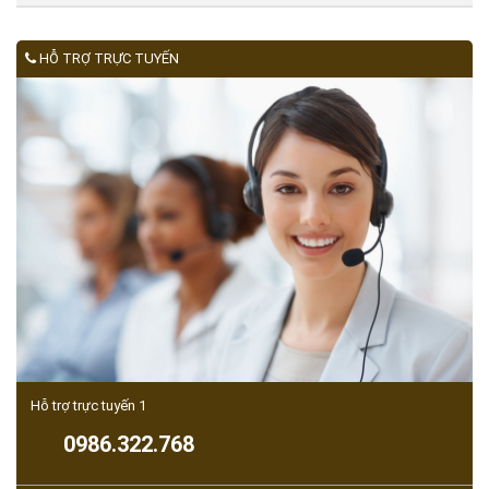
HỖ TRỢ TRỰC TUYẾN
Hỗ trợ trực tuyến 1
0986.322.768