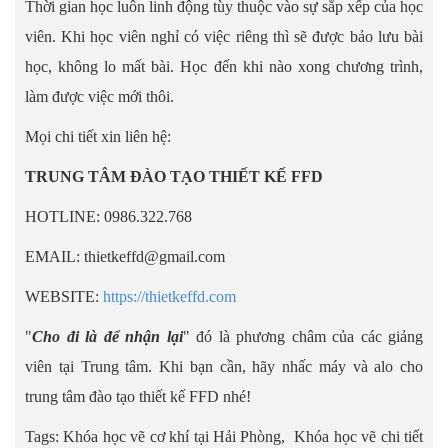
Thời gian học luôn linh động tùy thuộc vào sự sắp xếp của học
viên. Khi học viên nghỉ có việc riêng thì sẽ được bảo lưu bài
học, không lo mất bài. Học đến khi nào xong chương trình,
làm được việc mới thôi.
Mọi chi tiết xin liên hệ:
TRUNG TÂM ĐÀO TẠO THIẾT KẾ FFD
HOTLINE: 0986.322.768
EMAIL: thietkeffd@gmail.com
WEBSITE:
https://thietkeffd.com
"
Cho đi là để nhận lại
" đó là phương châm của các giảng
viên tại Trung tâm. Khi bạn cần, hãy nhấc máy và alo cho
trung tâm đào tạo thiết kế FFD nhé!
Tags: Khóa học vẽ cơ khí tại Hải Phòng, Khóa học vẽ chi tiết