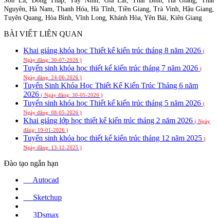
Sơn La, Đồng Tháp, Tây Ninh, Gia Lai, Thái Bình, Hà Giang, Thái
Nguyên, Hà Nam, Thanh Hóa, Hà Tĩnh, Tiền Giang, Trà Vinh, Hậu Giang,
Tuyên Quang, Hòa Bình, Vĩnh Long, Khánh Hòa, Yên Bái, Kiên Giang
BÀI VIẾT LIÊN QUAN
Khai giảng khóa học Thiết kế kiến trúc tháng 8 năm 2026
(
Ngày đăng: 30-07-2026 )
Tuyển sinh khóa học thiết kế kiến trúc tháng 7 năm 2026
(
Ngày đăng: 24-06-2026 )
Tuyển Sinh Khóa Học Thiết Kế Kiến Trúc Tháng 6 năm
2026
( Ngày đăng: 30-05-2026 )
Tuyển sinh khóa học Thiết kế kiến trúc tháng 5 năm 2026
(
Ngày đăng: 08-05-2026 )
Khai giảng lớp học thiết kế kiến trúc tháng 2 năm 2026
( Ngày
đăng: 19-01-2026 )
Tuyển sinh khóa học thiết kế kiến trúc tháng 12 năm 2025
(
Ngày đăng: 13-12-2025 )
Đào tạo ngắn hạn
Autocad
Sketchup
3Dsmax