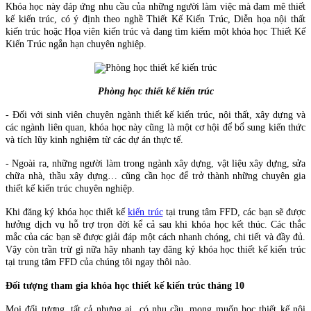
Khóa học này đáp ứng nhu cầu của những người làm việc mà đam mê thiết
kế kiến trúc, có ý định theo nghề Thiết Kế Kiến Trúc, Diễn họa nội thất
kiến trúc hoặc Họa viên kiến trúc và đang tìm kiếm một khóa học Thiết Kế
Kiến Trúc ngắn hạn chuyên nghiệp.
Phòng học thiết kế kiến trúc
- Đối với sinh viên chuyên ngành thiết kế kiến trúc, nội thất, xây dựng và
các ngành liên quan, khóa học này cũng là một cơ hội để bổ sung kiến thức
và tích lũy kinh nghiệm từ các dự án thực tế.
- Ngoài ra, những người làm trong ngành xây dựng, vật liệu xây dựng, sửa
chữa nhà, thầu xây dựng… cũng cần học để trở thành những chuyên gia
thiết kế kiến trúc chuyên nghiệp.
Khi đăng ký khóa học thiết kế
kiến trúc
tại trung tâm FFD, các bạn sẽ được
hưởng dịch vụ hỗ trợ trọn đời kể cả sau khi khóa học kết thúc. Các thắc
mắc của các bạn sẽ được giải đáp một cách nhanh chóng, chi tiết và đầy đủ.
Vậy còn trần trừ gì nữa hãy nhanh tay đăng ký khóa học thiết kế kiến trúc
tại trung tâm FFD của chúng tôi ngay thôi nào.
Đối tượng tham gia khóa học thiết kế kiến trúc tháng 10
Mọi đối tượng, tất cả nhưng ai có nhu cầu, mong muốn học thiết kế nội