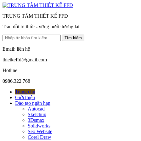
TRUNG TÂM THIẾT KẾ FFD
Trau dồi tri thức - vững bước tương lai
Tìm kiếm
Email: liên hệ
thietkeffd@gmail.com
Hotline
0986.322.768
Trang chủ
Giới thiệu
Đào tạo ngắn hạn
Autocad
Sketchup
3Dsmax
Solidworks
Seo Website
Corel Draw