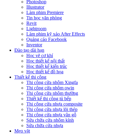
Photoshop
Illustrator
Làm phim Premiere
Tin học văn phòng
Revit
Lightroom
Làm phim kỹ xảo After Effects
Quảng cáo Facebook
Inventor
Đào tạo dài hạn
Học vẽ cơ khí
Học thiết kế nội thất
Học thiết kế kiến trúc
Học thiết kế đồ họa
Thiết kế thi công
Thi công cửa nhôm Xingfa
Thi công cửa nhôm owin
Thi công cửa nhôm thường
Thiết kế thi công tủ bếp
Thi công cửa nhựa composite
Thi công cửa nhựa lõi thép
Thi công cửa nhựa vân gỗ
Sửa chữa cửa nhôm kính
Sửa chữa cửa nhựa
Mẹo vặt