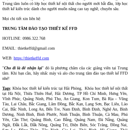
Trung tâm luôn có lớp học thiết kế nội thất cho người mới bắt đầu, lớp học
thiết kế kiến trúc dành cho người muốn nâng cao tay nghề, chuyên sâu.
Mọi chi tiết xin liên hệ:
TRUNG TÂM ĐÀO TẠO THIẾT KẾ FFD
HOTLINE: 0986.322.768
EMAIL: thietkeffd@gmail.com
WEB:
https://thietkeffd.com
"
Cho đi là để nhận lại
" đó là phương châm của các giảng viên tại Trung
tâm. Khi bạn cần, hãy nhấc máy và alo cho trung tâm đào tạo thiết kế FFD
nhé!
Tags
: Khóa học thiết kế kiến trúc tại Hải Phòng, Khóa học thiết kế nội thất
tại Hà Nội, Thừa Thiên Huế, Hải Dương, TP Hồ Chí Minh, Hưng Yên,
Vĩnh Phúc, Quảng Ninh, Phú Thọ, An Giang, Kon Tum, Bà Rịa – Vũng
Tàu, Lai Châu, Bắc Giang, Lâm Đồng, Bắc Kạn, Lạng Sơn, Bạc Liêu, Lào
Cai, Bắc Ninh, Long An, Bến Tre, Nam Định, Bình Định, Nghệ An, Bình
Dương, Ninh Bình, Bình Phước, Ninh Thuận, Bình Thuận, Cà Mau, Phú
Yên, Cần Thơ, Quảng Bình, Cao Bằng, Quảng Nam, Đà Nẵng, Quảng
Ngãi, Đắk Lắk, Đắk Nông, Quảng Trị, Điện Biên, Sóc Trăng, Đồng Nai,