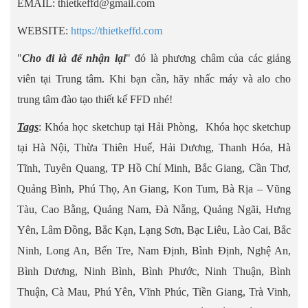
EMAIL: thietkeffd@gmail.com
WEBSITE:
https://thietkeffd.com
"
Cho đi là để nhận lại
" đó là phương châm của các giảng
viên tại Trung tâm. Khi bạn cần, hãy nhấc máy và alo cho
trung tâm đào tạo thiết kế FFD nhé!
Tags
: Khóa học sketchup tại Hải Phòng, Khóa học sketchup
tại Hà Nội, Thừa Thiên Huế, Hải Dương, Thanh Hóa, Hà
Tĩnh, Tuyên Quang, TP Hồ Chí Minh, Bắc Giang, Cần Thơ,
Quảng Bình, Phú Thọ, An Giang, Kon Tum, Bà Rịa – Vũng
Tàu, Cao Bằng, Quảng Nam, Đà Nẵng, Quảng Ngãi, Hưng
Yên, Lâm Đồng, Bắc Kạn, Lạng Sơn, Bạc Liêu, Lào Cai, Bắc
Ninh, Long An, Bến Tre, Nam Định, Bình Định, Nghệ An,
Bình Dương, Ninh Bình, Bình Phước, Ninh Thuận, Bình
Thuận, Cà Mau, Phú Yên, Vĩnh Phúc, Tiền Giang, Trà Vinh,