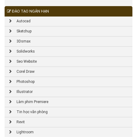
ĐÀO TẠO NGẮN HẠN
Autocad
Sketchup
3Dsmax
Solidworks
Seo Website
Corel Draw
Photoshop
Illustrator
Làm phim Premiere
Tin học văn phòng
Revit
Lightroom