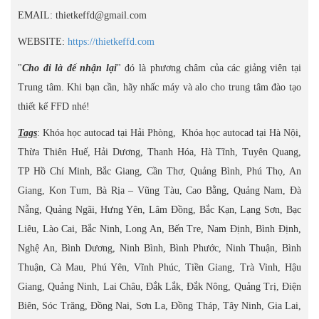
EMAIL: thietkeffd@gmail.com
WEBSITE:
https://thietkeffd.com
"
Cho đi là để nhận lại
" đó là phương châm của các giảng viên tại
Trung tâm. Khi bạn cần, hãy nhấc máy và alo cho trung tâm đào tạo
thiết kế FFD nhé!
Tags
: Khóa học autocad tại Hải Phòng, Khóa học autocad tại Hà Nội,
Thừa Thiên Huế, Hải Dương, Thanh Hóa, Hà Tĩnh, Tuyên Quang,
TP Hồ Chí Minh, Bắc Giang, Cần Thơ, Quảng Bình, Phú Thọ, An
Giang, Kon Tum, Bà Rịa – Vũng Tàu, Cao Bằng, Quảng Nam, Đà
Nẵng, Quảng Ngãi, Hưng Yên, Lâm Đồng, Bắc Kạn, Lạng Sơn, Bạc
Liêu, Lào Cai, Bắc Ninh, Long An, Bến Tre, Nam Định, Bình Định,
Nghệ An, Bình Dương, Ninh Bình, Bình Phước, Ninh Thuận, Bình
Thuận, Cà Mau, Phú Yên, Vĩnh Phúc, Tiền Giang, Trà Vinh, Hậu
Giang, Quảng Ninh, Lai Châu, Đắk Lắk, Đắk Nông, Quảng Trị, Điện
Biên, Sóc Trăng, Đồng Nai, Sơn La, Đồng Tháp, Tây Ninh, Gia Lai,