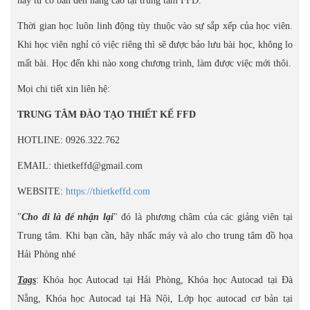
này từ cơ bản đến nâng cao tại trung tâm FFD.
Thời gian học luôn linh động tùy thuộc vào sự sắp xếp của học viên.
Khi học viên nghỉ có việc riêng thì sẽ được bảo lưu bài học, không lo
mất bài. Học đến khi nào xong chương trình, làm được việc mới thôi.
Mọi chi tiết xin liên hệ:
TRUNG TÂM ĐÀO TẠO THIẾT KẾ FFD
HOTLINE: 0926.322.762
EMAIL: thietkeffd@gmail.com
WEBSITE:
https://thietkeffd.com
"
Cho đi là để nhận lại
" đó là phương châm của các giảng viên tại
Trung tâm. Khi bạn cần, hãy nhấc máy và alo cho trung tâm đồ họa
Hải Phòng nhé
Tags
: Khóa học Autocad tại Hải Phòng, Khóa học Autocad tại Đà
Nẵng, Khóa học Autocad tại Hà Nội, Lớp học autocad cơ bản tại