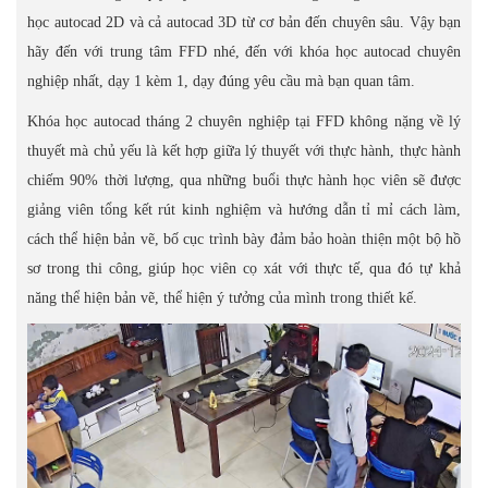
học autocad 2D và cả autocad 3D từ cơ bản đến chuyên sâu. Vậy bạn
hãy đến với trung tâm FFD nhé, đến với khóa học autocad chuyên
nghiệp nhất, dạy 1 kèm 1, dạy đúng yêu cầu mà bạn quan tâm.
Khóa học autocad tháng 2 chuyên nghiệp tại FFD không nặng về lý
thuyết mà chủ yếu là kết hợp giữa lý thuyết với thực hành, thực hành
chiếm 90% thời lượng, qua những buổi thực hành học viên sẽ được
giảng viên tổng kết rút kinh nghiệm và hướng dẫn tỉ mỉ cách làm,
cách thể hiện bản vẽ, bố cục trình bày đảm bảo hoàn thiện một bộ hồ
sơ trong thi công, giúp học viên cọ xát với thực tế, qua đó tự khả
năng thể hiện bản vẽ, thể hiện ý tưởng của mình trong thiết kế.