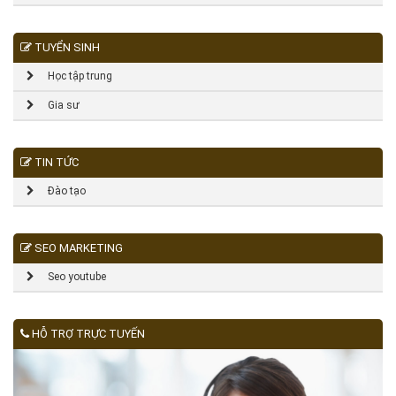
TUYỂN SINH
Học tập trung
Gia sư
TIN TỨC
Đào tạo
SEO MARKETING
Seo youtube
HỖ TRỢ TRỰC TUYẾN