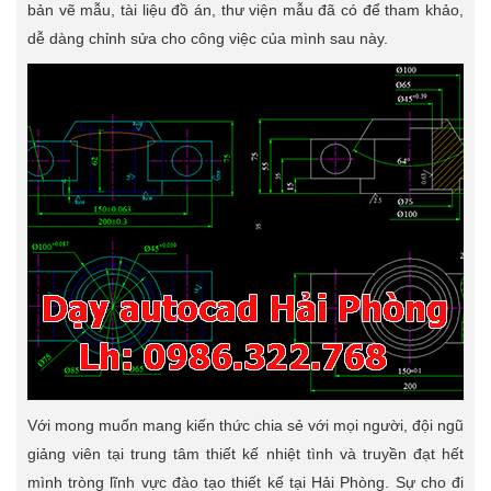
bản vẽ mẫu, tài liệu đồ án, thư viện mẫu đã có để tham khảo,
dễ dàng chỉnh sửa cho công việc của mình sau này.
Với mong muốn mang kiến thức chia sẻ với mọi người, đội ngũ
giảng viên tại trung tâm thiết kế nhiệt tình và truyền đạt hết
mình tròng lĩnh vực đào tạo thiết kế tại Hải Phòng. Sự cho đi