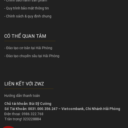
- Chính bảo hành sản phẩm
- Quy trình bảo mật thông tin
- Chính sách & quy định chung
CÓ THỂ QUAN TÂM
-
Đào tạo cơ bản tại Hải Phòng
-
Đào tạo chuyên sâu tại Hải Phòng
LIÊN KẾT VỚI ZWZ
Hướng dẫn thanh toán
Chủ tài khoản: Bùi Sỹ Cường
Số Tài Khoản: 0031.000.356.247 – Vietcombank, Chi Nhánh Hải Phòng
Điện thoại: 0986.322.768
323228884
Trân trọng!