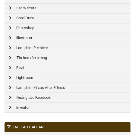
Seo Website
Corel Draw
Photoshop
Illustrator
Làm phim Premiere
Tin học văn phòng
Revit
Lightroom
Làm phim kỹ xảo After Effects
Quảng cáo Facebook
Inventor
ĐÀO TẠO DÀI HẠN