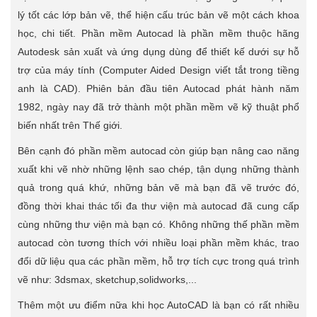
lý tốt các lớp bản vẽ, thể hiện cấu trúc bản vẽ một cách khoa
học, chi tiết. Phần mềm Autocad là phần mềm thuộc hãng
Autodesk sản xuất và ứng dụng dùng để thiết kế dưới sự hỗ
trợ của máy tính (Computer Aided Design viết tắt trong tiềng
anh là CAD). Phiên bản đầu tiên Autocad phát hành năm
1982, ngày nay đã trở thành một phần mềm vẽ kỹ thuật phổ
biến nhất trên Thế giới.
Bên cạnh đó phần mềm autocad còn giúp bạn nâng cao năng
xuất khi vẽ nhờ những lệnh sao chép, tận dụng những thành
quả trong quá khứ, những bản vẽ mà bạn đã vẽ trước đó,
đồng thời khai thác tối đa thư viện mà autocad đã cung cấp
cùng những thư viện mà bạn có. Không những thế phần mềm
autocad còn tương thích với nhiều loại phần mềm khác, trao
đổi dữ liệu qua các phần mềm, hỗ trợ tích cực trong quá trình
vẽ như: 3dsmax, sketchup,solidworks,...
Thêm một ưu điểm nữa khi học AutoCAD là bạn có rất nhiều