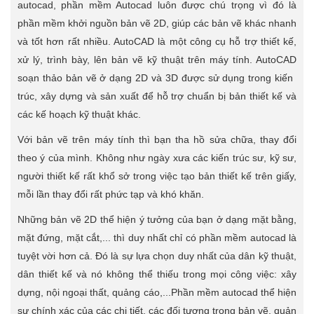
autocad, phần mềm Autocad luôn được chú trọng vì đó là
phần mềm khởi nguồn bản vẽ 2D, giúp các bản vẽ khác nhanh
và tốt hơn rất nhiều. AutoCAD là một công cụ hỗ trợ thiết kế,
xử lý, trình bày, lên bản vẽ kỹ thuật trên máy tính. AutoCAD
soạn thảo bản vẽ ở dạng 2D và 3D được sử dụng trong kiến ​​
trúc, xây dựng và sản xuất để hỗ trợ chuẩn bị bản thiết kế và
các kế hoạch kỹ thuật khác.
Với bản vẽ trên máy tính thì bạn tha hồ sửa chữa, thay đổi
theo ý của mình. Không như ngày xưa các kiến trúc sư, kỹ sư,
người thiết kế rất khổ sở trong việc tạo bản thiết kế trên giấy,
mỗi lần thay đổi rất phức tạp và khó khăn.
Những bản vẽ 2D thể hiện ý tưởng của bạn ở dạng mặt bằng,
mặt đứng, mặt cắt,... thì duy nhất chỉ có phần mềm autocad là
tuyệt vời hơn cả. Đó là sự lựa chọn duy nhất của dân kỹ thuật,
dân thiết kế và nó không thể thiếu trong mọi công việc: xây
dựng, nội ngoại thất, quảng cáo,...Phần mềm autocad thể hiện
sự chính xác của các chi tiết, các đối tượng trong bản vẽ, quản