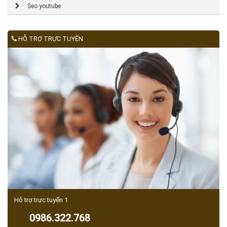
Seo youtube
HỖ TRỢ TRỰC TUYẾN
Hỗ trợ trực tuyến 1
0986.322.768