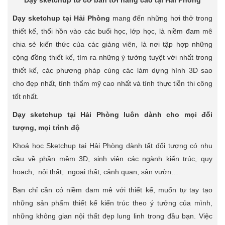
Dạy sketchup từ cơ bản tới nâng cao tại Hải Phòng
Dạy sketchup tại Hải Phòng
mang đến những hơi thở trong
thiết kế, thổi hồn vào các buổi học, lớp học, là niềm đam mê
chia sẻ kiến thức của các giảng viên, là nơi tập hợp những
cộng đồng thiết kế, tìm ra những ý tưởng tuyệt vời nhất trong
thiết kế, các phương pháp cùng các làm dựng hình 3D sao
cho đẹp nhất, tính thẩm mỹ cao nhất và tính thực tiễn thi công
tốt nhất.
Dạy sketchup tại Hải Phòng luôn dành cho mọi đối
tượng, mọi trình độ
Khoá học Sketchup tại Hải Phòng dành tất đối tượng có nhu
cầu về phần mềm 3D, sinh viên các ngành kiến trúc, quy
hoạch, nội thất, ngoại thất, cảnh quan, sân vườn…
Bạn chỉ cần có niềm đam mê với thiết kế, muốn tự tay tạo
những sản phẩm thiết kế kiến trúc theo ý tưởng của mình,
những không gian nội thất đẹp lung linh trong đầu bạn. Việc