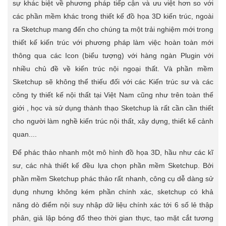
sự khác biệt về phương pháp tiếp cận và ưu việt hơn so với
các phần mềm khác trong thiết kế đồ họa 3D kiến trúc, ngoài
ra Sketchup mang đến cho chúng ta một trải nghiệm mới trong
thiết kế kiến trúc với phương pháp làm việc hoàn toàn mới
thông qua các Icon (biểu tượng) với hàng ngàn Plugin với
nhiều chủ đề về kiến trúc nội ngoại thất. Và phần mềm
Sketchup sẽ không thể thiếu đối với các Kiến trúc sư và các
công ty thiết kế nội thất tại Việt Nam cũng như trên toàn thế
giới , học và sử dụng thành thạo Sketchup là rất cần cần thiết
cho người làm nghề kiến trúc nội thất, xây dựng, thiết kế cảnh
quan....
Để phác thảo nhanh một mô hình đồ họa 3D, hầu như các kĩ
sư, các nhà thiết kế đều lựa chọn phần mềm Sketchup. Bởi
phần mềm Sketchup phác thảo rất nhanh, công cụ dễ dàng sử
dụng nhưng không kém phần chính xác, sketchup có khả
năng dò điểm nội suy nhập dữ liệu chính xác tới 6 số lẻ thập
phân, giả lập bóng đổ theo thời gian thực, tạo mặt cắt tương