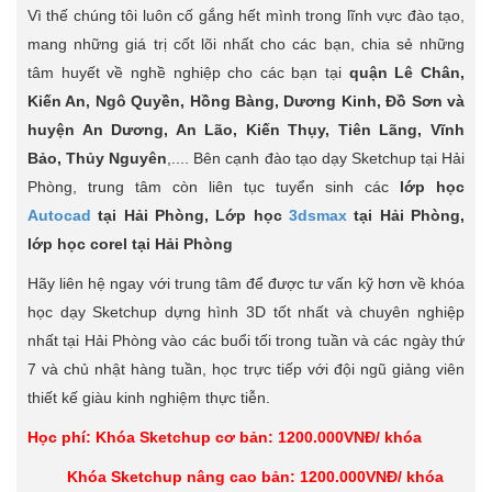
Vì thế chúng tôi luôn cố gắng hết mình trong lĩnh vực đào tạo,
mang những giá trị cốt lõi nhất cho các bạn, chia sẻ những
tâm huyết về nghề nghiệp cho các bạn tại
quận Lê Chân,
Kiến An, Ngô Quyền, Hồng Bàng, Dương Kinh, Đồ Sơn và
huyện An Dương, An Lão, Kiến Thụy, Tiên Lãng, Vĩnh
Bảo, Thủy Nguyên
,.... Bên cạnh đào tạo dạy Sketchup tại Hải
Phòng, trung tâm còn liên tục tuyển sinh các
lớp học
Autocad
tại Hải Phòng, Lớp học
3dsmax
tại Hải Phòng,
lớp học corel tại Hải Phòng
Hãy liên hệ ngay với trung tâm để được tư vấn kỹ hơn về khóa
học dạy Sketchup dựng hình 3D tốt nhất và chuyên nghiệp
nhất tại Hải Phòng vào các buổi tối trong tuần và các ngày thứ
7 và chủ nhật hàng tuần, học trực tiếp với đội ngũ giảng viên
thiết kế giàu kinh nghiệm thực tiễn.
Học phí: Khóa Sketchup cơ bản: 1200.000VNĐ/ khóa
Khóa Sketchup nâng cao bản: 1200.000VNĐ/ khóa