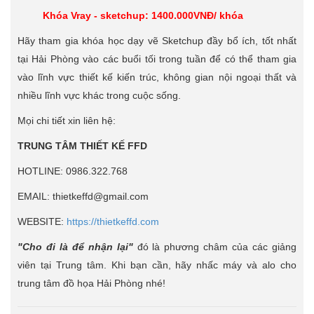
Khóa Vray - sketchup: 1400.000VNĐ/ khóa
Hãy tham gia khóa học dạy vẽ Sketchup đầy bổ ích, tốt nhất
tại Hải Phòng vào các buổi tối trong tuần để có thể tham gia
vào lĩnh vực thiết kế kiến trúc, không gian nội ngoại thất và
nhiều lĩnh vực khác trong cuộc sống.
Mọi chi tiết xin liên hệ:
TRUNG TÂM THIẾT KẾ FFD
HOTLINE: 0986.322.768
EMAIL: thietkeffd@gmail.com
WEBSITE:
https://thietkeffd.com
"Cho đi là để nhận lại"
đó là phương châm của các giảng
viên tại Trung tâm. Khi bạn cần, hãy nhấc máy và alo cho
trung tâm đồ họa Hải Phòng nhé!