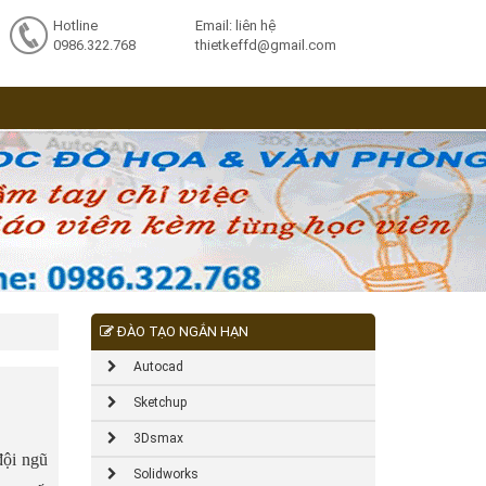
Hotline
Email: liên hệ
0986.322.768
thietkeffd@gmail.com
ĐÀO TẠO NGẮN HẠN
Autocad
Sketchup
3Dsmax
đội ngũ
Solidworks