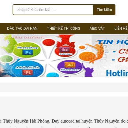
Tìm kiếm
ĐÀO TẠO DÀI HẠN
THIẾT KẾ THI CÔNG
MẸO VẶT
LIÊN HỆ
tại Thủy Nguyên Hải Phòng. Dạy autocad tại huyện Thủy Nguyên do 