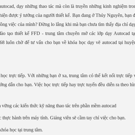
autocad, dạy những thao tác mà còn là truyền những kinh nghiệm tron
ể hiện được ý tưởng của người thiết kế. Bạn đang ở Thủy Nguyên, bạn 
ông việc của mình? Đừng lo lắng khi mà bạn chưa tìm thấy địa chỉ dạy
đào tạo thiết kế FFD - trung tâm chuyên mở các lớp dạy Autocad t
68 luôn chờ để tư vấn cho bạn về khóa học dạy vẽ autocad tại huy
ọc trực tiếp. Với những bạn ở xa, trung tâm có thể kết nối trực tiếp 
g dẫn cho bạn. Việc học trực tiếp hay trực tuyến đều diễn ra theo hì
 vững các kiến thức kỹ năng thao tác trên phần mềm autocad
thực hành trên máy tính. Giảng viên sẽ cầm tay chỉ việc cho bạn.
khóa học tại trung tâm.