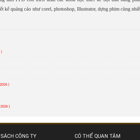
iết kế quảng cáo như corel, photoshop, Illustrator, dựng phim cùng nhi
 )
)
2026 )
-2026 )
 SÁCH CÔNG TY
CÓ THỂ QUAN TÂM