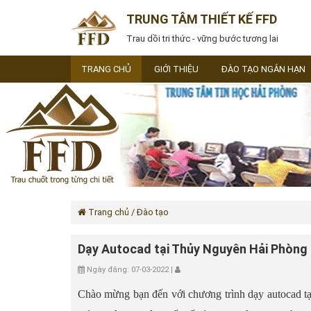
TRUNG TÂM THIẾT KẾ FFD
Trau dồi tri thức - vững bước tương lai
TRANG CHỦ
GIỚI THIỆU
ĐÀO TẠO NGẮN HẠN
Trang chủ
/ Đào tạo
Dạy Autocad tại Thủy Nguyên Hải Phòng
Ngày đăng: 07-03-2022 |
Chào mừng bạn đến với chương trình dạy autocad 