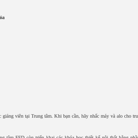
óa
 giảng viên tại Trung tâm. Khi bạn cần, hãy nhấc máy và alo cho tr
ng tâm FFD còn triển khai các khóa học thiết kế nội thất bằng p