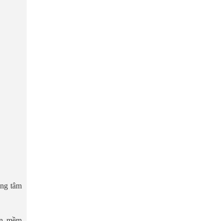
ung tâm
hần mềm