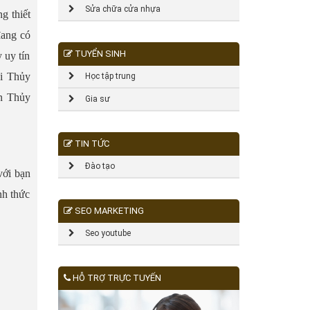
Sửa chữa cửa nhựa
g thiết
đang có
TUYỂN SINH
 uy tín
ại Thủy
Học tập trung
ện Thủy
Gia sư
TIN TỨC
Đào tạo
với bạn
nh thức
SEO MARKETING
Seo youtube
HỖ TRỢ TRỰC TUYẾN