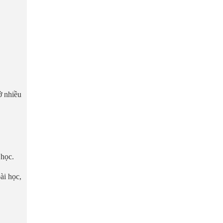
ở nhiều
 học.
ài học,