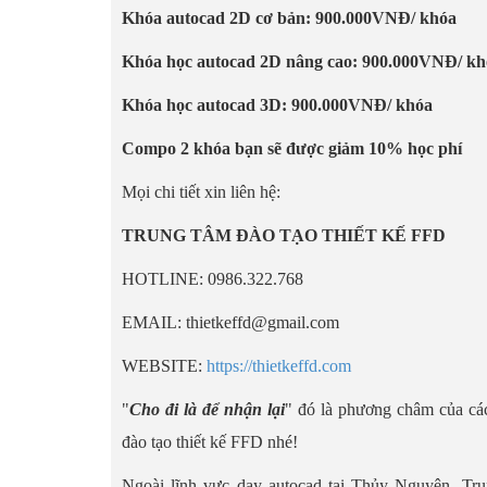
Khóa autocad 2D cơ bản: 900.000VNĐ/ khóa
Khóa học autocad 2D nâng cao: 900.000VNĐ/ kh
Khóa học autocad 3D: 900.000VNĐ/ khóa
Compo 2 khóa bạn sẽ được giảm 10% học phí
Mọi chi tiết xin liên hệ:
TRUNG TÂM ĐÀO TẠO THIẾT KẾ FFD
HOTLINE: 0986.322.768
EMAIL: thietkeffd@gmail.com
WEBSITE:
https://thietkeffd.com
"
Cho đi là để nhận lại
" đó là phương châm của các
đào tạo thiết kế FFD nhé!
Ngoài lĩnh vực dạy autocad tại Thủy Nguyên. Tru