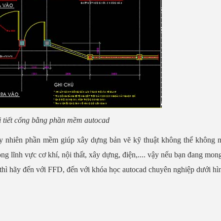
i tiết cổng bằng phần mềm autocad
uy nhiên phần mềm giúp xây dựng bản vẽ kỹ thuật không thể không n
 lĩnh vực cơ khí, nội thất, xây dựng, điện,.... vậy nếu bạn đang mo
ế thì hãy đến với FFD, đến với khóa học autocad chuyên nghiệp dưới hì