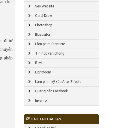
cam kết
Seo Website
Corel Draw
Photoshop
Illustrator
, đi từ
Làm phim Premiere
 chuyên
Tin học văn phòng
ng pháp
Revit
Lightroom
Làm phim kỹ xảo After Effects
Quảng cáo Facebook
Inventor
ĐÀO TẠO DÀI HẠN