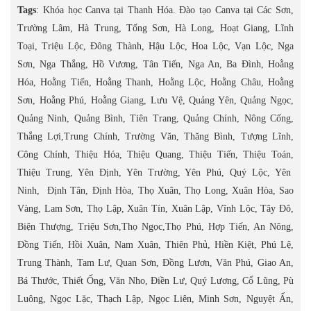
Tags
: Khóa học Canva tại Thanh Hóa. Đào tạo Canva tại Các Sơn,
Trường Lâm, Hà Trung, Tống Sơn, Hà Long, Hoạt Giang, Lĩnh
Toại, Triệu Lộc, Đông Thành, Hậu Lộc, Hoa Lộc, Vạn Lộc, Nga
Sơn, Nga Thắng, Hồ Vương, Tân Tiến, Nga An, Ba Đình, Hoằng
Hóa, Hoằng Tiến, Hoằng Thanh, Hoằng Lộc, Hoằng Châu, Hoằng
Sơn, Hoằng Phú, Hoằng Giang, Lưu Vệ, Quảng Yên, Quảng Ngọc,
Quảng Ninh, Quảng Bình, Tiên Trang, Quảng Chính, Nông Cống,
Thắng Lợi,Trung Chính, Trường Văn, Thăng Bình, Tượng Lĩnh,
Công Chính, Thiệu Hóa, Thiệu Quang, Thiệu Tiến, Thiệu Toán,
Thiệu Trung, Yên Định, Yên Trường, Yên Phú, Quý Lộc, Yên
Ninh, Định Tân, Định Hòa, Thọ Xuân, Thọ Long, Xuân Hòa, Sao
Vàng, Lam Sơn, Thọ Lập, Xuân Tín, Xuân Lập, Vĩnh Lộc, Tây Đô,
Biện Thượng, Triệu Sơn,Thọ Ngọc,Thọ Phú, Hợp Tiến, An Nông,
Đồng Tiến, Hồi Xuân, Nam Xuân, Thiên Phủ, Hiền Kiệt, Phú Lệ,
Trung Thành, Tam Lư, Quan Sơn, Đồng Lươn, Văn Phú, Giao An,
Bá Thước, Thiết Ống, Văn Nho, Điền Lư, Quý Lương, Cổ Lũng, Pù
Luông, Ngọc Lặc, Thạch Lập, Ngọc Liên, Minh Sơn, Nguyệt Ấn,