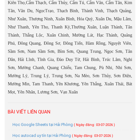
Kiên Thọ,Cẩm Thạch, Cẩm Thủy, Cẩm Tú, Cẩm Vân, Cẩm Tân, Kim
Tân, Vân Du, NgọcTrạo, Thạch Bình, Thành Vinh, Thạch Quảng,
Như Xuân, Thượng Ninh, Xuân Bình, Hóa Quỳ, Xuân Du, Mậu Lâm,
Như Thanh, Yên Thọ, Thanh Kỳ,Thường Xuân, Luận Thành, Tân
Thành, Thắng Lộc, Xuân Chinh, Mường Lát, Hạc Thành, Quảng
Phú, Đông Quang, Đông Sơ, Đông Tiến, Hàm Rồng, Nguyệt Viên,
Sầm Sơn, Nam Sầm Sơn, Bỉm Sơn, Quang Trung, Ngọc Sơn, Tân
Dân, Hải Lĩnh, Tĩnh Gia, Đào Duy Từ, Hải Bình, Trúc Lâm, Nghi
Sơn, Mường Chanh, Quang Chiểu, Tam Chung, Pù Nhi, Nhi Sơn,
Mường Lý, Trung Lý, Trung Sơn, Na Mèo, Sơn Thủy, Sơn Điện,
Mường Mìn, Tam Thanh, Yên Khương, Yên Thắng, Xuân Thái, Bát
Mọt, Yên Nhân, Lương Sơn, Vạn Xuân
BÀI VIẾT LIÊN QUAN
Học Google Sheets tại Hải Phòng
( Ngày đăng: 03-07-2026 )
Học autocad uy tín tại Hải Phòng
( Ngày đăng: 03-07-2026 )