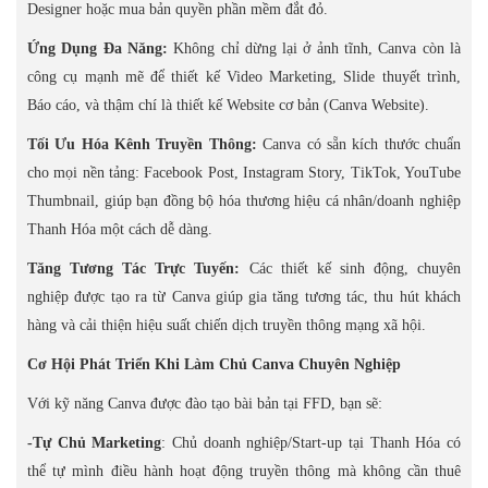
Designer hoặc mua bản quyền phần mềm đắt đỏ.
Ứng Dụng Đa Năng:
Không chỉ dừng lại ở ảnh tĩnh, Canva còn là
công cụ mạnh mẽ để thiết kế Video Marketing, Slide thuyết trình,
Báo cáo, và thậm chí là thiết kế Website cơ bản (Canva Website).
Tối Ưu Hóa Kênh Truyền Thông:
Canva có sẵn kích thước chuẩn
cho mọi nền tảng: Facebook Post, Instagram Story, TikTok, YouTube
Thumbnail, giúp bạn đồng bộ hóa thương hiệu cá nhân/doanh nghiệp
Thanh Hóa một cách dễ dàng.
Tăng Tương Tác Trực Tuyến:
Các thiết kế sinh động, chuyên
nghiệp được tạo ra từ Canva giúp gia tăng tương tác, thu hút khách
hàng và cải thiện hiệu suất chiến dịch truyền thông mạng xã hội.
Cơ Hội Phát Triển Khi Làm Chủ Canva Chuyên Nghiệp
Với kỹ năng Canva được đào tạo bài bản tại FFD, bạn sẽ:
-Tự Chủ Marketing
: Chủ doanh nghiệp/Start-up tại Thanh Hóa có
thể tự mình điều hành hoạt động truyền thông mà không cần thuê