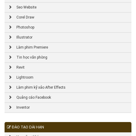
Seo Website
Corel Draw
Photoshop
Illustrator
Làm phim Premiere
Tin học văn phòng
Revit
Lightroom
Làm phim kỹ xảo After Effects
Quảng cáo Facebook
Inventor
ĐÀO TẠO DÀI HẠN