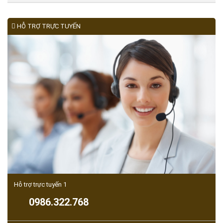
HỖ TRỢ TRỰC TUYẾN
Hỗ trợ trực tuyến 1
0986.322.768