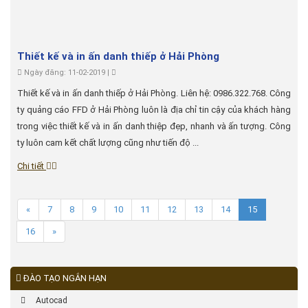
Thiết kế và in ấn danh thiếp ở Hải Phòng
Ngày đăng: 11-02-2019 |
Thiết kế và in ấn danh thiếp ở Hải Phòng. Liên hệ: 0986.322.768. Công
ty quảng cáo FFD ở Hải Phòng luôn là địa chỉ tin cậy của khách hàng
trong việc thiết kế và in ấn danh thiệp đẹp, nhanh và ấn tượng. Công
ty luôn cam kết chất lượng cũng như tiến độ ...
Chi tiết
«
7
8
9
10
11
12
13
14
15
16
»
ĐÀO TẠO NGẮN HẠN
Autocad